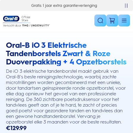
Skip Navigation
Gratis 1 jaar extra garantieverlenging
Oral-B iO 3 Elektrische
this action will scroll you to the reviews section
Tandenborstels Zwart & Roze
Duoverpakking + 4 Opzetborstels
De iO 3 elektrische tandenborstel maakt gebruik van
Oral-B's beste reinigingstechnologie, waarbij zachte
microtrillingen worden gecombineerd met een unieke,
door tandartsen geïnspireerde ronde opzetborstel, voor
elke dag opnieuw het gevoel van een professionele
reiniging. De 360 zichtbare poetsdruksensor voor het
tandvlees geeft aan of je te hard, te zacht of precies
goed poetst voor gezondere tanden en tandvlees dan
een gewone handtandenborstel. Vervang je
opzetborstel elke 3 maanden voor de beste resultaten.
€129.99