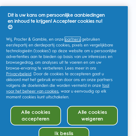
Dit is uw kans om persoonlijke aanbiedingen
en inhoud te krijgen! Accepteer cookies nu!
Nederland
😊
Wij, Procter & Gamble, en onze
partners
gebruiken
eerstepartij en derdepartij cookies, pixels en vergelijkbare
technologieën ('cookies') op deze website om u persoonlijke
Ik geef toestemming voor het ontvangen van
advertenties aan te bieden op basis van uw interesses en
gepersonaliseerde communicatie met betrekking tot
aanbiedingen, nieuws en andere promotionele initiatieven van
browsegedrag, om analyses uit te voeren en om uw
Oral-B en andere
P&G-merken
via e-mail en online kanalen. Ik
browse-ervaring te verbeteren. Lees meer in ons
kan me op elk moment
afmelden
.
Privacybeleid
. Door de cookies te accepteren gaat u
Procter & Gamble, als verwerkingsverantwoordelijke, zal uw
akkoord met het gebruik ervan door ons en onze partners
persoonlijke gegevens verwerken zodat u zich bij deze site kunt
registreren en de interactie kunt aangaan met de aangeboden
volgens de doeleinden die worden vermeld in onze
tool
diensten en zodat P&G u, afhankelijk van uw toestemming,
voor het beheer van cookies
, waar u eenvoudig op elk
relevante commerciële berichten kan sturen, waaronder
moment cookies kunt uitschakelen.
gepersonaliseerde advertenties in online media. Ontdek hier
meer
.
Voor meer informatie over de verwerking van uw gegevens en
Alle cookies
Alle cookies
uw privacy rechten, kunt u
hier
kijken of ons volledige
Privacybeleid
raadplegen.
accepteren
weigeren
U bent minstens 18 jaar oud en gaat akkoord met onze
algemene
In winkelmandje (€129.99)
voorwaarden
.
Ik beslis