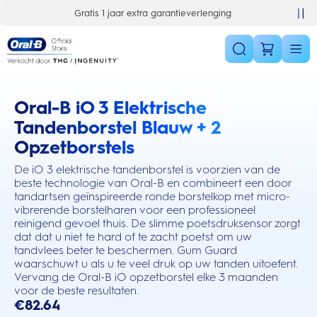
Skip Navigation
10% korting op je 1e bestelling
Oral-B iO 3 Elektrische
this action will scroll you to the reviews section
Tandenborstel Blauw + 2
Opzetborstels
De iO 3 elektrische tandenborstel is voorzien van de
beste technologie van Oral-B en combineert een door
tandartsen geïnspireerde ronde borstelkop met micro-
vibrerende borstelharen voor een professioneel
reinigend gevoel thuis. De slimme poetsdruksensor zorgt
dat dat u niet te hard of te zacht poetst om uw
tandvlees beter te beschermen. Gum Guard
waarschuwt u als u te veel druk op uw tanden uitoefent.
Vervang de Oral-B iO opzetborstel elke 3 maanden
voor de beste resultaten.
€82.64