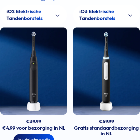
iO2 Elektrische
iO3 Elektrische
Tandenborstels
Tandenborstels
€
39.99
€
59.99
€4.99 voor bezorging in NL
Gratis standaardbezorging
in NL