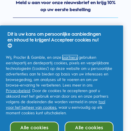
Meld u aan voor onze nieuwsbrief en krijg 10%
op uw eerste bestelling
Dit is uw kans om persoonlijke aanbiedingen
en inhoud te krijgen! Accepteer cookies nu!
Nederland
😊
Wij, Procter & Gamble, en onze
partners
gebruiken
eerstepartij en derdepartij cookies, pixels en vergelijkbare
technologieën ('cookies') op deze website om u persoonlijke
Ik geef toestemming voor het ontvangen van
advertenties aan te bieden op basis van uw interesses en
gepersonaliseerde communicatie met betrekking tot
aanbiedingen, nieuws en andere promotionele initiatieven van
browsegedrag, om analyses uit te voeren en om uw
Oral-B en andere
P&G-merken
via e-mail en online kanalen. Ik
browse-ervaring te verbeteren. Lees meer in ons
kan me op elk moment
afmelden
.
Privacybeleid
. Door de cookies te accepteren gaat u
Procter & Gamble, als verwerkingsverantwoordelijke, zal uw
akkoord met het gebruik ervan door ons en onze partners
persoonlijke gegevens verwerken zodat u zich bij deze site kunt
registreren en de interactie kunt aangaan met de aangeboden
volgens de doeleinden die worden vermeld in onze
tool
diensten en zodat P&G u, afhankelijk van uw toestemming,
voor het beheer van cookies
, waar u eenvoudig op elk
relevante commerciële berichten kan sturen, waaronder
moment cookies kunt uitschakelen.
gepersonaliseerde advertenties in online media. Ontdek hier
meer
.
Voor meer informatie over de verwerking van uw gegevens en
Alle cookies
Alle cookies
uw privacy rechten, kunt u
hier
kijken of ons volledige