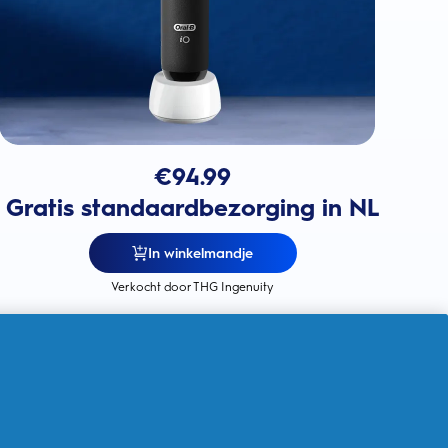
€
94.99
Gratis standaardbezorging in NL
In winkelmandje
Verkocht door THG Ingenuity
5 slimme poetsstanden
voor een
persoonlijke reiniging