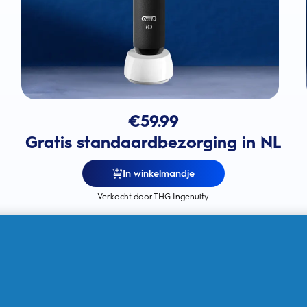
€
59.99
Gratis standaardbezorging in NL
In winkelmandje
Verkocht door THG Ingenuity
360° zichtbare poetsdruksensor
voor het tandvlees om het
tandvlees te bschermen