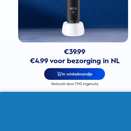
€
39.99
€4.99 voor bezorging in NL
In winkelmandje
Verkocht door THG Ingenuity
Gemaakt voor een eenvoudige
overstap naar elektrisch
voor 100%
meer tandplakverwijdering dan
met een handtandenborstel