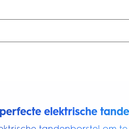
perfecte elektrische tande
ektrische tandenborstel om te 