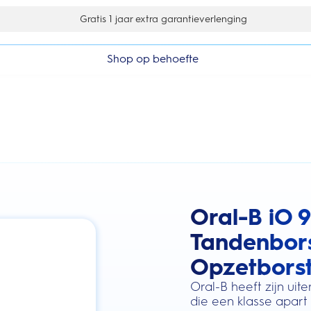
Gratis 1 jaar extra garantieverlenging
Shop op behoefte
Oral-B iO 9
this action will scroll you to the review
Tandenbors
Opzetborst
Oral-B heeft zijn ui
die een klasse apart