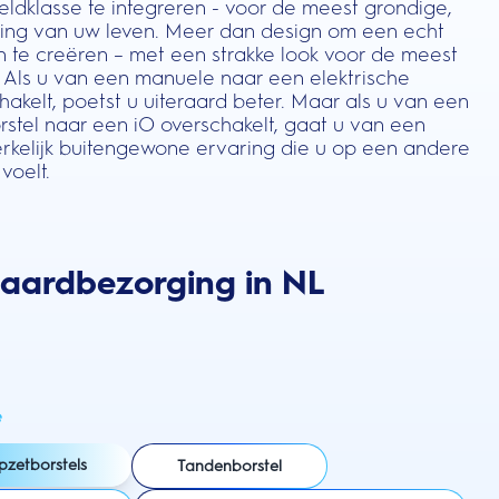
ldklasse te integreren - voor de meest grondige,
niging van uw leven. Meer dan design om een echt
n te creëren – met een strakke look voor de meest
 Als u van een manuele naar een elektrische
akelt, poetst u uiteraard beter. Maar als u van een
rstel naar een iO overschakelt, gaat u van een
kelijk buitengewone ervaring die u op een andere
voelt.
daardbezorging in NL
e
pzetborstels
Tandenborstel