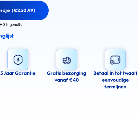
ndje (€230.99)
HG Ingenuity
glijst
3 Jaar Garantie
Gratis bezorging
Betaal in tot twaalf
vanaf €40
eenvoudige
termijnen