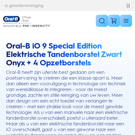
Skip Navigation
10% korting op je 1e bestelling
Oral-B iO 9 Special Edition
this action will scroll you to the reviews section
Elektrische Tandenborstel Zwart
Onyx + 4 Opzetborstels
Oral-B heeft zijn uiterste best gedaan om een
poetservaring te creëren die een klasse apart is. Meer
dan alleen een vooruitgang in technologie om techniek
van wereldklasse te integreren - voor de meest
grondige, zachte en stille reiniging van uw leven. Meer
dan design om een echt toestel van verlangen te
creëren – met een strakke look voor de meest gewilde
technologie. Als u van een manuele naar een elektrische
tandenborstel overschakelt, poetst u uiteraard beter.
Maar als u van een elektrische tandenborstel naar een
iO overschakelt, gaat u van een gewone naar een