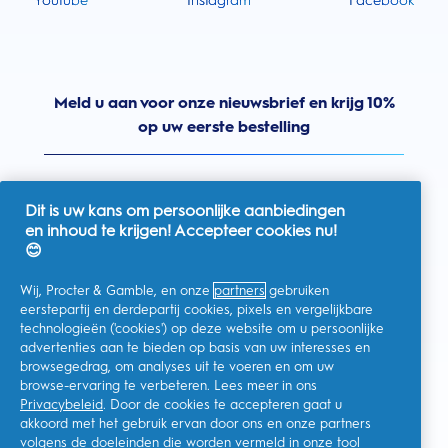
Youtube
Instagram
Facebook
Meld u aan voor onze nieuwsbrief en krijg 10%
op uw eerste bestelling
Dit is uw kans om persoonlijke aanbiedingen
en inhoud te krijgen! Accepteer cookies nu!
Nederland
😊
Wij, Procter & Gamble, en onze
partners
gebruiken
eerstepartij en derdepartij cookies, pixels en vergelijkbare
technologieën ('cookies') op deze website om u persoonlijke
Ik geef toestemming voor het ontvangen van
advertenties aan te bieden op basis van uw interesses en
gepersonaliseerde communicatie met betrekking tot
aanbiedingen, nieuws en andere promotionele initiatieven van
browsegedrag, om analyses uit te voeren en om uw
Oral-B en andere
P&G-merken
via e-mail en online kanalen. Ik
browse-ervaring te verbeteren. Lees meer in ons
kan me op elk moment
afmelden
.
Privacybeleid
. Door de cookies te accepteren gaat u
Procter & Gamble, als verwerkingsverantwoordelijke, zal uw
akkoord met het gebruik ervan door ons en onze partners
persoonlijke gegevens verwerken zodat u zich bij deze site kunt
registreren en de interactie kunt aangaan met de aangeboden
volgens de doeleinden die worden vermeld in onze
tool