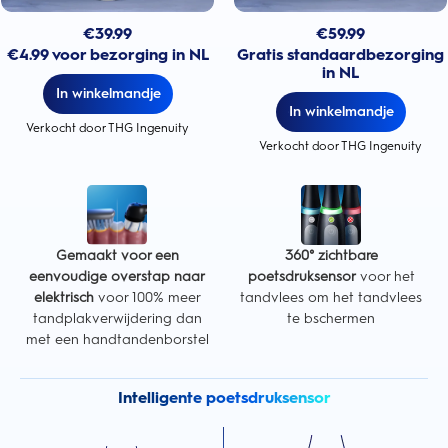
€
39.99
€
59.99
€4.99 voor bezorging in NL
Gratis standaardbezorging
in NL
In winkelmandje
In winkelmandje
Verkocht door THG Ingenuity
Verkocht door THG Ingenuity
Gemaakt voor een
360° zichtbare
eenvoudige overstap naar
poetsdruksensor
voor het
elektrisch
voor 100% meer
tandvlees om het tandvlees
tandplakverwijdering dan
te bschermen
met een handtandenborstel
Intelligente poetsdruksensor