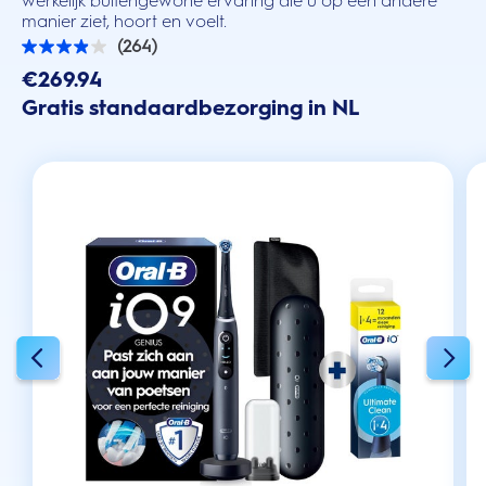
werkelijk buitengewone ervaring die u op een andere
manier ziet, hoort en voelt.
(264)
3.9
van
€269.94
de
Gratis standaardbezorging in NL
5
sterren.
264
beoordelingen