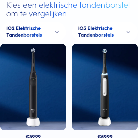
Kies een elektrische tandenborstel
om te vergelijken.
iO2 Elektrische
iO3 Elektrische
Tandenborstels
Tandenborstels
€
39.99
€
59.99