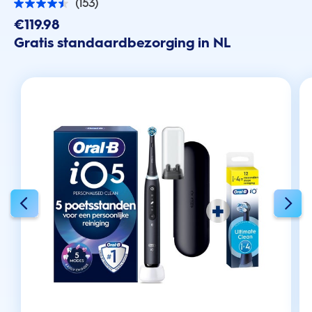
(153)
4.5
van
€119.98
de
Gratis standaardbezorging in NL
5
sterren.
153
beoordelingen