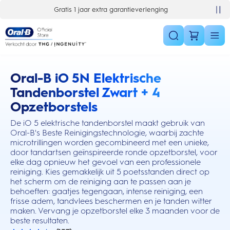
Skip Navigation
Gratis 1 jaar extra garantieverlenging
Oral-B iO 5N Elektrische
this action will scroll you to the reviews section
Tandenborstel Zwart + 4
Opzetborstels
De iO 5 elektrische tandenborstel maakt gebruik van
Oral-B's Beste Reinigingstechnologie, waarbij zachte
microtrillingen worden gecombineerd met een unieke,
door tandartsen geïnspireerde ronde opzetborstel, voor
elke dag opnieuw het gevoel van een professionele
reiniging. Kies gemakkelijk uit 5 poetsstanden direct op
het scherm om de reiniging aan te passen aan je
behoeften: gaatjes tegengaan, intense reiniging, een
frisse adem, tandvlees beschermen en je tanden witter
maken. Vervang je opzetborstel elke 3 maanden voor de
beste resultaten.