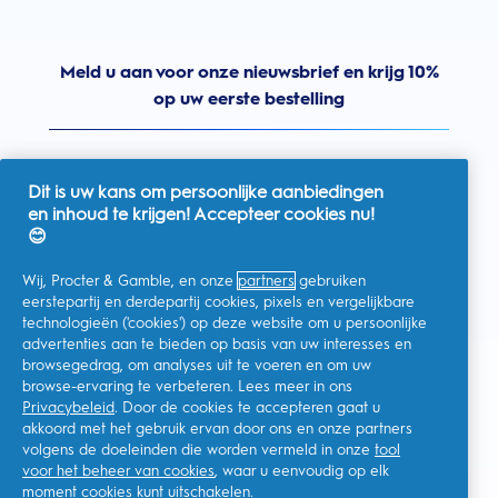
Meld u aan voor onze nieuwsbrief en krijg 10%
op uw eerste bestelling
Dit is uw kans om persoonlijke aanbiedingen
en inhoud te krijgen! Accepteer cookies nu!
Nederland
😊
Wij, Procter & Gamble, en onze
partners
gebruiken
eerstepartij en derdepartij cookies, pixels en vergelijkbare
technologieën ('cookies') op deze website om u persoonlijke
Ik geef toestemming voor het ontvangen van
advertenties aan te bieden op basis van uw interesses en
gepersonaliseerde communicatie met betrekking tot
aanbiedingen, nieuws en andere promotionele initiatieven van
browsegedrag, om analyses uit te voeren en om uw
Oral-B en andere
P&G-merken
via e-mail en online kanalen. Ik
browse-ervaring te verbeteren. Lees meer in ons
kan me op elk moment
afmelden
.
Privacybeleid
. Door de cookies te accepteren gaat u
Procter & Gamble, als verwerkingsverantwoordelijke, zal uw
akkoord met het gebruik ervan door ons en onze partners
persoonlijke gegevens verwerken zodat u zich bij deze site kunt
registreren en de interactie kunt aangaan met de aangeboden
volgens de doeleinden die worden vermeld in onze
tool
diensten en zodat P&G u, afhankelijk van uw toestemming,
voor het beheer van cookies
, waar u eenvoudig op elk
relevante commerciële berichten kan sturen, waaronder
moment cookies kunt uitschakelen.
gepersonaliseerde advertenties in online media. Ontdek hier