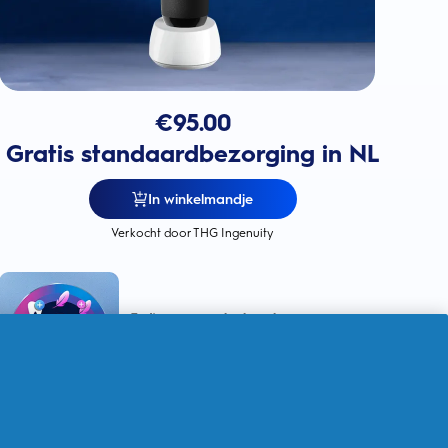
€
95.00
Gratis standaardbezorging in NL
In winkelmandje
Verkocht door THG Ingenuity
5 slimme poetsstanden
voor een
persoonlijke reiniging