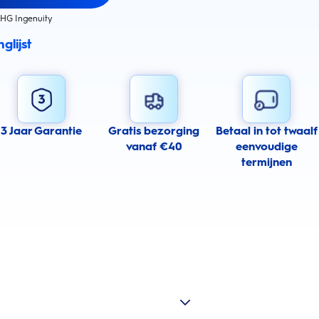
HG Ingenuity
glijst
3 Jaar Garantie
Gratis bezorging
Betaal in tot twaalf
vanaf €40
eenvoudige
termijnen