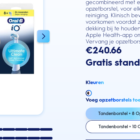
gecombineerd met ee
opzetborstel, voor e
reiniging. Klinisch
voorkomen voordat z
dekking bij te houden
Apple Health-app om 
Vervang je opzetbors
€240.66
Gratis stan
Kleuren
Voeg opzetborstels to
Tandenborstel + 8 O
Tandenborstel + 10 