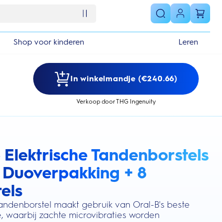
Shop voor kinderen
Leren
In winkelmandje (€240.66)
Verkoop door THG Ingenuity
 Elektrische Tandenborstels
s section
 Duoverpakking + 8
els
tandenborstel maakt gebruik van Oral-B's beste
e, waarbij zachte microvibraties worden