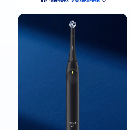
iO2 Elektrische Tandenborstels