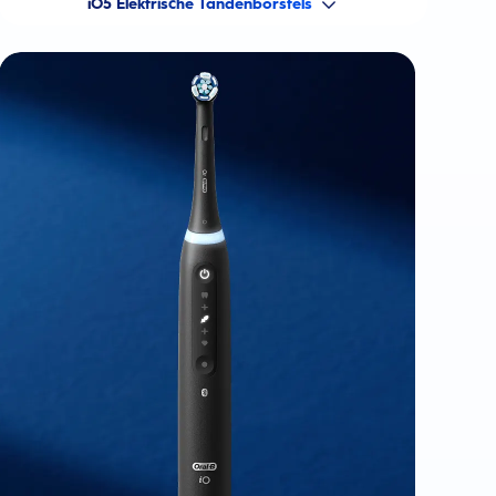
iO5 Elektrische Tandenborstels