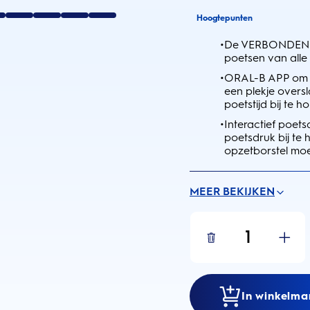
Hoogtepunten
•
De VERBONDEN C
poetsen van alle 
•
ORAL-B APP om bi
een plekje overs
poetstijd bij te h
•
Interactief poets
poetsdruk bij te 
opzetborstel mo
MEER BEKIJKEN
1
In winkelma