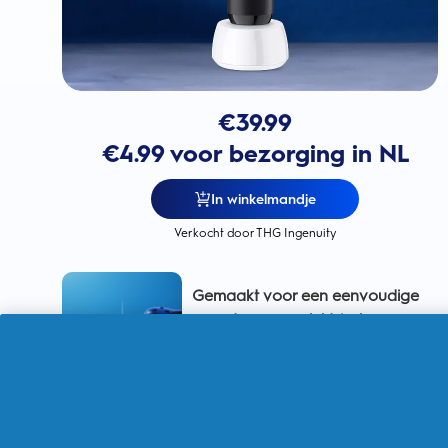
€
39.99
€4.99 voor bezorging in NL
In winkelmandje
Verkocht door THG Ingenuity
Gemaakt voor een eenvoudige
overstap naar elektrisch
voor 100%
meer tandplakverwijdering dan
met een handtandenborstel