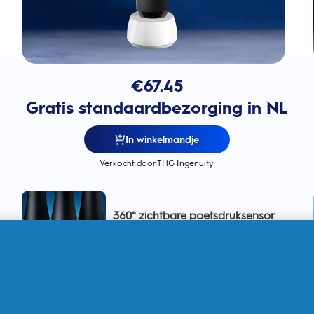
€
67.45
Gratis standaardbezorging in NL
In winkelmandje
Verkocht door THG Ingenuity
360° zichtbare poetsdruksensor
voor het tandvlees om het
tandvlees te bschermen