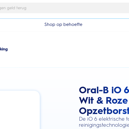
Gratis 1 jaar extra garantieverlenging
Shop op behoefte
king
Oral-B iO 6
this action will scroll you to the review
Wit & Roze
Opzetborst
De iO 6 elektrische 
reinigingstechnologi