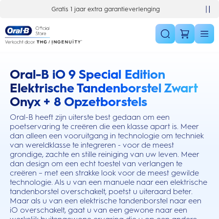
Skip Navigation
10% korting op je 1e bestelling
Oral-B iO 9 Special Edition
this action will scroll you to the reviews section
Elektrische Tandenborstel Zwart
Onyx + 8 Opzetborstels
Oral-B heeft zijn uiterste best gedaan om een
poetservaring te creëren die een klasse apart is. Meer
dan alleen een vooruitgang in technologie om techniek
van wereldklasse te integreren - voor de meest
grondige, zachte en stille reiniging van uw leven. Meer
dan design om een echt toestel van verlangen te
creëren – met een strakke look voor de meest gewilde
technologie. Als u van een manuele naar een elektrische
tandenborstel overschakelt, poetst u uiteraard beter.
Maar als u van een elektrische tandenborstel naar een
iO overschakelt, gaat u van een gewone naar een