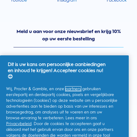
Youtube
Instagram
Facebook
Meld u aan voor onze nieuwsbrief en krijg 10%
op uw eerste bestelling
Dit is uw kans om persoonlijke aanbiedingen
en inhoud te krijgen! Accepteer cookies nu!
Nederland
😊
Wij, Procter & Gamble, en onze
partners
gebruiken
eerstepartij en derdepartij cookies, pixels en vergelijkbare
technologieën ('cookies') op deze website om u persoonlijke
Ik geef toestemming voor het ontvangen van
advertenties aan te bieden op basis van uw interesses en
gepersonaliseerde communicatie met betrekking tot
aanbiedingen, nieuws en andere promotionele initiatieven van
browsegedrag, om analyses uit te voeren en om uw
Oral-B en andere
P&G-merken
via e-mail en online kanalen. Ik
browse-ervaring te verbeteren. Lees meer in ons
kan me op elk moment
afmelden
.
Privacybeleid
. Door de cookies te accepteren gaat u
Procter & Gamble, als verwerkingsverantwoordelijke, zal uw
akkoord met het gebruik ervan door ons en onze partners
persoonlijke gegevens verwerken zodat u zich bij deze site kunt
registreren en de interactie kunt aangaan met de aangeboden
volgens de doeleinden die worden vermeld in onze
tool