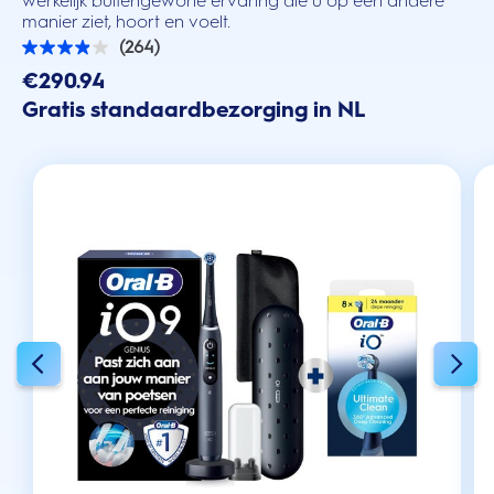
werkelijk buitengewone ervaring die u op een andere
manier ziet, hoort en voelt.
(264)
3.9
van
€290.94
de
Gratis standaardbezorging in NL
5
sterren.
264
beoordelingen