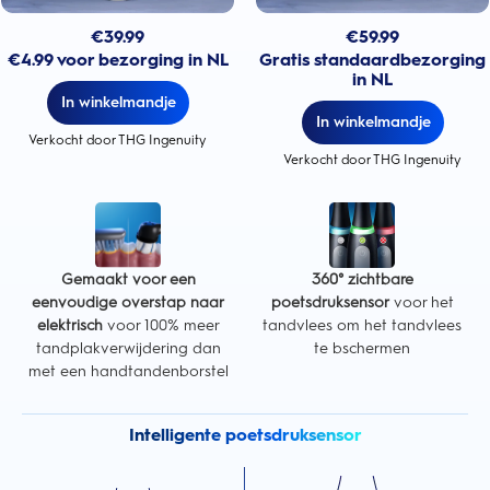
€
39.99
€
59.99
€4.99 voor bezorging in NL
Gratis standaardbezorging
in NL
In winkelmandje
In winkelmandje
Verkocht door THG Ingenuity
Verkocht door THG Ingenuity
Gemaakt voor een
360° zichtbare
eenvoudige overstap naar
poetsdruksensor
voor het
elektrisch
voor 100% meer
tandvlees om het tandvlees
tandplakverwijdering dan
te bschermen
met een handtandenborstel
Intelligente poetsdruksensor