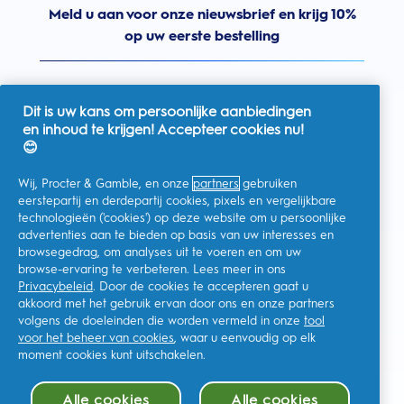
Meld u aan voor onze nieuwsbrief en krijg 10%
op uw eerste bestelling
Dit is uw kans om persoonlijke aanbiedingen
en inhoud te krijgen! Accepteer cookies nu!
Nederland
😊
Wij, Procter & Gamble, en onze
partners
gebruiken
eerstepartij en derdepartij cookies, pixels en vergelijkbare
technologieën ('cookies') op deze website om u persoonlijke
Ik geef toestemming voor het ontvangen van
advertenties aan te bieden op basis van uw interesses en
gepersonaliseerde communicatie met betrekking tot
aanbiedingen, nieuws en andere promotionele initiatieven van
browsegedrag, om analyses uit te voeren en om uw
Oral-B en andere
P&G-merken
via e-mail en online kanalen. Ik
browse-ervaring te verbeteren. Lees meer in ons
kan me op elk moment
afmelden
.
Privacybeleid
. Door de cookies te accepteren gaat u
Procter & Gamble, als verwerkingsverantwoordelijke, zal uw
akkoord met het gebruik ervan door ons en onze partners
persoonlijke gegevens verwerken zodat u zich bij deze site kunt
registreren en de interactie kunt aangaan met de aangeboden
volgens de doeleinden die worden vermeld in onze
tool
diensten en zodat P&G u, afhankelijk van uw toestemming,
voor het beheer van cookies
, waar u eenvoudig op elk
relevante commerciële berichten kan sturen, waaronder
gepersonaliseerde advertenties in online media. Ontdek hier
moment cookies kunt uitschakelen.
meer
.
Voor meer informatie over de verwerking van uw gegevens en
Alle cookies
Alle cookies
uw privacy rechten, kunt u
hier
kijken of ons volledige