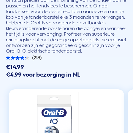
om zich precies aan de kromming van de tanden aan te
passen en het tandvlees te beschermen. Omdat
tandartsen voor de beste resultaten aanbevelen om de
kop van je tandenborstel elke 3 maanden te vervangen,
hebben de Oral-B vervangende opzetborstels
kleurveranderende borstelharen die aangeven wanneer
het tijd is voor vervanging. Profiteer van superieure
reinigingskracht met de enige opzetborstels die exclusief
ontworpen zijn en gegarandeerd geschikt zijn voor je
Oral-B iO elektrische tandenborstel.
(213)
4.2
van
€14.99
de
€4.99 voor bezorging in NL
5
sterren.
213
beoordelingen