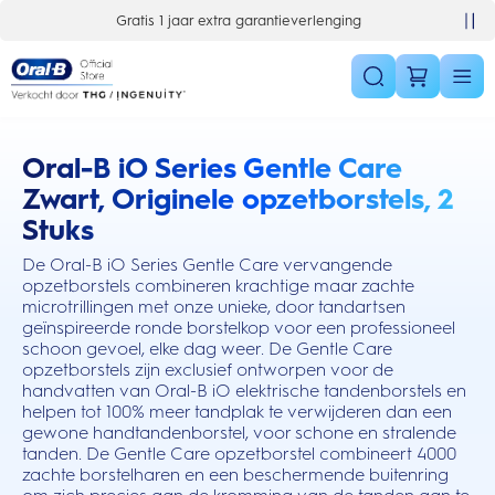
Skip Navigation
Gratis 1 jaar extra garantieverlenging
Oral-B iO Series Gentle Care
this action will scroll you to the reviews section
Zwart, Originele opzetborstels, 2
Stuks
De Oral-B iO Series Gentle Care vervangende
opzetborstels combineren krachtige maar zachte
microtrillingen met onze unieke, door tandartsen
geïnspireerde ronde borstelkop voor een professioneel
schoon gevoel, elke dag weer. De Gentle Care
opzetborstels zijn exclusief ontworpen voor de
handvatten van Oral-B iO elektrische tandenborstels en
helpen tot 100% meer tandplak te verwijderen dan een
gewone handtandenborstel, voor schone en stralende
tanden. De Gentle Care opzetborstel combineert 4000
zachte borstelharen en een beschermende buitenring