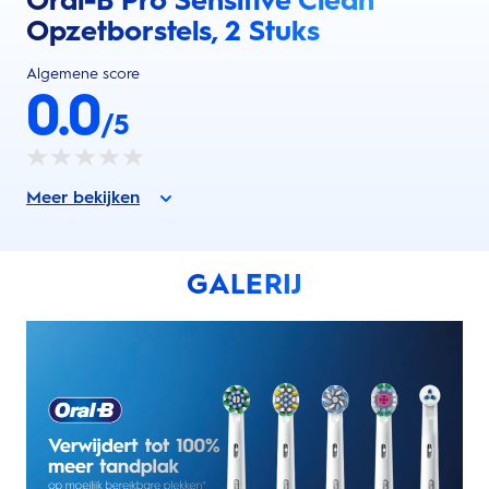
Oral-B Pro Sensitive Clean
Opzetborstels, 2 Stuks
Algemene score
0.0
/5
Meer bekijken
GALERIJ