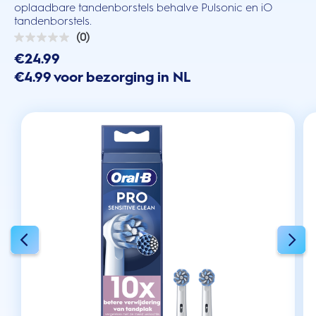
oplaadbare tandenborstels behalve Pulsonic en iO
tandenborstels.
(0)
0.0
van
€24.99
de
€4.99 voor bezorging in NL
5
sterren.