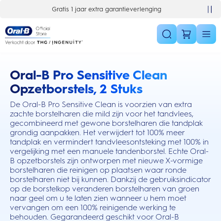
Skip Navigation
Gratis 1 jaar extra garantieverlenging
Oral-B Pro Sensitive Clean
this action will scroll you to the reviews section
Opzetborstels, 2 Stuks
De Oral-B Pro Sensitive Clean is voorzien van extra
zachte borstelharen die mild zijn voor het tandvlees,
gecombineerd met gewone borstelharen die tandplak
grondig aanpakken. Het verwijdert tot 100% meer
tandplak en vermindert tandvleesontsteking met 100% in
vergelijking met een manuele tandenborstel. Echte Oral-
B opzetborstels zijn ontworpen met nieuwe X-vormige
borstelharen die reinigen op plaatsen waar ronde
borstelharen niet bij kunnen. Dankzij de gebruiksindicator
op de borstelkop veranderen borstelharen van groen
naar geel om u te laten zien wanneer u hem moet
vervangen om een 100% reinigende werking te
behouden. Gegarandeerd geschikt voor Oral-B