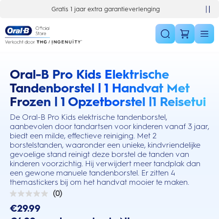
Skip Navigation
Gratis 1 jaar extra garantieverlenging
Oral-B Pro Kids Elektrische
this action will scroll you to the reviews section
Tandenborstel | 1 Handvat Met
Frozen | 1 Opzetborstel |1 Reisetui
De Oral-B Pro Kids elektrische tandenborstel,
aanbevolen door tandartsen voor kinderen vanaf 3 jaar,
biedt een milde, effectieve reiniging. Met 2
borstelstanden, waaronder een unieke, kindvriendelijke
gevoelige stand reinigt deze borstel de tanden van
kinderen voorzichtig. Hij verwijdert meer tandplak dan
een gewone manuele tandenborstel. Er zitten 4
themastickers bij om het handvat mooier te maken.
(0)
0.0
van
€29.99
de
5