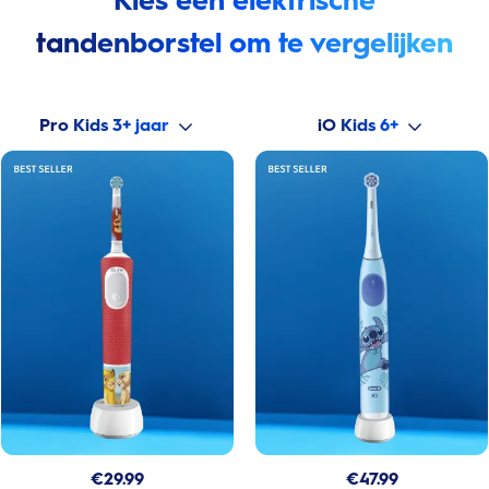
Kies een elektrische
tandenborstel om te vergelijken
Pro Kids 3+ jaar
iO Kids 6+
€
29.99
€
47.99