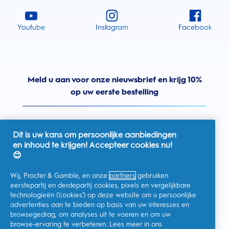
Youtube
Instagram
Facebook
Meld u aan voor onze nieuwsbrief en krijg 10%
op uw eerste bestelling
Dit is uw kans om persoonlijke aanbiedingen
en inhoud te krijgen! Accepteer cookies nu!
Nederland
😊
Wij, Procter & Gamble, en onze
partners
gebruiken
eerstepartij en derdepartij cookies, pixels en vergelijkbare
technologieën ('cookies') op deze website om u persoonlijke
Ik geef toestemming voor het ontvangen van
advertenties aan te bieden op basis van uw interesses en
gepersonaliseerde communicatie met betrekking tot
aanbiedingen, nieuws en andere promotionele initiatieven van
browsegedrag, om analyses uit te voeren en om uw
Oral-B en andere
P&G-merken
via e-mail en online kanalen. Ik
browse-ervaring te verbeteren. Lees meer in ons
kan me op elk moment
afmelden
.