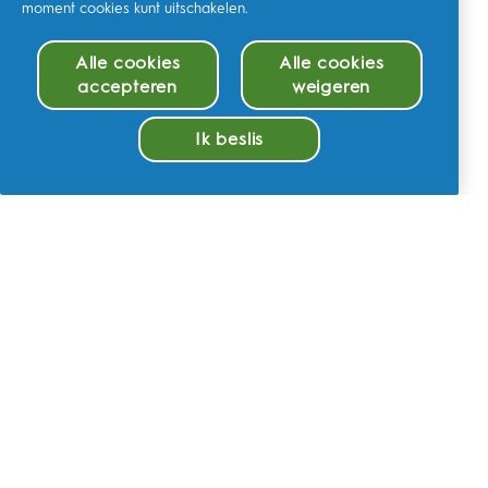
moment cookies kunt uitschakelen.
Alle cookies
Alle cookies
accepteren
weigeren
Ik beslis
BLADER DOOR ARTIKELEN
Beheer cookies