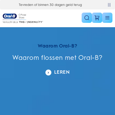
Skip Navigation
Gratis 1 jaar extra garantieverlenging
Waarom Oral-B?
Waarom flossen met Oral-B?
LEREN