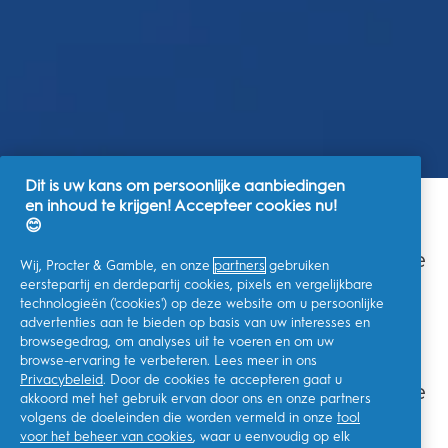
Dit is uw kans om persoonlijke aanbiedingen
en inhoud te krijgen! Accepteer cookies nu!
😊
Waarom moeten we flossen? Wat zijn de
Wij, Procter & Gamble, en onze
partners
gebruiken
voordelen van het flossen van je
eerstepartij en derdepartij cookies, pixels en vergelijkbare
tanden? Wat zijn de verschillende
technologieën ('cookies') op deze website om u persoonlijke
soorten flosdraad? Oral-B is hier om al
advertenties aan te bieden op basis van uw interesses en
browsegedrag, om analyses uit te voeren en om uw
je vragen over flosdraad te
browse-ervaring te verbeteren. Lees meer in ons
beantwoorden! Hoe vaak moet je
Privacybeleid
. Door de cookies te accepteren gaat u
flossen? Bekijk onze handleidingen om te
akkoord met het gebruik ervan door ons en onze partners
leren hoe je met Oral-B flosdraad te
volgens de doeleinden die worden vermeld in onze
tool
werk moet gaan!
voor het beheer van cookies
, waar u eenvoudig op elk