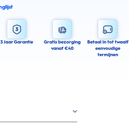
glijst
3 Jaar Garantie
Gratis bezorging
Betaal in tot twaalf
vanaf €40
eenvoudige
termijnen