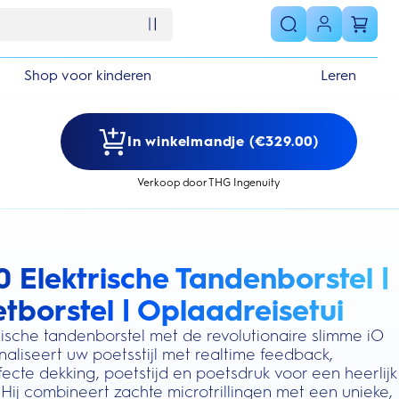
Shop voor kinderen
Leren
In winkelmandje (€329.00)
Verkoop door THG Ingenuity
0 Elektrische Tandenborstel |
s section
etborstel | Oplaadreisetui
rische tandenborstel met de revolutionaire slimme iO
aliseert uw poetsstijl met realtime feedback,
ecte dekking, poetstijd en poetsdruk voor een heerlijk
 Hij combineert zachte microtrillingen met een unieke,