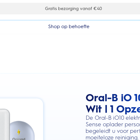
Gratis bezorging vanaf €40
Shop op behoefte
Oral-B iO 1
this action will scroll you to the review
Wit | 1 Opz
De Oral-B iO10 elekt
Sense oplader person
begeleidt u voor perf
moeiteloze reiniging.