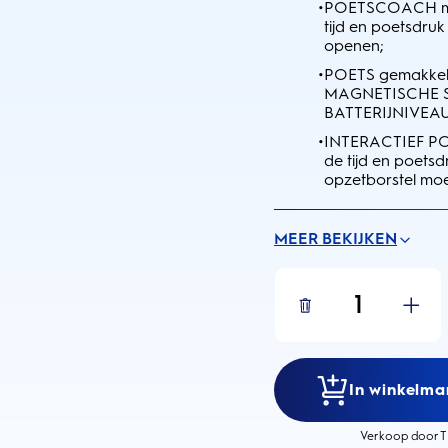
•
POETSCOACH met 
tijd en poetsdr
openen;
•
POETS gemakkel
MAGNETISCHE SN
BATTERIJNIVEAU 
•
INTERACTIEF PO
de tijd en poetsd
opzetborstel mo
MEER BEKIJKEN
1
In winkelma
Verkoop door T