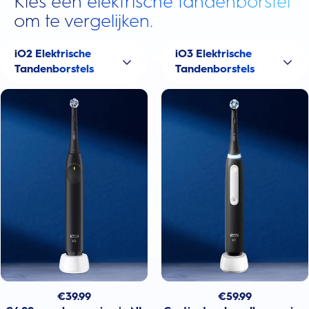
Kies een elektrische tandenborstel
om te vergelijken.
iO2 Elektrische
iO3 Elektrische
Tandenborstels
Tandenborstels
€
39.99
€
59.99