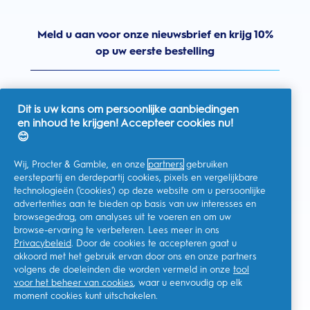
Meld u aan voor onze nieuwsbrief en krijg 10%
op uw eerste bestelling
Dit is uw kans om persoonlijke aanbiedingen
en inhoud te krijgen! Accepteer cookies nu!
Nederland
😊
Wij, Procter & Gamble, en onze
partners
gebruiken
eerstepartij en derdepartij cookies, pixels en vergelijkbare
technologieën ('cookies') op deze website om u persoonlijke
Ik geef toestemming voor het ontvangen van
advertenties aan te bieden op basis van uw interesses en
gepersonaliseerde communicatie met betrekking tot
aanbiedingen, nieuws en andere promotionele initiatieven van
browsegedrag, om analyses uit te voeren en om uw
Oral-B en andere
P&G-merken
via e-mail en online kanalen. Ik
browse-ervaring te verbeteren. Lees meer in ons
kan me op elk moment
afmelden
.
Privacybeleid
. Door de cookies te accepteren gaat u
Procter & Gamble, als verwerkingsverantwoordelijke, zal uw
akkoord met het gebruik ervan door ons en onze partners
persoonlijke gegevens verwerken zodat u zich bij deze site kunt
registreren en de interactie kunt aangaan met de aangeboden
volgens de doeleinden die worden vermeld in onze
tool
diensten en zodat P&G u, afhankelijk van uw toestemming,
voor het beheer van cookies
, waar u eenvoudig op elk
relevante commerciële berichten kan sturen, waaronder
moment cookies kunt uitschakelen.
gepersonaliseerde advertenties in online media. Ontdek hier
meer
.