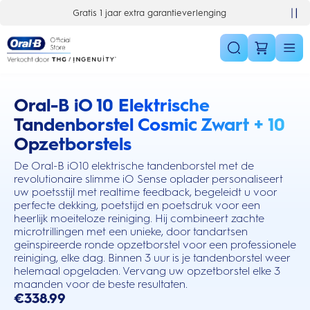
Skip Navigation
ratis 1 jaar extra garantieverlenging
10% korting op je 1e bestelling
Oral-B iO 10 Elektrische
this action will scroll you to the reviews section
Tandenborstel Cosmic Zwart + 10
Opzetborstels
De Oral-B iO10 elektrische tandenborstel met de
revolutionaire slimme iO Sense oplader personaliseert
uw poetsstijl met realtime feedback, begeleidt u voor
perfecte dekking, poetstijd en poetsdruk voor een
heerlijk moeiteloze reiniging. Hij combineert zachte
microtrillingen met een unieke, door tandartsen
geïnspireerde ronde opzetborstel voor een professionele
reiniging, elke dag. Binnen 3 uur is je tandenborstel weer
helemaal opgeladen. Vervang uw opzetborstel elke 3
maanden voor de beste resultaten.
€338.99