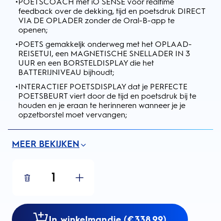
•
POETSCOACH met iO SENSE voor realtime
feedback over de dekking, tijd en poetsdruk DIRECT
VIA DE OPLADER zonder de Oral-B-app te
openen;
•
POETS gemakkeljk onderweg met het OPLAAD-
REISETUI, een MAGNETISCHE SNELLADER IN 3
UUR en een BORSTELDISPLAY die het
BATTERIJNIVEAU bijhoudt;
•
INTERACTIEF POETSDISPLAY dat je PERFECTE
POETSBEURT viert door de tijd en poetsdruk bij te
houden en je eraan te herinneren wanneer je je
opzetborstel moet vervangen;
MEER BEKIJKEN
1
In winkelmandje (€338.99)