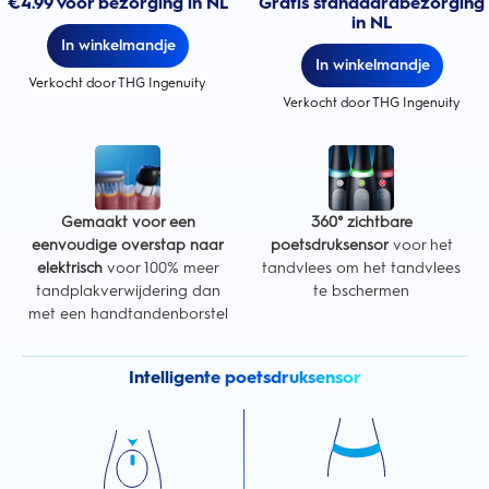
€4.99 voor bezorging in NL
Gratis standaardbezorging
in NL
In winkelmandje
In winkelmandje
Verkocht door THG Ingenuity
Verkocht door THG Ingenuity
Gemaakt voor een
360° zichtbare
eenvoudige overstap naar
poetsdruksensor
voor het
elektrisch
voor 100% meer
tandvlees om het tandvlees
tandplakverwijdering dan
te bschermen
met een handtandenborstel
Intelligente poetsdruksensor