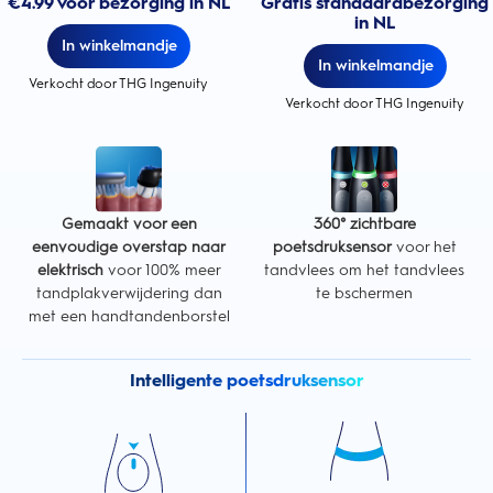
€4.99 voor bezorging in NL
Gratis standaardbezorging
in NL
In winkelmandje
In winkelmandje
Verkocht door THG Ingenuity
Verkocht door THG Ingenuity
Gemaakt voor een
360° zichtbare
eenvoudige overstap naar
poetsdruksensor
voor het
elektrisch
voor 100% meer
tandvlees om het tandvlees
tandplakverwijdering dan
te bschermen
met een handtandenborstel
Intelligente poetsdruksensor