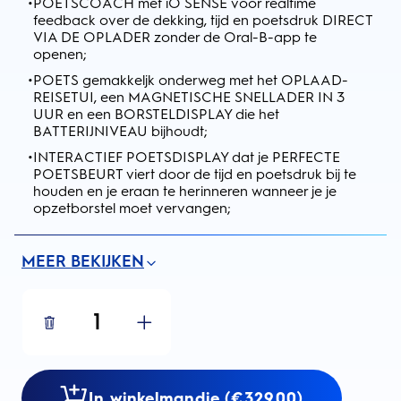
•
POETSCOACH met iO SENSE voor realtime
feedback over de dekking, tijd en poetsdruk DIRECT
VIA DE OPLADER zonder de Oral-B-app te
openen;
•
POETS gemakkeljk onderweg met het OPLAAD-
REISETUI, een MAGNETISCHE SNELLADER IN 3
UUR en een BORSTELDISPLAY die het
BATTERIJNIVEAU bijhoudt;
•
INTERACTIEF POETSDISPLAY dat je PERFECTE
POETSBEURT viert door de tijd en poetsdruk bij te
houden en je eraan te herinneren wanneer je je
opzetborstel moet vervangen;
MEER BEKIJKEN
1
In winkelmandje (€329.00)