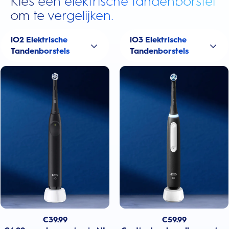
Kies een elektrische tandenborstel
om te vergelijken.
iO2 Elektrische
iO3 Elektrische
Tandenborstels
Tandenborstels
€
39.99
€
59.99