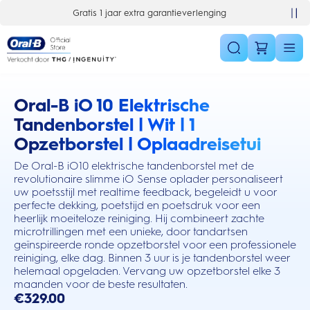
Skip Navigation
Gratis 1 jaar extra garantieverlenging
Oral-B iO 10 Elektrische
this action will scroll you to the reviews section
Tandenborstel | Wit | 1
Opzetborstel | Oplaadreisetui
De Oral-B iO10 elektrische tandenborstel met de
revolutionaire slimme iO Sense oplader personaliseert
uw poetsstijl met realtime feedback, begeleidt u voor
perfecte dekking, poetstijd en poetsdruk voor een
heerlijk moeiteloze reiniging. Hij combineert zachte
microtrillingen met een unieke, door tandartsen
geïnspireerde ronde opzetborstel voor een professionele
reiniging, elke dag. Binnen 3 uur is je tandenborstel weer
helemaal opgeladen. Vervang uw opzetborstel elke 3
maanden voor de beste resultaten.
€329.00