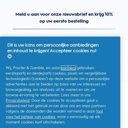
Meld u aan voor onze nieuwsbrief en krijg 10%
op uw eerste bestelling
Dit is uw kans om persoonlijke aanbiedingen
en inhoud te krijgen! Accepteer cookies nu!
Nederland
😊
Wij, Procter & Gamble, en onze
partners
gebruiken
eerstepartij en derdepartij cookies, pixels en vergelijkbare
technologieën ('cookies') op deze website om u persoonlijke
Ik geef toestemming voor het ontvangen van
advertenties aan te bieden op basis van uw interesses en
gepersonaliseerde communicatie met betrekking tot
aanbiedingen, nieuws en andere promotionele initiatieven van
browsegedrag, om analyses uit te voeren en om uw
Oral-B en andere
P&G-merken
via e-mail en online kanalen. Ik
browse-ervaring te verbeteren. Lees meer in ons
kan me op elk moment
afmelden
.
Privacybeleid
. Door de cookies te accepteren gaat u
Procter & Gamble, als verwerkingsverantwoordelijke, zal uw
akkoord met het gebruik ervan door ons en onze partners
persoonlijke gegevens verwerken zodat u zich bij deze site kunt
registreren en de interactie kunt aangaan met de aangeboden
volgens de doeleinden die worden vermeld in onze
tool
diensten en zodat P&G u, afhankelijk van uw toestemming,
voor het beheer van cookies
, waar u eenvoudig op elk
relevante commerciële berichten kan sturen, waaronder
moment cookies kunt uitschakelen.
gepersonaliseerde advertenties in online media. Ontdek hier
meer
.