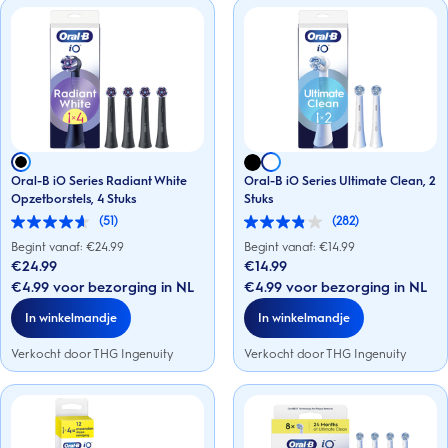
Oral-B iO Series Radiant White
Oral-B iO Series Ultimate Clean, 2
Opzetborstels, 4 Stuks
Stuks
(51)
(282)
4.6
3.8
van
van
Begint vanaf: €
24.99
Begint vanaf: €
14.99
de
de
€24.99
€14.99
5
5
€4.99 voor bezorging in NL
€4.99 voor bezorging in NL
sterren.
sterren.
51
282
In winkelmandje
In winkelmandje
beoordelingen
beoordelingen
Verkocht door THG Ingenuity
Verkocht door THG Ingenuity