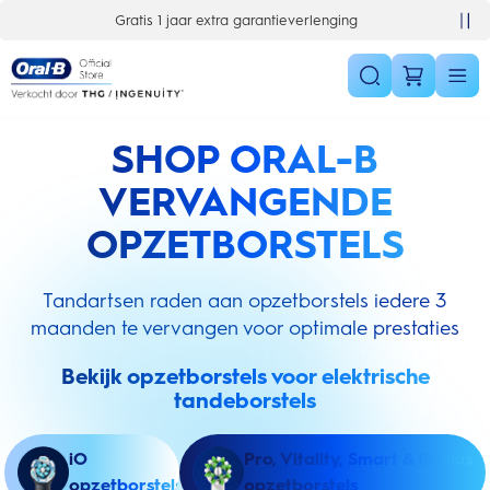
Skip Navigation
Gratis 1 jaar extra garantieverlenging
SHOP ORAL-B
VERVANGENDE
OPZETBORSTELS
Tandartsen raden aan opzetborstels iedere 3
maanden te vervangen voor optimale prestaties
Bekijk opzetborstels voor elektrische
tandeborstels
iO
Pro, Vitality, Smart & Genius
opzetborstels
opzetborstels