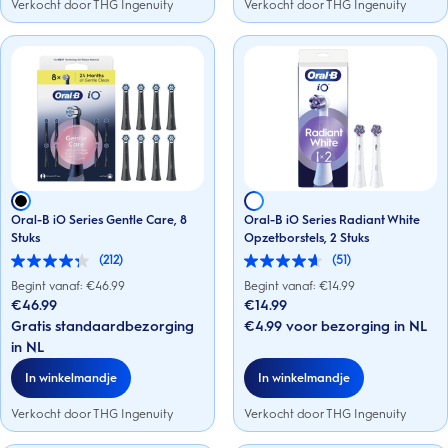
Verkocht door THG Ingenuity
Verkocht door THG Ingenuity
Oral-B iO Series Gentle Care, 8
Oral-B iO Series Radiant White
Stuks
Opzetborstels, 2 Stuks
(212)
(51)
4.3
4.6
van
van
Begint vanaf: €
46.99
Begint vanaf: €
14.99
de
de
€46.99
€14.99
5
5
Gratis standaardbezorging
€4.99 voor bezorging in NL
sterren.
sterren.
212
51
in NL
beoordelingen
beoordelingen
In winkelmandje
In winkelmandje
Verkocht door THG Ingenuity
Verkocht door THG Ingenuity