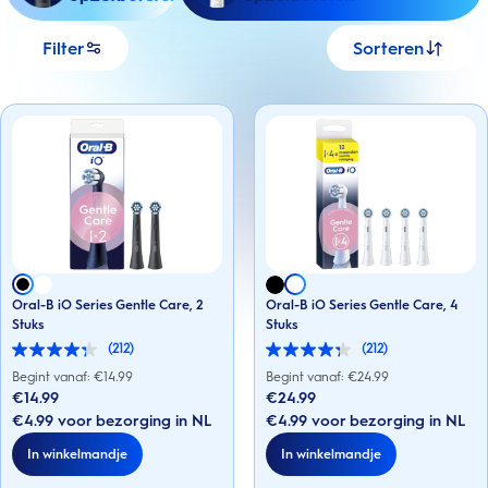
Filter
Sorteren
Oral-B iO Series Gentle Care, 2
Oral-B iO Series Gentle Care, 4
Stuks
Stuks
(212)
(212)
4.3
4.3
van
van
Begint vanaf: €
14.99
Begint vanaf: €
24.99
de
de
€14.99
€24.99
5
5
€4.99 voor bezorging in NL
€4.99 voor bezorging in NL
sterren.
sterren.
212
212
In winkelmandje
In winkelmandje
beoordelingen
beoordelingen