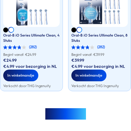
Oral-B iO Series Ultimate Clean, 4
Oral-B iO Series Ultimate Clean, 8
Stuks
Stuks
(282)
(282)
3.8
3.8
van
van
Begint vanaf: €
24.99
Begint vanaf: €
39.99
de
de
€24.99
€39.99
5
5
€4.99 voor bezorging in NL
€4.99 voor bezorging in NL
sterren.
sterren.
282
282
In winkelmandje
In winkelmandje
beoordelingen
beoordelingen
Verkocht door THG Ingenuity
Verkocht door THG Ingenuity
Meer laden