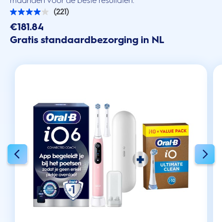
maanden voor de beste resultaten.
(221)
4.0
van
€181.84
de
Gratis standaardbezorging in NL
5
sterren.
221
beoordelingen