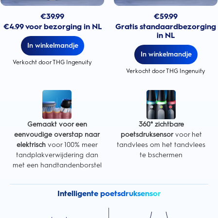
€
39.99
€
59.99
€4.99 voor bezorging in NL
Gratis standaardbezorging
in NL
In winkelmandje
In winkelmandje
Verkocht door THG Ingenuity
Verkocht door THG Ingenuity
Gemaakt voor een
360° zichtbare
eenvoudige overstap naar
poetsdruksensor
voor het
elektrisch
voor 100% meer
tandvlees om het tandvlees
tandplakverwijdering dan
te bschermen
met een handtandenborstel
Intelligente poetsdruksensor