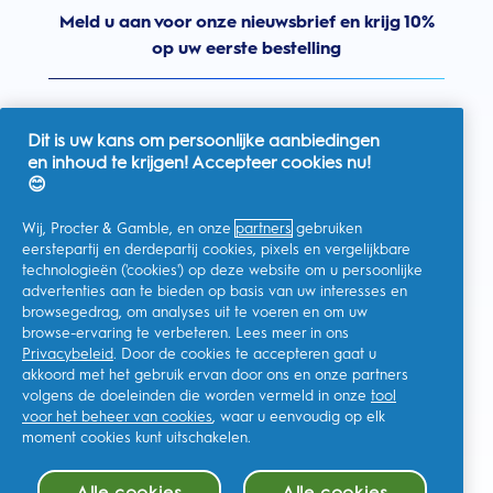
Meld u aan voor onze nieuwsbrief en krijg 10%
op uw eerste bestelling
Dit is uw kans om persoonlijke aanbiedingen
en inhoud te krijgen! Accepteer cookies nu!
Nederland
😊
Wij, Procter & Gamble, en onze
partners
gebruiken
eerstepartij en derdepartij cookies, pixels en vergelijkbare
technologieën ('cookies') op deze website om u persoonlijke
Ik geef toestemming voor het ontvangen van
advertenties aan te bieden op basis van uw interesses en
gepersonaliseerde communicatie met betrekking tot
aanbiedingen, nieuws en andere promotionele initiatieven van
browsegedrag, om analyses uit te voeren en om uw
Oral-B en andere
P&G-merken
via e-mail en online kanalen. Ik
browse-ervaring te verbeteren. Lees meer in ons
kan me op elk moment
afmelden
.
Privacybeleid
. Door de cookies te accepteren gaat u
Procter & Gamble, als verwerkingsverantwoordelijke, zal uw
akkoord met het gebruik ervan door ons en onze partners
persoonlijke gegevens verwerken zodat u zich bij deze site kunt
registreren en de interactie kunt aangaan met de aangeboden
volgens de doeleinden die worden vermeld in onze
tool
diensten en zodat P&G u, afhankelijk van uw toestemming,
voor het beheer van cookies
, waar u eenvoudig op elk
relevante commerciële berichten kan sturen, waaronder
gepersonaliseerde advertenties in online media. Ontdek hier
moment cookies kunt uitschakelen.
meer
.
Voor meer informatie over de verwerking van uw gegevens en
Alle cookies
Alle cookies