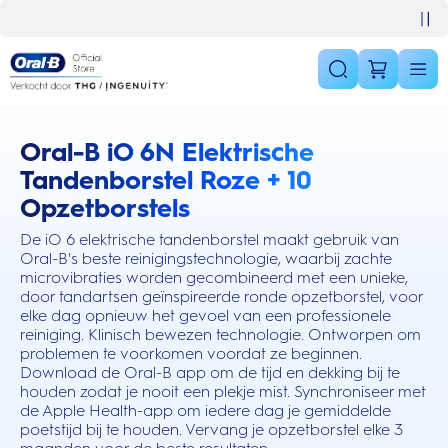
Skip Navigation
10% korting op je 1e bestelling
Oral-B iO 6N Elektrische
this action will scroll you to the reviews section
Tandenborstel Roze + 10
Opzetborstels
De iO 6 elektrische tandenborstel maakt gebruik van
Oral-B's beste reinigingstechnologie, waarbij zachte
microvibraties worden gecombineerd met een unieke,
door tandartsen geïnspireerde ronde opzetborstel, voor
elke dag opnieuw het gevoel van een professionele
reiniging. Klinisch bewezen technologie. Ontworpen om
problemen te voorkomen voordat ze beginnen.
Download de Oral-B app om de tijd en dekking bij te
houden zodat je nooit een plekje mist. Synchroniseer met
de Apple Health-app om iedere dag je gemiddelde
poetstijd bij te houden. Vervang je opzetborstel elke 3