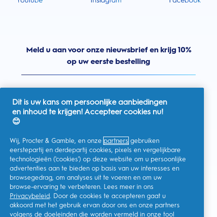
Youtube
Instagram
Facebook
Meld u aan voor onze nieuwsbrief en krijg 10%
op uw eerste bestelling
Dit is uw kans om persoonlijke aanbiedingen
en inhoud te krijgen! Accepteer cookies nu!
Nederland
😊
Wij, Procter & Gamble, en onze
partners
gebruiken
eerstepartij en derdepartij cookies, pixels en vergelijkbare
technologieën ('cookies') op deze website om u persoonlijke
Ik geef toestemming voor het ontvangen van
advertenties aan te bieden op basis van uw interesses en
gepersonaliseerde communicatie met betrekking tot
aanbiedingen, nieuws en andere promotionele initiatieven van
browsegedrag, om analyses uit te voeren en om uw
Oral-B en andere
P&G-merken
via e-mail en online kanalen. Ik
browse-ervaring te verbeteren. Lees meer in ons
kan me op elk moment
afmelden
.
Privacybeleid
. Door de cookies te accepteren gaat u
Procter & Gamble, als verwerkingsverantwoordelijke, zal uw
akkoord met het gebruik ervan door ons en onze partners
persoonlijke gegevens verwerken zodat u zich bij deze site kunt
registreren en de interactie kunt aangaan met de aangeboden
volgens de doeleinden die worden vermeld in onze
tool