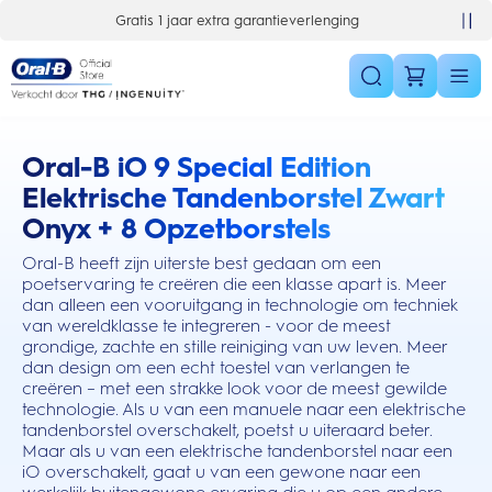
Skip Navigation
Gratis 1 jaar extra garantieverlenging
Oral-B iO 9 Special Edition
this action will scroll you to the reviews section
Elektrische Tandenborstel Zwart
Onyx + 8 Opzetborstels
Oral-B heeft zijn uiterste best gedaan om een
poetservaring te creëren die een klasse apart is. Meer
dan alleen een vooruitgang in technologie om techniek
van wereldklasse te integreren - voor de meest
grondige, zachte en stille reiniging van uw leven. Meer
dan design om een echt toestel van verlangen te
creëren – met een strakke look voor de meest gewilde
technologie. Als u van een manuele naar een elektrische
tandenborstel overschakelt, poetst u uiteraard beter.
Maar als u van een elektrische tandenborstel naar een
iO overschakelt, gaat u van een gewone naar een