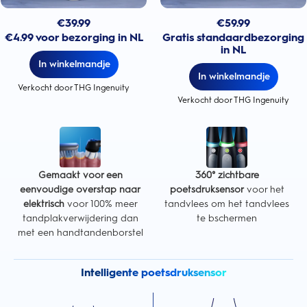
€
39.99
€
59.99
€4.99 voor bezorging in NL
Gratis standaardbezorging
in NL
In winkelmandje
In winkelmandje
Verkocht door THG Ingenuity
Verkocht door THG Ingenuity
Gemaakt voor een
360° zichtbare
eenvoudige overstap naar
poetsdruksensor
voor het
elektrisch
voor 100% meer
tandvlees om het tandvlees
tandplakverwijdering dan
te bschermen
met een handtandenborstel
Intelligente poetsdruksensor