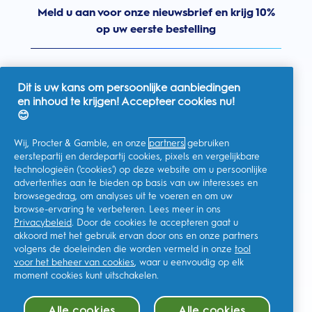
Meld u aan voor onze nieuwsbrief en krijg 10%
op uw eerste bestelling
Dit is uw kans om persoonlijke aanbiedingen
en inhoud te krijgen! Accepteer cookies nu!
Nederland
😊
Wij, Procter & Gamble, en onze
partners
gebruiken
eerstepartij en derdepartij cookies, pixels en vergelijkbare
technologieën ('cookies') op deze website om u persoonlijke
Ik geef toestemming voor het ontvangen van
advertenties aan te bieden op basis van uw interesses en
gepersonaliseerde communicatie met betrekking tot
aanbiedingen, nieuws en andere promotionele initiatieven van
browsegedrag, om analyses uit te voeren en om uw
Oral-B en andere
P&G-merken
via e-mail en online kanalen. Ik
browse-ervaring te verbeteren. Lees meer in ons
kan me op elk moment
afmelden
.
Privacybeleid
. Door de cookies te accepteren gaat u
Procter & Gamble, als verwerkingsverantwoordelijke, zal uw
akkoord met het gebruik ervan door ons en onze partners
persoonlijke gegevens verwerken zodat u zich bij deze site kunt
registreren en de interactie kunt aangaan met de aangeboden
volgens de doeleinden die worden vermeld in onze
tool
diensten en zodat P&G u, afhankelijk van uw toestemming,
voor het beheer van cookies
, waar u eenvoudig op elk
relevante commerciële berichten kan sturen, waaronder
gepersonaliseerde advertenties in online media. Ontdek hier
moment cookies kunt uitschakelen.
meer
.
Voor meer informatie over de verwerking van uw gegevens en
Alle cookies
Alle cookies
uw privacy rechten, kunt u
hier
kijken of ons volledige