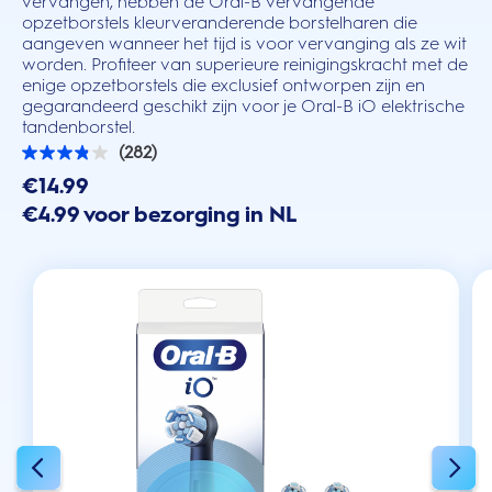
vervangen, hebben de Oral-B vervangende
opzetborstels kleurveranderende borstelharen die
aangeven wanneer het tijd is voor vervanging als ze wit
worden. Profiteer van superieure reinigingskracht met de
enige opzetborstels die exclusief ontworpen zijn en
gegarandeerd geschikt zijn voor je Oral-B iO elektrische
tandenborstel.
(282)
3.8
van
€14.99
de
€4.99 voor bezorging in NL
5
sterren.
282
beoordelingen