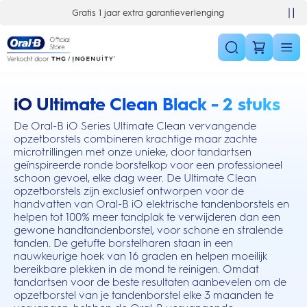
Skip Navigation
10% korting op je 1e bestelling
iO Ultimate Clean Black - 2 stuks
this action will scroll you to the reviews section
De Oral-B iO Series Ultimate Clean vervangende
opzetborstels combineren krachtige maar zachte
microtrillingen met onze unieke, door tandartsen
geïnspireerde ronde borstelkop voor een professioneel
schoon gevoel, elke dag weer. De Ultimate Clean
opzetborstels zijn exclusief ontworpen voor de
handvatten van Oral-B iO elektrische tandenborstels en
helpen tot 100% meer tandplak te verwijderen dan een
gewone handtandenborstel, voor schone en stralende
tanden. De getufte borstelharen staan in een
nauwkeurige hoek van 16 graden en helpen moeilijk
bereikbare plekken in de mond te reinigen. Omdat
tandartsen voor de beste resultaten aanbevelen om de
opzetborstel van je tandenborstel elke 3 maanden te