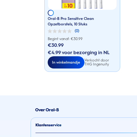
Oral-B Pro Sensitive Clean
Opzetborstels, 10 Stuks
(0)
0.0
van
Begint vanaf: €
30.99
de
€30.99
5
sterren.
€4.99 voor bezorging in NL
Verkocht door
In winkelmandje
THG Ingenuity
Over Oral-B
Klantenservice