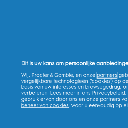
THG Shop
Volg uw bestelling
Levering
Retourneren
Splitit
Klarna
Verwijzingen
Recycle
Dit is uw kans om persoonlijke aanbiedinge
Nederland
Wij, Procter & Gamble, en onze
partners
gebr
vergelijkbare technologieën ('cookies') op 
basis van uw interesses en browsegedrag, o
verbeteren. Lees meer in ons
Privacybeleid
.
gebruik ervan door ons en onze partners v
FOLLOW US
beheer van cookies
, waar u eenvoudig op e
Youtube
Instagram
Face