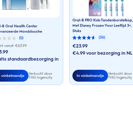
Oral-B PRO Kids Tandenborstelkop,
Met Disney Frozen Voor Leeftijd 3+,
-B Oral Health Center
Stuks
vanceerde Monddouche
(36)
(0)
4.6
van
€23.99
nt vanaf: €
63.99
de
3.99
€4.99 voor bezorging in NL
5
sterren.
en.
tis standaardbezorging in
36
beoordelingen
Verkocht door
Verkocht door
n winkelmandje
In winkelmandje
THG Ingenuity
THG Ingenuity