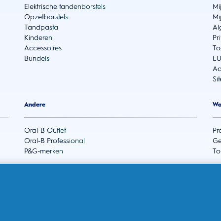
Elektrische tandenborstels
Mi
Opzetborstels
Mi
Tandpasta
Al
Kinderen
Pr
Accessoires
To
Bundels
EU
Ad
Si
Andere
Wa
Oral-B Outlet
Pr
Oral-B Professional
Ge
P&G-merken
To