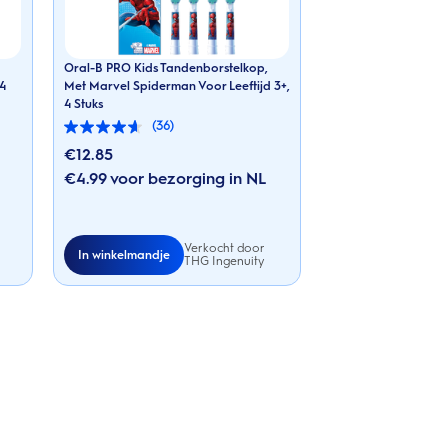
Oral-B PRO Kids Tandenborstelkop,
 4
Met Marvel Spiderman Voor Leeftijd 3+,
4 Stuks
(36)
4.6
van
€12.85
de
€4.99 voor bezorging in NL
5
sterren.
36
beoordelingen
Verkocht door
In winkelmandje
THG Ingenuity