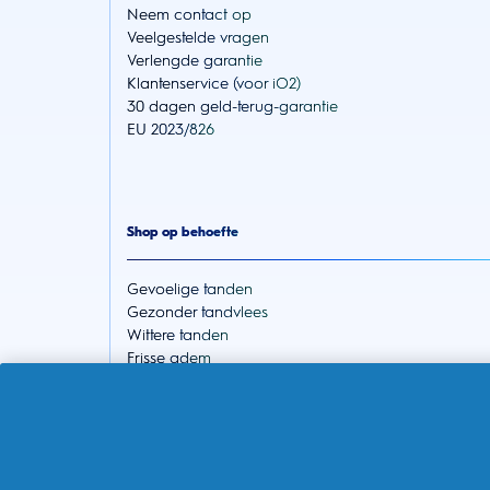
Neem contact op
Veelgestelde vragen
Verlengde garantie
Klantenservice (voor iO2)
30 dagen geld-terug-garantie
EU 2023/826
Shop op behoefte
Gevoelige tanden
Gezonder tandvlees
Wittere tanden
Frisse adem
Gaatjes voorkomen
Gezonde routines voor het hele gezin
Over de winkel