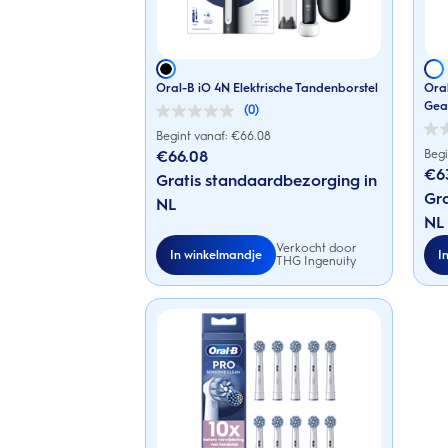
Oral-B iO 4N Elektrische Tandenborstel
Oral
Gea
(0)
0.0
van
Begint vanaf: €
66.08
0.0
de
van
€66.08
Begi
5
de
€6
sterren.
Gratis standaardbezorging in
5
sterr
Gra
NL
NL
Verkocht door
In winkelmandje
I
THG Ingenuity