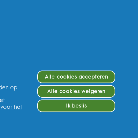
Alle cookies accepteren
eden op
f en krijg 10% op uw eerste
Alle cookies weigeren
e
et
Ik beslis
 voor het
ederland
n van gepersonaliseerde communicatie met