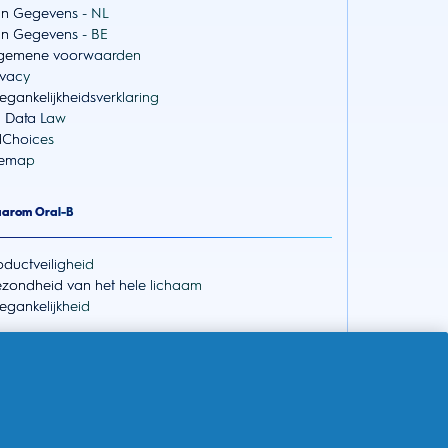
jn Gegevens - NL
jn Gegevens - BE
gemene voorwaarden
ivacy
egankelijkheidsverklaring
 Data Law
Choices
temap
arom Oral-B
oductveiligheid
zondheid van het hele lichaam
egankelijkheid