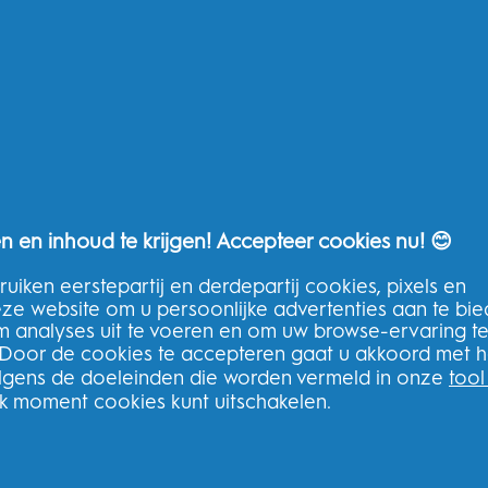
THG Help
Neem contact op
Veelgestelde vragen
THG Privacybeleid
Algemene voorwaarden van THG
n en inhoud te krijgen! Accepteer cookies nu! 😊
uiken eerstepartij en derdepartij cookies, pixels en
deze website om u persoonlijke advertenties aan te bi
Meld u aan voor onze nieuwsbrie
m analyses uit te voeren en om uw browse-ervaring t
bestelling
 Door de cookies te accepteren gaat u akkoord met h
olgens de doeleinden die worden vermeld in onze
tool
lk moment cookies kunt uitschakelen.
N
book
Ik geef toestemming voor het ontvange