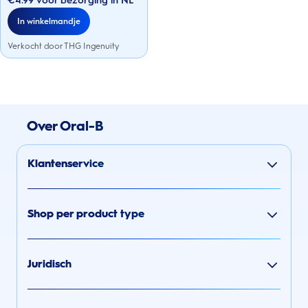
€4.99 voor bezorging in NL
sterren.
In winkelmandje
Verkocht door THG Ingenuity
Over Oral-B
Klantenservice
Shop per product type
Juridisch