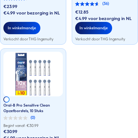
4.6
(36)
van
€23.99
4.6
de
van
€12.85
€4.99 voor bezorging in NL
5
de
€4.99 voor bezorging in NL
sterren.
5
36
sterren.
In winkelmandje
In winkelmandje
beoordelingen
36
beoordelingen
Verkocht door THG Ingenuity
Verkocht door THG Ingenuity
Oral-B Pro Sensitive Clean
Opzetborstels, 10 Stuks
(0)
0.0
van
Begint vanaf: €
30.99
de
€30.99
5