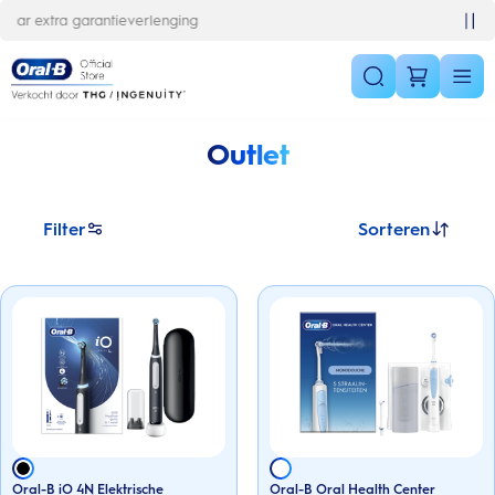
Skip Navigation
10% korting op je 1e bestelling
Outlet
Filter
Sorteren
Oral-B iO 4N Elektrische
Oral-B Oral Health Center