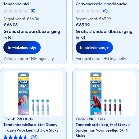
Tandenborstel
Geavanceerde Monddouche
(0)
(0)
0.0
0.0
van
van
Begint vanaf: €
66.08
Begint vanaf: €
63.99
de
de
€66.08
€63.99
5
5
Gratis standaardbezorging
Gratis standaardbezorging
sterren.
sterren.
in NL
in NL
In winkelmandje
In winkelmandje
Verkocht door THG Ingenuity
Verkocht door THG Ingenuity
Oral-B PRO Kids
Oral-B PRO Kids
Tandenborstelkop, Met Disney
Tandenborstelkop, Met Marvel
Frozen Voor Leeftijd 3+, 4 Stuks
Spiderman Voor Leeftijd 3+, 4
Stuks
(36)