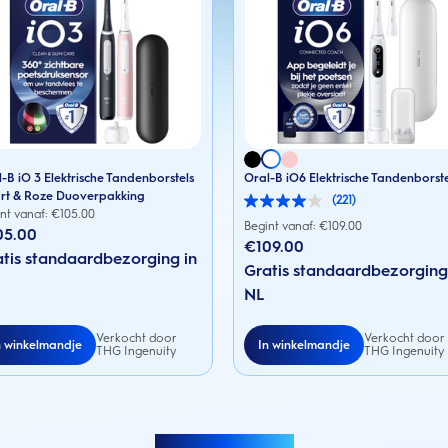
-B iO 3 Elektrische Tandenborstels
Oral-B iO6 Elektrische Tandenborst
rt & Roze Duoverpakking
(221)
4.0
nt vanaf: €
105.00
van
Begint vanaf: €
109.00
05.00
de
€109.00
5
tis standaardbezorging in
sterren.
Gratis standaardbezorging
221
NL
beoordelingen
Verkocht door
Verkocht door
n winkelmandje
In winkelmandje
THG Ingenuity
THG Ingenuity