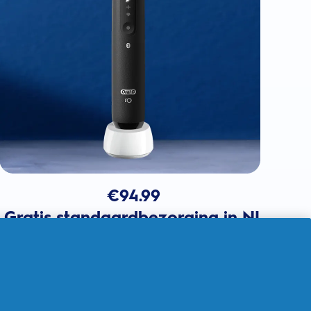
€
94.99
Gratis standaardbezorging in NL
In winkelmandje
Verkocht door THG Ingenuity