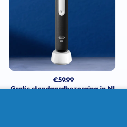
€
59.99
Gratis standaardbezorging in NL
In winkelmandje
Verkocht door THG Ingenuity