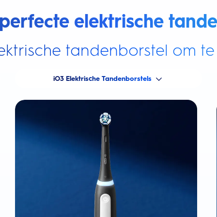
perfecte elektrische tande
ektrische tandenborstel om te 
iO3 Elektrische Tandenborstels