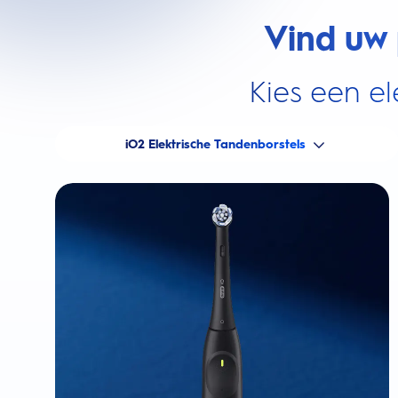
Vind uw 
Kies een el
iO2 Elektrische Tandenborstels