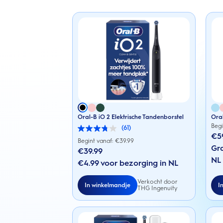
Oral-B iO 2 Elektrische Tandenborstel
Oral
Begi
(61)
3.8
€5
van
Begint vanaf: €
39.99
de
Gra
€39.99
5
NL
sterren.
€4.99 voor bezorging in NL
61
beoordelingen
Verkocht door
In winkelmandje
I
THG Ingenuity