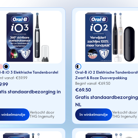
-B iO 3 Elektrische Tandenborstel
Oral-B iO 2 Elektrische Tandenborst
nt vanaf: €
59.99
Zwart & Roze Duoverpakking
9.99
Begint vanaf: €
69.50
€69.50
tis standaardbezorging in
Gratis standaardbezorging
NL
Verkocht door
Verkocht door
n winkelmandje
In winkelmandje
THG Ingenuity
THG Ingenuity