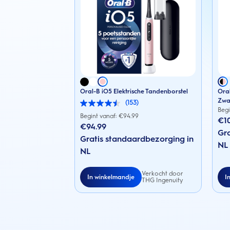
Oral-B iO5 Elektrische Tandenborstel
Oral
Zwa
(153)
4.5
Begi
van
Begint vanaf: €
94.99
€1
de
€94.99
5
Gra
sterren.
Gratis standaardbezorging in
NL
153
NL
beoordelingen
Verkocht door
In winkelmandje
I
THG Ingenuity