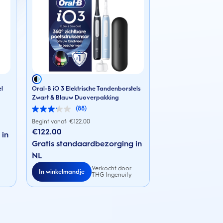
el
Oral-B iO 3 Elektrische Tandenborstels
Zwart & Blauw Duoverpakking
(88)
3.1
van
Begint vanaf: €
122.00
de
€122.00
 in
5
sterren.
Gratis standaardbezorging in
88
NL
beoordelingen
Verkocht door
In winkelmandje
THG Ingenuity