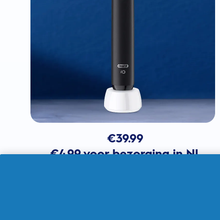
€
39.99
€4.99 voor bezorging in NL
In winkelmandje
Verkocht door THG Ingenuity