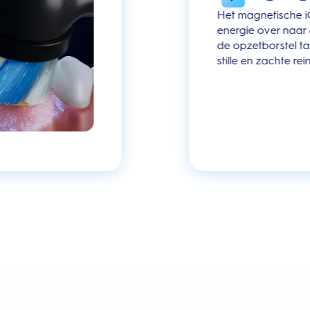
Het magnetische i
energie over naar
de opzetborstel ta
stille en zachte rei