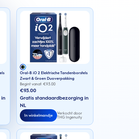
els
Oral-B iO 2 Elektrische Tandenborstels
Zwart & Groen Duoverpakking
Begint vanaf: €
93.00
€93.00
 in
Gratis standaardbezorging in
NL
Verkocht door
In winkelmandje
THG Ingenuity