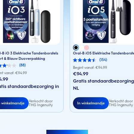
-B iO 3 Elektrische Tandenborstels
Oral-B iO5 Elektrische Tandenborst
rt & Blauw Duoverpakking
(154)
4.5
(88)
van
Begint vanaf: €
94.99
de
nt vanaf: €
94.99
€94.99
5
4.99
sterren.
Gratis standaardbezorging
154
en.
tis standaardbezorging in
NL
beoordelingen
rdelingen
Verkocht door
Verkocht door
n winkelmandje
In winkelmandje
THG Ingenuity
THG Ingenuity