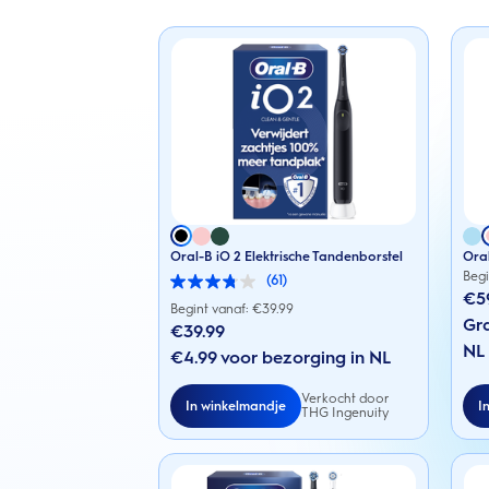
Oral-B iO 2 Elektrische Tandenborstel
Oral
Begi
(61)
3.8
€5
van
Begint vanaf: €
39.99
de
Gra
€39.99
5
NL
sterren.
€4.99 voor bezorging in NL
61
beoordelingen
Verkocht door
In winkelmandje
I
THG Ingenuity