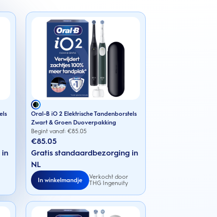
els
Oral-B iO 2 Elektrische Tandenborstels
Zwart & Groen Duoverpakking
Begint vanaf: €
85.05
€85.05
 in
Gratis standaardbezorging in
NL
Verkocht door
In winkelmandje
THG Ingenuity