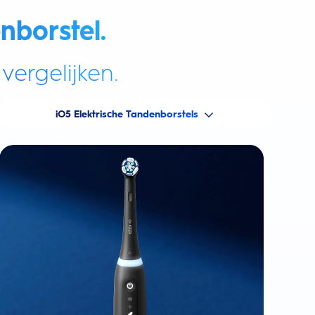
nborstel.
vergelijken.
iO5 Elektrische Tandenborstels