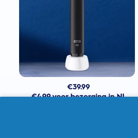
€
39.99
€4.99 voor bezorging in NL
In winkelmandje
Verkocht door THG Ingenuity