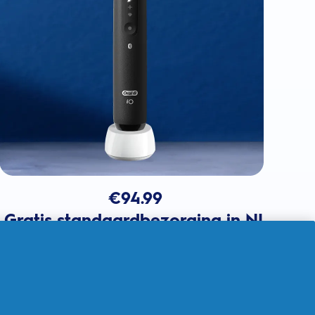
€
94.99
Gratis standaardbezorging in NL
In winkelmandje
Verkocht door THG Ingenuity