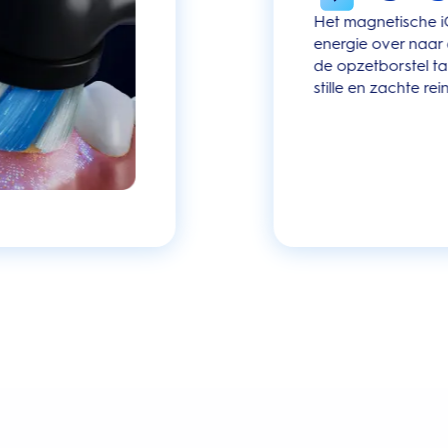
Het magnetische i
energie over naar
de opzetborstel ta
stille en zachte rei