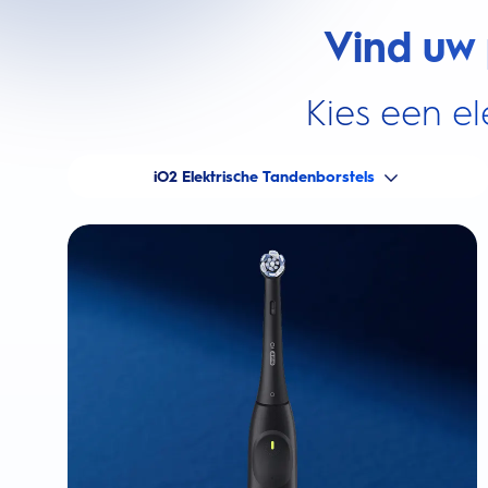
Vind uw 
Kies een el
iO2 Elektrische Tandenborstels