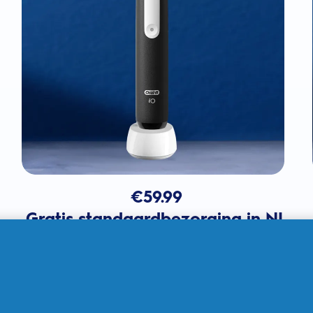
€
59.99
Gratis standaardbezorging in NL
In winkelmandje
Verkocht door THG Ingenuity