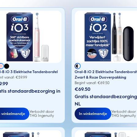
-B iO 3 Elektrische Tandenborstel
Oral-B iO 2 Elektrische Tandenborst
nt vanaf: €
59.99
Zwart & Roze Duoverpakking
9.99
Begint vanaf: €
69.50
€69.50
tis standaardbezorging in
Gratis standaardbezorging
NL
Verkocht door
Verkocht door
n winkelmandje
In winkelmandje
THG Ingenuity
THG Ingenuity