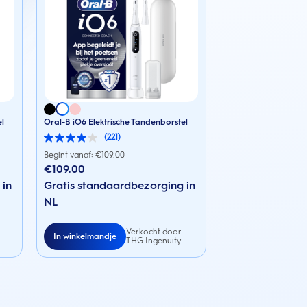
el
Oral-B iO6 Elektrische Tandenborstel
(221)
4.0
van
Begint vanaf: €
109.00
de
€109.00
5
 in
sterren.
Gratis standaardbezorging in
221
NL
beoordelingen
Verkocht door
In winkelmandje
THG Ingenuity