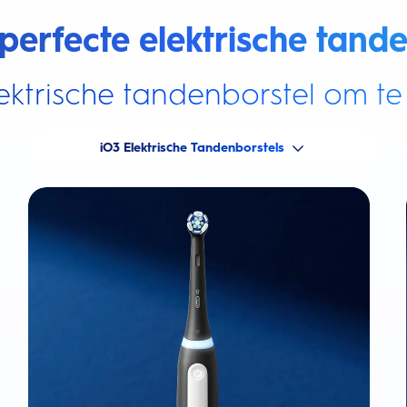
perfecte elektrische tande
ektrische tandenborstel om te 
iO3 Elektrische Tandenborstels