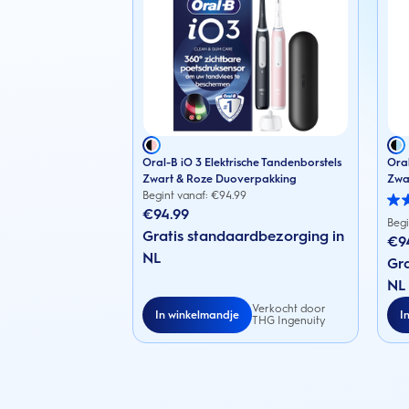
Oral-B iO 3 Elektrische Tandenborstels
Oral
Zwart & Roze Duoverpakking
Zwa
Begint vanaf: €
94.99
3.1
€94.99
van
Begi
Gratis standaardbezorging in
de
€9
5
NL
sterr
Gra
88
NL
beoo
Verkocht door
In winkelmandje
I
THG Ingenuity