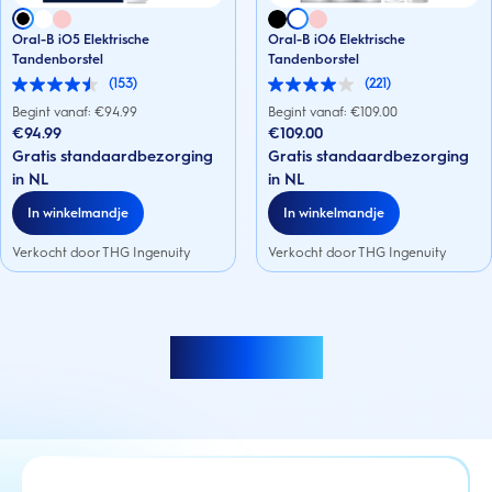
Oral-B iO5 Elektrische
Oral-B iO6 Elektrische
Tandenborstel
Tandenborstel
(153)
(221)
4.5
4.0
van
van
Begint vanaf: €
94.99
Begint vanaf: €
109.00
de
de
€94.99
€109.00
5
5
Gratis standaardbezorging
Gratis standaardbezorging
sterren.
sterren.
153
221
in NL
in NL
beoordelingen
beoordelingen
In winkelmandje
In winkelmandje
Verkocht door THG Ingenuity
Verkocht door THG Ingenuity
Meer laden