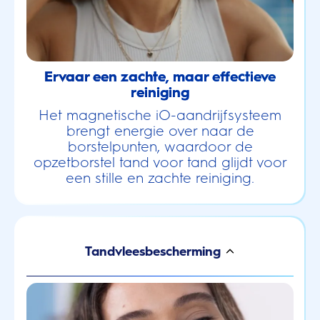
Ervaar een zachte, maar effectieve
reiniging
Het magnetische iO-aandrijfsysteem
brengt energie over naar de
borstelpunten, waardoor de
opzetborstel tand voor tand glijdt voor
een stille en zachte reiniging.
Tandvleesbescherming