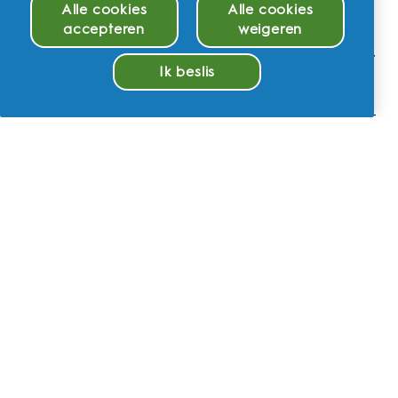
Alle cookies
Alle cookies
accepteren
weigeren
Hoe lang duurt het om mijn elektrische
tandenborstel uit de Oral-B iO Series op te
Ik beslis
laden?
Beheer cookies
Kan ik mijn Oral-B iO Series elektrische
tandenborstel meenemen in de
handbagage?
Is mijn elektrische tandenborstel uit de Oral-B
iO Series waterdicht?
Hoe onderhoud ik mijn Oral-B iO Series
elektrische tandenborstel?