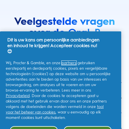
Veelgestelde vragen
over de
Oral-B
Dit is uw kans om persoonlijke aanbiedingen
elektrische
en inhoud te krijgen! Accepteer cookies nu!
😊
tandenborstel
Wij, Procter & Gamble, en onze
partners
gebruiken
eerstepartij en derdepartij cookies, pixels en vergelijkbare
technologieën ('cookies') op deze website om u persoonlijke
Welke voordelen bieden de elektrische
advertenties aan te bieden op basis van uw interesses en
browsegedrag, om analyses uit te voeren en om uw
tandenborstels uit de Oral-B iO Series?
browse-ervaring te verbeteren. Lees meer in ons
Privacybeleid
. Door de cookies te accepteren gaat u
akkoord met het gebruik ervan door ons en onze partners
volgens de doeleinden die worden vermeld in onze
tool
Hoe lang gaat mijn elektrische tandenborstel
voor het beheer van cookies
, waar u eenvoudig op elk
uit de Oral-B iO Series mee?
moment cookies kunt uitschakelen.