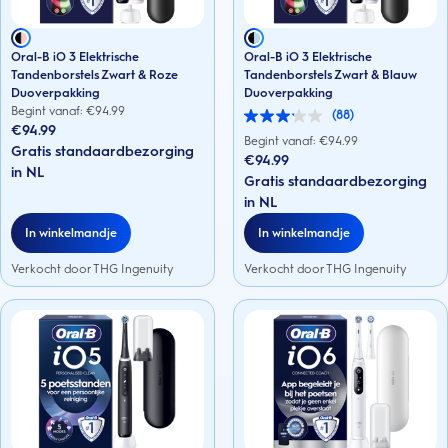
Oral-B iO 3 Elektrische
Oral-B iO 3 Elektrische
Tandenborstels Zwart & Roze
Tandenborstels Zwart & Blauw
Duoverpakking
Duoverpakking
Begint vanaf: €
94.99
(88)
3.1
€94.99
van
Begint vanaf: €
94.99
Gratis standaardbezorging
de
€94.99
5
in NL
Gratis standaardbezorging
sterren.
88
in NL
beoordelingen
In winkelmandje
In winkelmandje
Verkocht door THG Ingenuity
Verkocht door THG Ingenuity