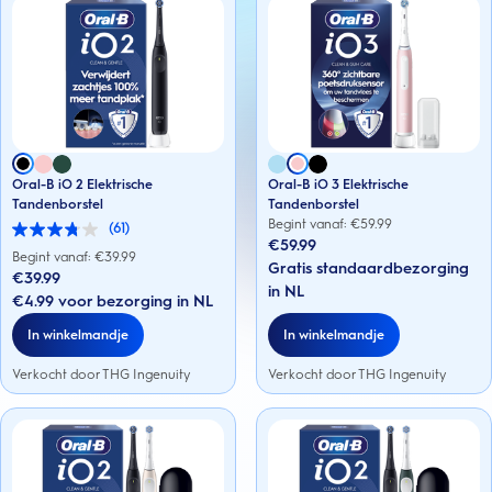
Oral-B iO 2 Elektrische
Oral-B iO 3 Elektrische
Tandenborstel
Tandenborstel
Begint vanaf: €
59.99
(61)
3.8
€59.99
van
Begint vanaf: €
39.99
Gratis standaardbezorging
de
€39.99
5
in NL
€4.99 voor bezorging in NL
sterren.
61
In winkelmandje
In winkelmandje
beoordelingen
Verkocht door THG Ingenuity
Verkocht door THG Ingenuity