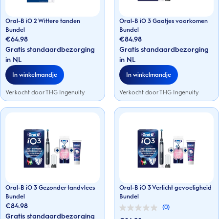
Oral-B iO 2 Wittere tanden
Oral-B iO 3 Gaatjes voorkomen
Bundel
Bundel
€64.98
€84.98
Gratis standaardbezorging
Gratis standaardbezorging
in NL
in NL
In winkelmandje
In winkelmandje
Verkocht door THG Ingenuity
Verkocht door THG Ingenuity
Oral-B iO 3 Gezonder tandvlees
Oral-B iO 3 Verlicht gevoeligheid
Bundel
Bundel
€84.98
(0)
0.0
Gratis standaardbezorging
van