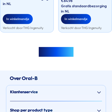
€84.98
in NL
de
Gratis standaardbezorging
5
sterren.
in NL
In winkelmandje
In winkelmandje
Verkocht door THG Ingenuity
Verkocht door THG Ingenuity
Meer laden
Over Oral-B
Klantenservice
Shop per product type