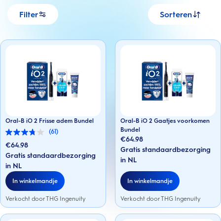
Filter
Sorteren
Oral-B iO 2 Frisse adem Bundel
Oral-B iO 2 Gaatjes voorkomen
Bundel
(61)
3.8
€64.98
van
€64.98
Gratis standaardbezorging
de
Gratis standaardbezorging
5
in NL
sterren.
in NL
61
beoordelingen
In winkelmandje
In winkelmandje
Verkocht door THG Ingenuity
Verkocht door THG Ingenuity