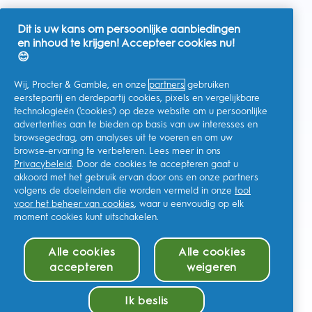
Dit is uw kans om persoonlijke aanbiedingen
en inhoud te krijgen! Accepteer cookies nu!
Nederland
😊
Wij, Procter & Gamble, en onze
partners
gebruiken
eerstepartij en derdepartij cookies, pixels en vergelijkbare
technologieën ('cookies') op deze website om u persoonlijke
Ik geef toestemming voor het ontvangen van
advertenties aan te bieden op basis van uw interesses en
gepersonaliseerde communicatie met betrekking tot
aanbiedingen, nieuws en andere promotionele initiatieven van
browsegedrag, om analyses uit te voeren en om uw
Oral-B en andere
P&G-merken
via e-mail en online kanalen. Ik
browse-ervaring te verbeteren. Lees meer in ons
kan me op elk moment
afmelden
.
Privacybeleid
. Door de cookies te accepteren gaat u
Procter & Gamble, als verwerkingsverantwoordelijke, zal uw
akkoord met het gebruik ervan door ons en onze partners
persoonlijke gegevens verwerken zodat u zich bij deze site kunt
registreren en de interactie kunt aangaan met de aangeboden
volgens de doeleinden die worden vermeld in onze
tool
diensten en zodat P&G u, afhankelijk van uw toestemming,
voor het beheer van cookies
, waar u eenvoudig op elk
relevante commerciële berichten kan sturen, waaronder
moment cookies kunt uitschakelen.
gepersonaliseerde advertenties in online media. Ontdek hier
meer
.
Voor meer informatie over de verwerking van uw gegevens en
Alle cookies
Alle cookies
uw privacy rechten, kunt u
hier
kijken of ons volledige
Privacybeleid
raadplegen.
accepteren
weigeren
U bent minstens 18 jaar oud en gaat akkoord met onze
algemene
voorwaarden
.
Ik beslis