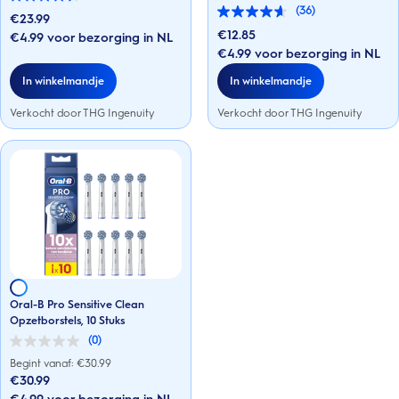
4.6
(36)
van
€23.99
4.6
de
van
€12.85
€4.99 voor bezorging in NL
5
de
€4.99 voor bezorging in NL
sterren.
5
36
sterren.
In winkelmandje
In winkelmandje
beoordelingen
36
beoordelingen
Verkocht door THG Ingenuity
Verkocht door THG Ingenuity
Oral-B Pro Sensitive Clean
Opzetborstels, 10 Stuks
(0)
0.0
van
Begint vanaf: €
30.99
de
€30.99
5