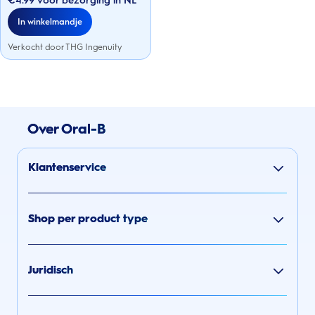
€4.99 voor bezorging in NL
sterren.
In winkelmandje
Verkocht door THG Ingenuity
Over Oral-B
Klantenservice
Shop per product type
Juridisch