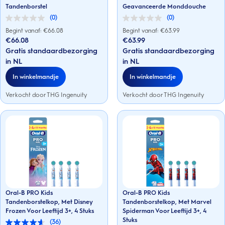
Tandenborstel
Geavanceerde Monddouche
(0)
(0)
0.0
0.0
van
van
Begint vanaf: €
66.08
Begint vanaf: €
63.99
de
de
€66.08
€63.99
5
5
Gratis standaardbezorging
Gratis standaardbezorging
sterren.
sterren.
in NL
in NL
In winkelmandje
In winkelmandje
Verkocht door THG Ingenuity
Verkocht door THG Ingenuity
Oral-B PRO Kids
Oral-B PRO Kids
Tandenborstelkop, Met Disney
Tandenborstelkop, Met Marvel
Frozen Voor Leeftijd 3+, 4 Stuks
Spiderman Voor Leeftijd 3+, 4
Stuks
(36)