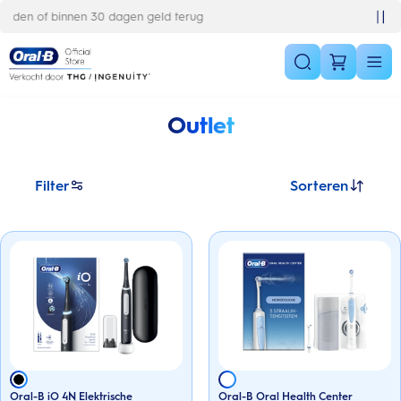
Skip Navigation
Gratis 1 jaar extra garantieverlenging
Outlet
Filter
Sorteren
Oral-B iO 4N Elektrische
Oral-B Oral Health Center