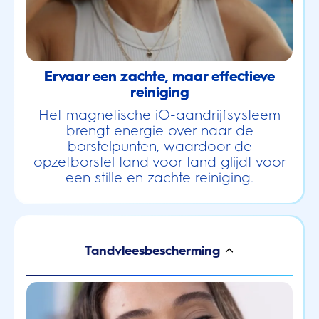
Ervaar een zachte, maar effectieve
reiniging
Het magnetische iO-aandrijfsysteem
brengt energie over naar de
borstelpunten, waardoor de
opzetborstel tand voor tand glijdt voor
een stille en zachte reiniging.
Tandvleesbescherming