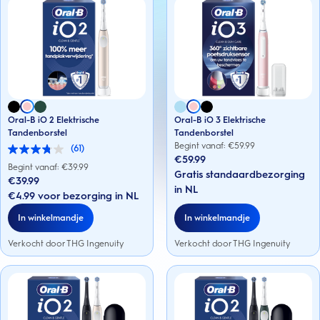
Oral-B iO 2 Elektrische
Oral-B iO 3 Elektrische
Tandenborstel
Tandenborstel
Begint vanaf: €
59.99
(61)
3.8
€59.99
van
Begint vanaf: €
39.99
Gratis standaardbezorging
de
€39.99
5
in NL
€4.99 voor bezorging in NL
sterren.
61
In winkelmandje
In winkelmandje
beoordelingen
Verkocht door THG Ingenuity
Verkocht door THG Ingenuity