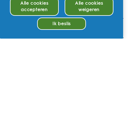
Alle cookies
Alle cookies
accepteren
weigeren
Hoe lang duurt het om mijn elektrische
tandenborstel uit de Oral-B iO Series op te
Ik beslis
laden?
Beheer cookies
Kan ik mijn Oral-B iO Series elektrische
tandenborstel meenemen in de
handbagage?
Is mijn elektrische tandenborstel uit de Oral-B
iO Series waterdicht?
Hoe onderhoud ik mijn Oral-B iO Series
elektrische tandenborstel?