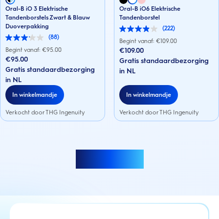
Oral-B iO 3 Elektrische
Oral-B iO6 Elektrische
Tandenborstels Zwart & Blauw
Tandenborstel
Duoverpakking
(222)
4.0
(88)
van
3.1
Begint vanaf: €
109.00
de
van
Begint vanaf: €
95.00
€109.00
5
de
€95.00
Gratis standaardbezorging
sterren.
5
Gratis standaardbezorging
222
sterren.
in NL
beoordelingen
88
in NL
beoordelingen
In winkelmandje
In winkelmandje
Verkocht door THG Ingenuity
Verkocht door THG Ingenuity
Meer laden