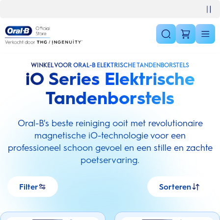
Skip Navigation
10% korting op je 1e bestelling
WINKEL VOOR ORAL-B ELEKTRISCHE TANDENBORSTELS
iO Series Elektrische
Tandenborstels
Oral-B's beste reiniging ooit met revolutionaire
magnetische iO-technologie voor een
professioneel schoon gevoel en een stille en zachte
poetservaring.
Filter
Sorteren