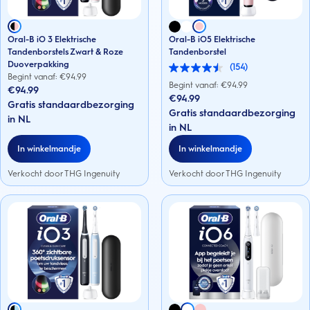
Oral-B iO 3 Elektrische
Oral-B iO5 Elektrische
Tandenborstels Zwart & Roze
Tandenborstel
Duoverpakking
(154)
4.5
Begint vanaf: €
94.99
van
Begint vanaf: €
94.99
€94.99
de
€94.99
Gratis standaardbezorging
5
Gratis standaardbezorging
sterren.
in NL
154
in NL
beoordelingen
In winkelmandje
In winkelmandje
Verkocht door THG Ingenuity
Verkocht door THG Ingenuity