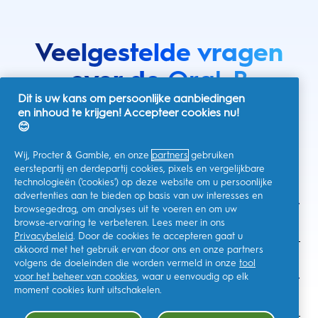
Veelgestelde vragen
over de
Oral-B
Dit is uw kans om persoonlijke aanbiedingen
elektrische
en inhoud te krijgen! Accepteer cookies nu!
😊
tandenborstel
Wij, Procter & Gamble, en onze
partners
gebruiken
eerstepartij en derdepartij cookies, pixels en vergelijkbare
technologieën ('cookies') op deze website om u persoonlijke
Welke voordelen bieden de elektrische
advertenties aan te bieden op basis van uw interesses en
browsegedrag, om analyses uit te voeren en om uw
tandenborstels uit de Oral-B iO Series?
browse-ervaring te verbeteren. Lees meer in ons
Privacybeleid
. Door de cookies te accepteren gaat u
akkoord met het gebruik ervan door ons en onze partners
volgens de doeleinden die worden vermeld in onze
tool
Hoe lang gaat mijn elektrische tandenborstel
voor het beheer van cookies
, waar u eenvoudig op elk
uit de Oral-B iO Series mee?
moment cookies kunt uitschakelen.