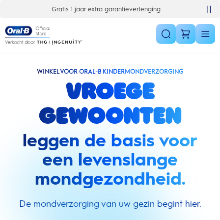
Skip Navigation
Gratis 1 jaar extra garantieverlenging
WINKEL VOOR ORAL-B KINDERMONDVERZORGING
Vroege
gewoonten
leggen de basis voor
een levenslange
mondgezondheid.
De mondverzorging van uw gezin begint hier.