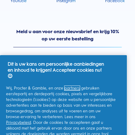
Youtube
Instagram
Facebook
Meld u aan voor onze nieuwsbrief en krijg 10%
op uw eerste bestelling
Dit is uw kans om persoonlijke aanbiedingen
en inhoud te krijgen! Accepteer cookies nu!
Nederland
😊
Wij, Procter & Gamble, en onze
partners
gebruiken
eerstepartij en derdepartij cookies, pixels en vergelijkbare
technologieën ('cookies') op deze website om u persoonlijke
Ik geef toestemming voor het ontvangen van
advertenties aan te bieden op basis van uw interesses en
gepersonaliseerde communicatie met betrekking tot
aanbiedingen, nieuws en andere promotionele initiatieven van
browsegedrag, om analyses uit te voeren en om uw
Oral-B en andere
P&G-merken
via e-mail en online kanalen. Ik
browse-ervaring te verbeteren. Lees meer in ons
kan me op elk moment
afmelden
.
Privacybeleid
. Door de cookies te accepteren gaat u
Procter & Gamble, als verwerkingsverantwoordelijke, zal uw
akkoord met het gebruik ervan door ons en onze partners
persoonlijke gegevens verwerken zodat u zich bij deze site kunt
registreren en de interactie kunt aangaan met de aangeboden
volgens de doeleinden die worden vermeld in onze
tool