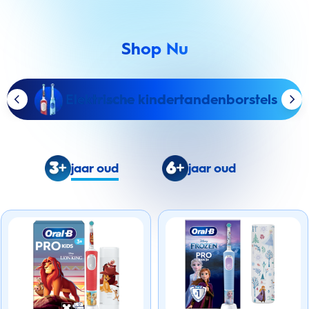
Shop Nu
Elektrische kindertandenborstels
jaar oud
jaar oud