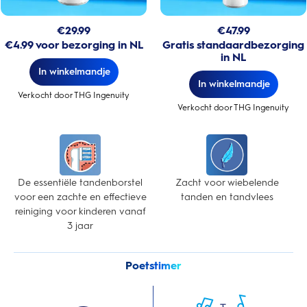
€
29.99
€
47.99
€4.99 voor bezorging in NL
Gratis standaardbezorging
in NL
In winkelmandje
In winkelmandje
Verkocht door THG Ingenuity
Verkocht door THG Ingenuity
De essentiële tandenborstel
Zacht voor wiebelende
voor een zachte en effectieve
tanden en tandvlees
reiniging voor kinderen vanaf
3 jaar
Poetstimer