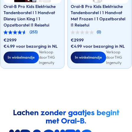
Oral-B Pro Kids Elektrische
Oral-B Pro Kids Elektrische
Tandenborstel | 1 Handvat
Tandenborstel | 1 Handvat
Disney Lion King | 1
Met Frozen | 1 Opzetborstel
Opzetborstel |1 Reisetui
|1 Reisetui
(253)
(0)
4.5
0.0
van
van
€
29.99
€
29.99
de
de
€4.99 voor bezorging in NL
€4.99 voor bezorging in NL
5
5
sterren.
Verkoop
sterren.
Verkoop
253
In winkelmandje
In winkelmandje
door THG
door THG
beoordelingen
Ingenuity
Ingenuity
Lachen zonder gaatjes begint
met Oral-B.