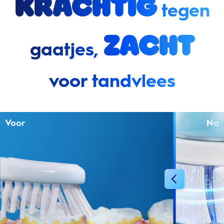
Krachtig
tegen
zacht
gaatjes,
voor tandvlees
Voor
Na