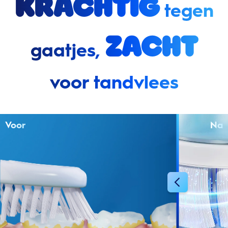
Krachtig
tegen
zacht
gaatjes,
voor tandvlees
Voor
Na