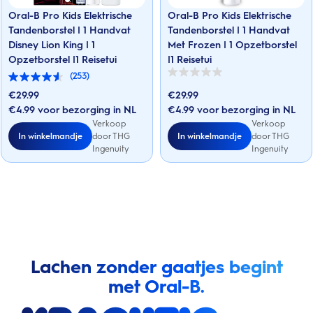
Oral-B Pro Kids Elektrische
Oral-B Pro Kids Elektrische
Tandenborstel | 1 Handvat
Tandenborstel | 1 Handvat
Disney Lion King | 1
Met Frozen | 1 Opzetborstel
Opzetborstel |1 Reisetui
|1 Reisetui
(253)
0.0
4.5
van
van
€
29.99
€
29.99
de
de
5
€4.99 voor bezorging in NL
€4.99 voor bezorging in NL
5
sterren.
sterren.
Verkoop
Verkoop
253
In winkelmandje
In winkelmandje
door THG
door THG
beoordelingen
Ingenuity
Ingenuity
Lachen zonder gaatjes begint
met Oral-B.