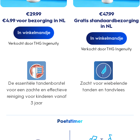
€
29.99
€
47.99
€4.99 voor bezorging in NL
Gratis standaardbezorging
in NL
In winkelmandje
In winkelmandje
Verkocht door THG Ingenuity
Verkocht door THG Ingenuity
De essentiële tandenborstel
Zacht voor wiebelende
voor een zachte en effectieve
tanden en tandvlees
reiniging voor kinderen vanaf
3 jaar
Poetstimer