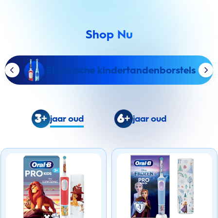
Shop Nu
Elektrische kindertandenborstels
jaar oud
jaar oud