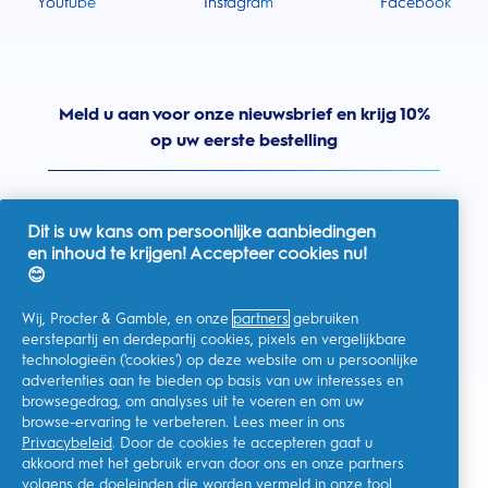
Youtube
Instagram
Facebook
Meld u aan voor onze nieuwsbrief en krijg 10%
op uw eerste bestelling
Dit is uw kans om persoonlijke aanbiedingen
en inhoud te krijgen! Accepteer cookies nu!
Nederland
😊
Wij, Procter & Gamble, en onze
partners
gebruiken
eerstepartij en derdepartij cookies, pixels en vergelijkbare
technologieën ('cookies') op deze website om u persoonlijke
Ik geef toestemming voor het ontvangen van
advertenties aan te bieden op basis van uw interesses en
gepersonaliseerde communicatie met betrekking tot
aanbiedingen, nieuws en andere promotionele initiatieven van
browsegedrag, om analyses uit te voeren en om uw
Oral-B en andere
P&G-merken
via e-mail en online kanalen. Ik
browse-ervaring te verbeteren. Lees meer in ons
kan me op elk moment
afmelden
.
Privacybeleid
. Door de cookies te accepteren gaat u
Procter & Gamble, als verwerkingsverantwoordelijke, zal uw
akkoord met het gebruik ervan door ons en onze partners
persoonlijke gegevens verwerken zodat u zich bij deze site kunt
registreren en de interactie kunt aangaan met de aangeboden
volgens de doeleinden die worden vermeld in onze
tool