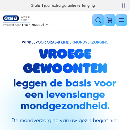
Skip Navigation
10% korting op je 1e bestelling
WINKEL VOOR ORAL-B KINDERMONDVERZORGING
Vroege
gewoonten
leggen de basis voor
een levenslange
mondgezondheid.
De mondverzorging van uw gezin begint hier.