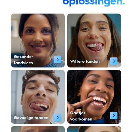
oplossingen.
Gezonder
Wittere tanden
tandvlees
Gaatjes
Gevoelige tanden
voorkomen