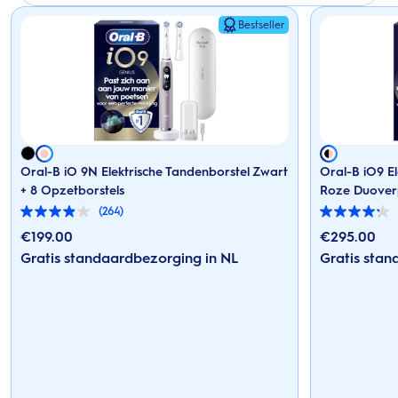
Bestseller
Oral-B iO 9N Elektrische Tandenborstel Zwart
Oral-B iO9 E
+ 8 Opzetborstels
Roze Duover
(264)
3.9
4.2
van
van
€
199.00
€
295.00
de
de
Gratis standaardbezorging in NL
Gratis stan
5
5
sterren.
sterren.
264
125
beoordelingen
beoordelingen