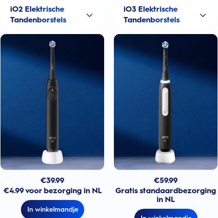
iO2 Elektrische
iO3 Elektrische
Tandenborstels
Tandenborstels
€
39.99
€
59.99
€4.99 voor bezorging in NL
Gratis standaardbezorging
in NL
In winkelmandje