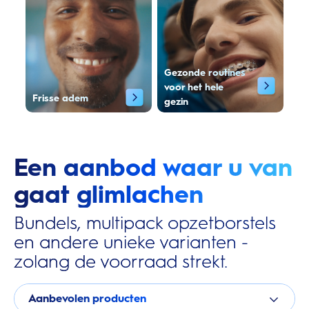
Gezonde routines
voor het hele
Frisse adem
gezin
Een aanbod waar u van
gaat glimlachen
Bundels, multipack opzetborstels
en andere unieke varianten -
zolang de voorraad strekt.
Aanbevolen producten