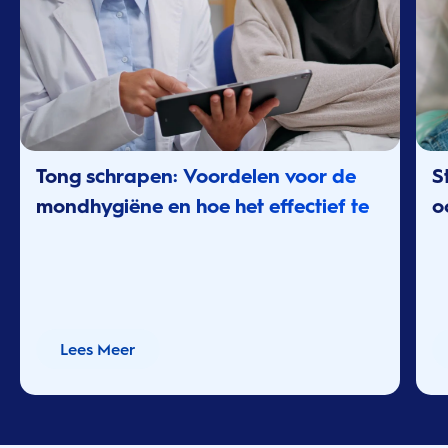
Tong schrapen: Voordelen voor de
S
mondhygiëne en hoe het effectief te
o
doen
Lees Meer