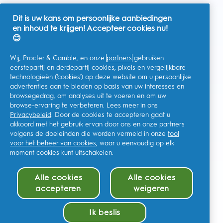
Dit is uw kans om persoonlijke aanbiedingen
en inhoud te krijgen! Accepteer cookies nu!
Nederland
😊
Wij, Procter & Gamble, en onze
partners
gebruiken
eerstepartij en derdepartij cookies, pixels en vergelijkbare
technologieën ('cookies') op deze website om u persoonlijke
Ik geef toestemming voor het ontvangen van
advertenties aan te bieden op basis van uw interesses en
gepersonaliseerde communicatie met betrekking tot
aanbiedingen, nieuws en andere promotionele initiatieven van
browsegedrag, om analyses uit te voeren en om uw
Oral-B en andere
P&G-merken
via e-mail en online kanalen. Ik
browse-ervaring te verbeteren. Lees meer in ons
kan me op elk moment
afmelden
.
Privacybeleid
. Door de cookies te accepteren gaat u
Procter & Gamble, als verwerkingsverantwoordelijke, zal uw
akkoord met het gebruik ervan door ons en onze partners
persoonlijke gegevens verwerken zodat u zich bij deze site kunt
registreren en de interactie kunt aangaan met de aangeboden
volgens de doeleinden die worden vermeld in onze
tool
diensten en zodat P&G u, afhankelijk van uw toestemming,
voor het beheer van cookies
, waar u eenvoudig op elk
relevante commerciële berichten kan sturen, waaronder
moment cookies kunt uitschakelen.
gepersonaliseerde advertenties in online media. Ontdek hier
meer
.
Voor meer informatie over de verwerking van uw gegevens en
Alle cookies
Alle cookies
uw privacy rechten, kunt u
hier
kijken of ons volledige
Privacybeleid
raadplegen.
accepteren
weigeren
U bent minstens 18 jaar oud en gaat akkoord met onze
algemene
voorwaarden
.
Ik beslis