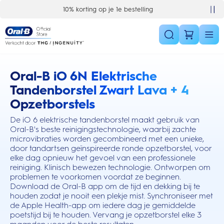
Skip Navigation
10% korting op je 1e bestelling
Oral-B iO 6N Elektrische
this action will scroll you to the reviews section
Tandenborstel Zwart Lava + 4
Opzetborstels
De iO 6 elektrische tandenborstel maakt gebruik van
Oral-B's beste reinigingstechnologie, waarbij zachte
microvibraties worden gecombineerd met een unieke,
door tandartsen geïnspireerde ronde opzetborstel, voor
elke dag opnieuw het gevoel van een professionele
reiniging. Klinisch bewezen technologie. Ontworpen om
problemen te voorkomen voordat ze beginnen.
Download de Oral-B app om de tijd en dekking bij te
houden zodat je nooit een plekje mist. Synchroniseer met
de Apple Health-app om iedere dag je gemiddelde
poetstijd bij te houden. Vervang je opzetborstel elke 3