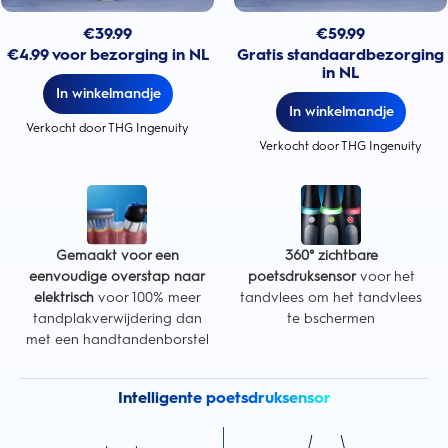
€
39.99
€
59.99
€4.99 voor bezorging in NL
Gratis standaardbezorging
in NL
In winkelmandje
In winkelmandje
Verkocht door THG Ingenuity
Verkocht door THG Ingenuity
Gemaakt voor een
360° zichtbare
eenvoudige overstap naar
poetsdruksensor
voor het
elektrisch
voor 100% meer
tandvlees om het tandvlees
tandplakverwijdering dan
te bschermen
met een handtandenborstel
Intelligente poetsdruksensor