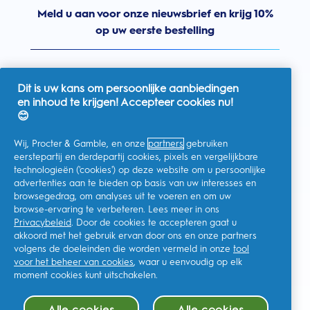
Meld u aan voor onze nieuwsbrief en krijg 10%
op uw eerste bestelling
Dit is uw kans om persoonlijke aanbiedingen
en inhoud te krijgen! Accepteer cookies nu!
Nederland
😊
Wij, Procter & Gamble, en onze
partners
gebruiken
eerstepartij en derdepartij cookies, pixels en vergelijkbare
technologieën ('cookies') op deze website om u persoonlijke
Ik geef toestemming voor het ontvangen van
advertenties aan te bieden op basis van uw interesses en
gepersonaliseerde communicatie met betrekking tot
aanbiedingen, nieuws en andere promotionele initiatieven van
browsegedrag, om analyses uit te voeren en om uw
Oral-B en andere
P&G-merken
via e-mail en online kanalen. Ik
browse-ervaring te verbeteren. Lees meer in ons
kan me op elk moment
afmelden
.
Privacybeleid
. Door de cookies te accepteren gaat u
Procter & Gamble, als verwerkingsverantwoordelijke, zal uw
akkoord met het gebruik ervan door ons en onze partners
persoonlijke gegevens verwerken zodat u zich bij deze site kunt
registreren en de interactie kunt aangaan met de aangeboden
volgens de doeleinden die worden vermeld in onze
tool
diensten en zodat P&G u, afhankelijk van uw toestemming,
voor het beheer van cookies
, waar u eenvoudig op elk
relevante commerciële berichten kan sturen, waaronder
gepersonaliseerde advertenties in online media. Ontdek hier
moment cookies kunt uitschakelen.
meer
.
Voor meer informatie over de verwerking van uw gegevens en
Alle cookies
Alle cookies