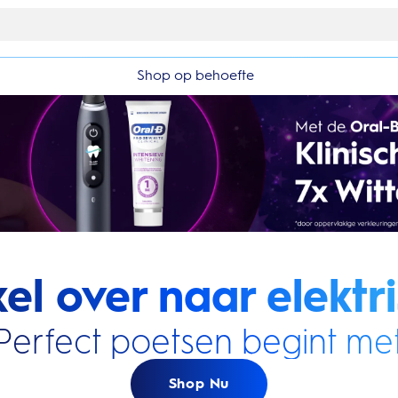
10% korting op je 1e bestelling
Shop op behoefte
el over naar elektri
Perfect poetsen begint met
Shop Nu