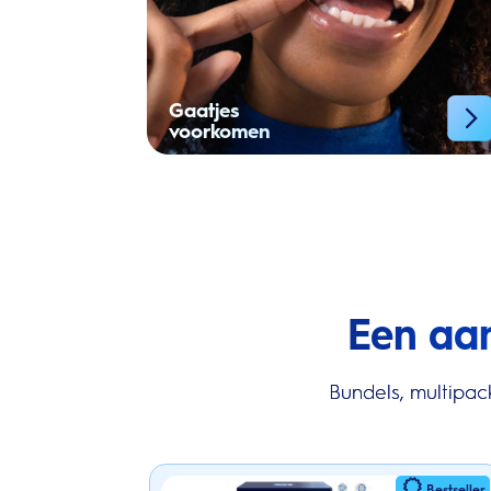
Gaatjes
voorkomen
Een aa
Bundels, multipac
Bestseller