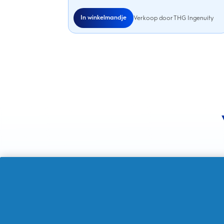
In winkelmandje
Verkoop door THG Ingenuity