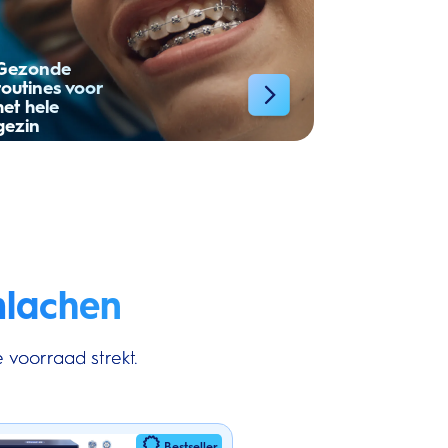
Gezonde
routines voor
het hele
gezin
mlachen
 voorraad strekt.
Bestseller