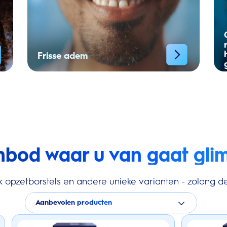
Frisse adem
nbod waar u van gaat gli
k opzetborstels en andere unieke varianten - zolang de
Aanbevolen producten