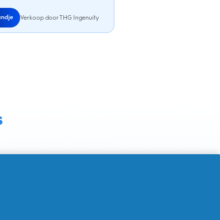
andje
Verkoop door THG Ingenuity
s