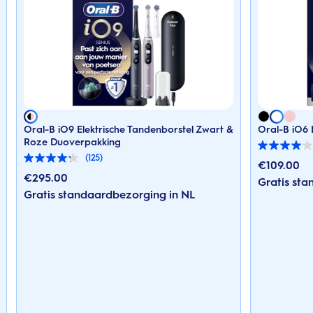
Oral-B iO9 Elektrische Tandenborstel Zwart &
Oral-B iO6 
Roze Duoverpakking
4.0
(125)
van
4.2
€
109.00
de
van
€
295.00
Gratis st
5
de
Gratis standaardbezorging in NL
sterren.
5
221
sterren.
beoordelingen
125
beoordelingen