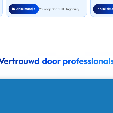
In winkelmandje
In winkelm
Verkoop door THG Ingenuity
Vertrouwd door professional