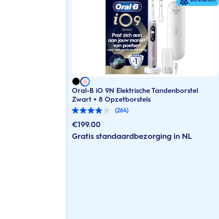
Oral-B iO 9N Elektrische Tandenborstel
Zwart + 8 Opzetborstels
(264)
3.9
van
€
199.00
de
Gratis standaardbezorging in NL
5
sterren.
264
beoordelingen