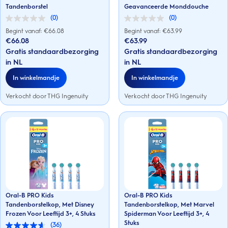
Tandenborstel
Geavanceerde Monddouche
(0)
(0)
0.0
0.0
van
van
Begint vanaf: €
66.08
Begint vanaf: €
63.99
de
de
€66.08
€63.99
5
5
Gratis standaardbezorging
Gratis standaardbezorging
sterren.
sterren.
in NL
in NL
In winkelmandje
In winkelmandje
Verkocht door THG Ingenuity
Verkocht door THG Ingenuity
Oral-B PRO Kids
Oral-B PRO Kids
Tandenborstelkop, Met Disney
Tandenborstelkop, Met Marvel
Frozen Voor Leeftijd 3+, 4 Stuks
Spiderman Voor Leeftijd 3+, 4
Stuks
(36)