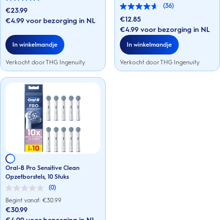
4.6
(36)
van
€23.99
4.6
de
van
€12.85
€4.99 voor bezorging in NL
5
de
€4.99 voor bezorging in NL
sterren.
5
36
sterren.
In winkelmandje
In winkelmandje
beoordelingen
36
beoordelingen
Verkocht door THG Ingenuity
Verkocht door THG Ingenuity
Oral-B Pro Sensitive Clean
Opzetborstels, 10 Stuks
(0)
0.0
van
Begint vanaf: €
30.99
de
€30.99
5