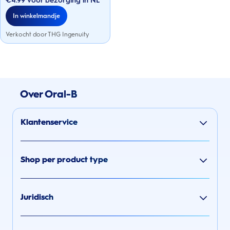
€4.99 voor bezorging in NL
sterren.
In winkelmandje
Verkocht door THG Ingenuity
Over Oral-B
Klantenservice
Shop per product type
Juridisch