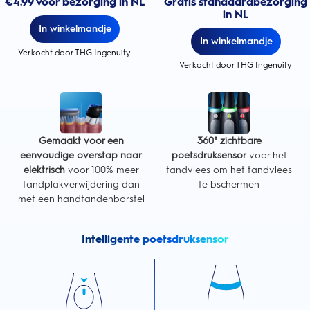
€4.99 voor bezorging in NL
Gratis standaardbezorging
in NL
In winkelmandje
In winkelmandje
Verkocht door THG Ingenuity
Verkocht door THG Ingenuity
Gemaakt voor een
360° zichtbare
eenvoudige overstap naar
poetsdruksensor
voor het
elektrisch
voor 100% meer
tandvlees om het tandvlees
tandplakverwijdering dan
te bschermen
met een handtandenborstel
Intelligente poetsdruksensor