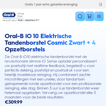
Skip Navigation
Gratis 1 jaar extra garantieverlenging
Oral-B iO 10 Elektrische
this action will scroll you to the reviews section
Tandenborstel Cosmic Zwart + 4
Opzetborstels
De Oral-B iO10 elektrische tandenborstel met de
revolutionaire slimme iO Sense oplader personaliseert
uw poetsstijl met realtime feedback, begeleidt u voor
perfecte dekking, poetstijd en poetsdruk voor een
heerlijk moeiteloze reiniging. Hij combineert zachte
microtrillingen met een unieke, door tandartsen
geïnspireerde ronde opzetborstel voor een professionele
reiniging, elke dag. Binnen 3 uur is je tandenborstel weer
helemaal opgeladen. Vervang uw opzetborstel elke 3
maanden voor de beste resultaten.
€309.99