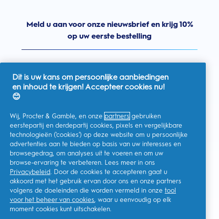
Meld u aan voor onze nieuwsbrief en krijg 10%
op uw eerste bestelling
Dit is uw kans om persoonlijke aanbiedingen
en inhoud te krijgen! Accepteer cookies nu!
Nederland
😊
Wij, Procter & Gamble, en onze
partners
gebruiken
eerstepartij en derdepartij cookies, pixels en vergelijkbare
technologieën ('cookies') op deze website om u persoonlijke
Ik geef toestemming voor het ontvangen van
advertenties aan te bieden op basis van uw interesses en
gepersonaliseerde communicatie met betrekking tot
aanbiedingen, nieuws en andere promotionele initiatieven van
browsegedrag, om analyses uit te voeren en om uw
Oral-B en andere
P&G-merken
via e-mail en online kanalen. Ik
browse-ervaring te verbeteren. Lees meer in ons
kan me op elk moment
afmelden
.
Privacybeleid
. Door de cookies te accepteren gaat u
Procter & Gamble, als verwerkingsverantwoordelijke, zal uw
akkoord met het gebruik ervan door ons en onze partners
persoonlijke gegevens verwerken zodat u zich bij deze site kunt
registreren en de interactie kunt aangaan met de aangeboden
volgens de doeleinden die worden vermeld in onze
tool
diensten en zodat P&G u, afhankelijk van uw toestemming,
voor het beheer van cookies
, waar u eenvoudig op elk
relevante commerciële berichten kan sturen, waaronder
moment cookies kunt uitschakelen.
gepersonaliseerde advertenties in online media. Ontdek hier
meer
.