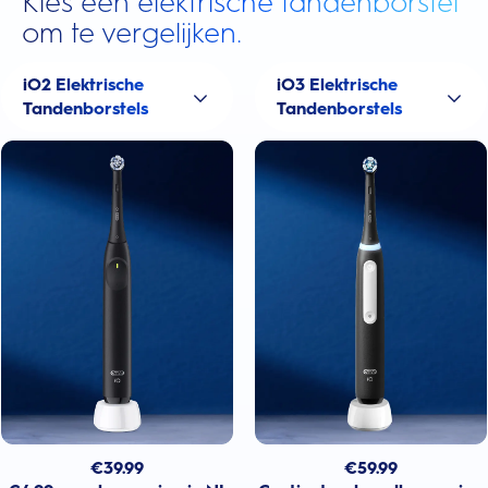
Kies een elektrische tandenborstel
om te vergelijken.
iO2 Elektrische
iO3 Elektrische
Tandenborstels
Tandenborstels
€
39.99
€
59.99