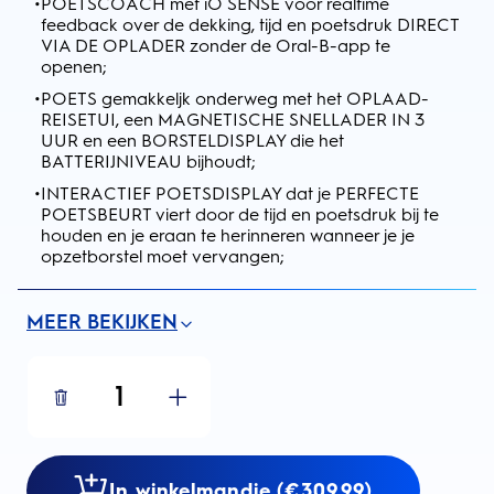
•
POETSCOACH met iO SENSE voor realtime
feedback over de dekking, tijd en poetsdruk DIRECT
VIA DE OPLADER zonder de Oral-B-app te
openen;
•
POETS gemakkeljk onderweg met het OPLAAD-
REISETUI, een MAGNETISCHE SNELLADER IN 3
UUR en een BORSTELDISPLAY die het
BATTERIJNIVEAU bijhoudt;
•
INTERACTIEF POETSDISPLAY dat je PERFECTE
POETSBEURT viert door de tijd en poetsdruk bij te
houden en je eraan te herinneren wanneer je je
opzetborstel moet vervangen;
MEER BEKIJKEN
1
In winkelmandje (€309.99)