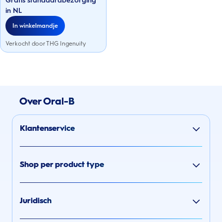
Gratis standaardbezorging
sterren.
in NL
In winkelmandje
Verkocht door THG Ingenuity
Over Oral-B
Klantenservice
Shop per product type
Juridisch