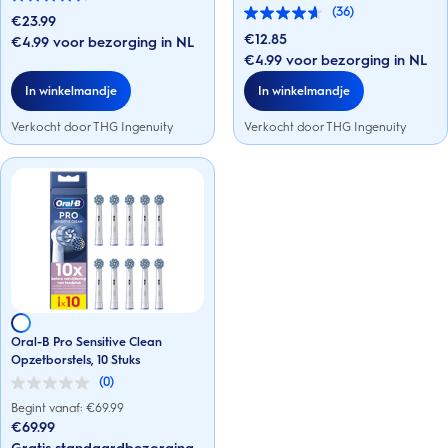
4.6
(36)
van
€23.99
4.6
de
van
€12.85
€4.99 voor bezorging in NL
5
de
€4.99 voor bezorging in NL
sterren.
5
36
sterren.
In winkelmandje
In winkelmandje
beoordelingen
36
beoordelingen
Verkocht door THG Ingenuity
Verkocht door THG Ingenuity
Oral-B Pro Sensitive Clean
Opzetborstels, 10 Stuks
(0)
0.0
van
Begint vanaf: €
69.99
de
€69.99
5