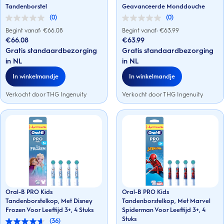
Tandenborstel
Geavanceerde Monddouche
(0)
(0)
0.0
0.0
van
van
Begint vanaf: €
66.08
Begint vanaf: €
63.99
de
de
€66.08
€63.99
5
5
Gratis standaardbezorging
Gratis standaardbezorging
sterren.
sterren.
in NL
in NL
In winkelmandje
In winkelmandje
Verkocht door THG Ingenuity
Verkocht door THG Ingenuity
Oral-B PRO Kids
Oral-B PRO Kids
Tandenborstelkop, Met Disney
Tandenborstelkop, Met Marvel
Frozen Voor Leeftijd 3+, 4 Stuks
Spiderman Voor Leeftijd 3+, 4
Stuks
(36)