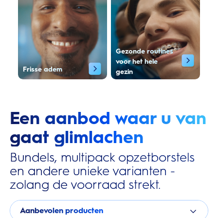
Gezonde routines
voor het hele
Frisse adem
gezin
Een aanbod waar u van
gaat glimlachen
Bundels, multipack opzetborstels
en andere unieke varianten -
zolang de voorraad strekt.
Aanbevolen producten