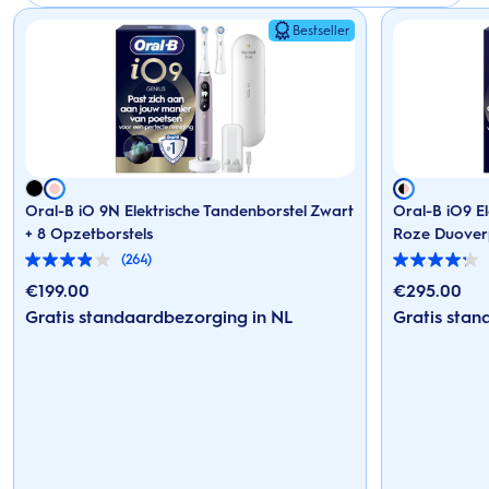
Bestseller
Oral-B iO 9N Elektrische Tandenborstel Zwart
Oral-B iO9 E
+ 8 Opzetborstels
Roze Duover
(264)
3.9
4.2
van
van
€
199.00
€
295.00
de
de
Gratis standaardbezorging in NL
Gratis stan
5
5
sterren.
sterren.
264
125
beoordelingen
beoordelingen