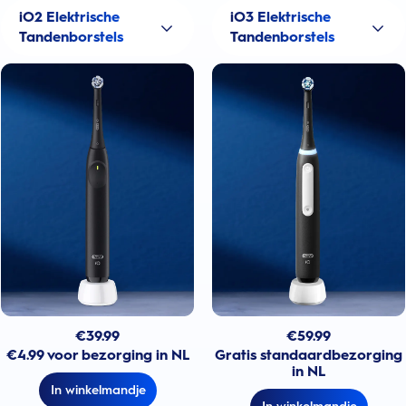
iO2 Elektrische
iO3 Elektrische
Tandenborstels
Tandenborstels
€
39.99
€
59.99
€4.99 voor bezorging in NL
Gratis standaardbezorging
in NL
In winkelmandje