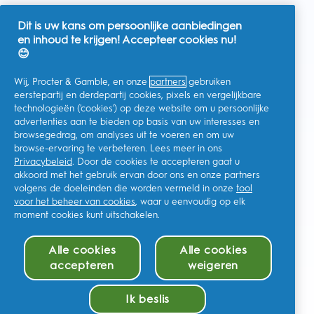
Dit is uw kans om persoonlijke aanbiedingen
en inhoud te krijgen! Accepteer cookies nu!
Nederland
😊
Wij, Procter & Gamble, en onze
partners
gebruiken
eerstepartij en derdepartij cookies, pixels en vergelijkbare
technologieën ('cookies') op deze website om u persoonlijke
Ik geef toestemming voor het ontvangen van
advertenties aan te bieden op basis van uw interesses en
gepersonaliseerde communicatie met betrekking tot
aanbiedingen, nieuws en andere promotionele initiatieven van
browsegedrag, om analyses uit te voeren en om uw
Oral-B en andere
P&G-merken
via e-mail en online kanalen. Ik
browse-ervaring te verbeteren. Lees meer in ons
kan me op elk moment
afmelden
.
Privacybeleid
. Door de cookies te accepteren gaat u
Procter & Gamble, als verwerkingsverantwoordelijke, zal uw
akkoord met het gebruik ervan door ons en onze partners
persoonlijke gegevens verwerken zodat u zich bij deze site kunt
registreren en de interactie kunt aangaan met de aangeboden
volgens de doeleinden die worden vermeld in onze
tool
diensten en zodat P&G u, afhankelijk van uw toestemming,
voor het beheer van cookies
, waar u eenvoudig op elk
relevante commerciële berichten kan sturen, waaronder
moment cookies kunt uitschakelen.
gepersonaliseerde advertenties in online media. Ontdek hier
meer
.
Voor meer informatie over de verwerking van uw gegevens en
Alle cookies
Alle cookies
uw privacy rechten, kunt u
hier
kijken of ons volledige
Privacybeleid
raadplegen.
accepteren
weigeren
U bent minstens 18 jaar oud en gaat akkoord met onze
algemene
voorwaarden
.
Ik beslis