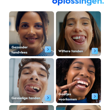
oplossingen.
Gezonder
Wittere tanden
tandvlees
Gaatjes
Gevoelige tanden
voorkomen