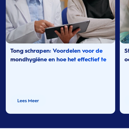
Tong schrapen: Voordelen voor de
S
mondhygiëne en hoe het effectief te
o
doen
Lees Meer