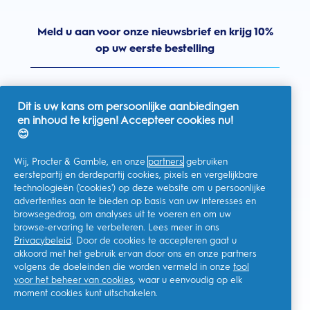
Meld u aan voor onze nieuwsbrief en krijg 10%
op uw eerste bestelling
Dit is uw kans om persoonlijke aanbiedingen
en inhoud te krijgen! Accepteer cookies nu!
Nederland
😊
Wij, Procter & Gamble, en onze
partners
gebruiken
eerstepartij en derdepartij cookies, pixels en vergelijkbare
technologieën ('cookies') op deze website om u persoonlijke
Ik geef toestemming voor het ontvangen van
advertenties aan te bieden op basis van uw interesses en
gepersonaliseerde communicatie met betrekking tot
aanbiedingen, nieuws en andere promotionele initiatieven van
browsegedrag, om analyses uit te voeren en om uw
Oral-B en andere
P&G-merken
via e-mail en online kanalen. Ik
browse-ervaring te verbeteren. Lees meer in ons
kan me op elk moment
afmelden
.
Privacybeleid
. Door de cookies te accepteren gaat u
Procter & Gamble, als verwerkingsverantwoordelijke, zal uw
akkoord met het gebruik ervan door ons en onze partners
persoonlijke gegevens verwerken zodat u zich bij deze site kunt
registreren en de interactie kunt aangaan met de aangeboden
volgens de doeleinden die worden vermeld in onze
tool
diensten en zodat P&G u, afhankelijk van uw toestemming,
voor het beheer van cookies
, waar u eenvoudig op elk
relevante commerciële berichten kan sturen, waaronder
gepersonaliseerde advertenties in online media. Ontdek hier
moment cookies kunt uitschakelen.
meer
.