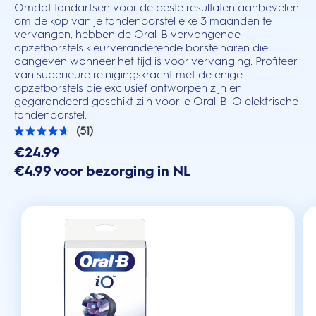
Omdat tandartsen voor de beste resultaten aanbevelen
om de kop van je tandenborstel elke 3 maanden te
vervangen, hebben de Oral-B vervangende
opzetborstels kleurveranderende borstelharen die
aangeven wanneer het tijd is voor vervanging. Profiteer
van superieure reinigingskracht met de enige
opzetborstels die exclusief ontworpen zijn en
gegarandeerd geschikt zijn voor je Oral-B iO elektrische
tandenborstel.
(51)
4.6
van
€24.99
de
€4.99 voor bezorging in NL
5
sterren.
51
beoordelingen