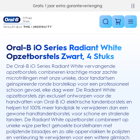
Skip Navigation
 extra garantieverlenging
10% korting op je 1e bestelling
Oral-B iO Series Radiant White
this action will scroll you to the reviews section
Opzetborstels Zwart, 4 Stuks
De Oral-B iO Series Radiant White vervangende
opzetborstels combineren krachtige maar zachte
microtrillingen met onze unieke, door tandartsen
geïnspireerde ronde borstelkop voor een professioneel
schoon gevoel, elke dag weer. De Radiant White
opzetborstels zijn exclusief ontworpen voor de
handvatten van Oral-B iO elektrische tandenborstels en
helpen tot 100% meer tandplak te verwijderen dan een
gewone handtandenborstel, voor schone en stralende
tanden. De Radiant White opzetborstel combineert op
unieke wijze perfect gehoekte borstelharen met
polijstende blaadjes en zo alle oppervlakken te polijsten
en verkleuring te verwijderen voor een wittere glimlach.