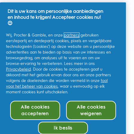
Dit is uw kans om persoonlijke aanbiedingen
en inhoud te krijgen! Accepteer cookies nu!
Nederland
😊
Wij, Procter & Gamble, en onze
partners
gebruiken
eerstepartij en derdepartij cookies, pixels en vergelijkbare
technologieën ('cookies') op deze website om u persoonlijke
Ik geef toestemming voor het ontvangen van
advertenties aan te bieden op basis van uw interesses en
gepersonaliseerde communicatie met betrekking tot
aanbiedingen, nieuws en andere promotionele initiatieven van
browsegedrag, om analyses uit te voeren en om uw
Oral-B en andere
P&G-merken
via e-mail en online kanalen. Ik
browse-ervaring te verbeteren. Lees meer in ons
kan me op elk moment
afmelden
.
Privacybeleid
. Door de cookies te accepteren gaat u
Procter & Gamble, als verwerkingsverantwoordelijke, zal uw
akkoord met het gebruik ervan door ons en onze partners
persoonlijke gegevens verwerken zodat u zich bij deze site kunt
registreren en de interactie kunt aangaan met de aangeboden
volgens de doeleinden die worden vermeld in onze
tool
diensten en zodat P&G u, afhankelijk van uw toestemming,
voor het beheer van cookies
, waar u eenvoudig op elk
relevante commerciële berichten kan sturen, waaronder
moment cookies kunt uitschakelen.
gepersonaliseerde advertenties in online media. Ontdek hier
meer
.
Voor meer informatie over de verwerking van uw gegevens en
Alle cookies
Alle cookies
uw privacy rechten, kunt u
hier
kijken of ons volledige
Privacybeleid
raadplegen.
accepteren
weigeren
U bent minstens 18 jaar oud en gaat akkoord met onze
algemene
In winkelmandje (€2.89)
voorwaarden
.
Ik beslis