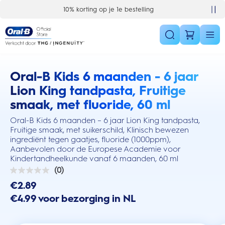
Skip Navigation
10% korting op je 1e bestelling
Oral-B Kids 6 maanden - 6 jaar
this action will scroll you to the reviews section
Lion King tandpasta, Fruitige
smaak, met fluoride, 60 ml
Oral-B Kids 6 maanden – 6 jaar Lion King tandpasta,
Fruitige smaak, met suikerschild, Klinisch bewezen
ingrediënt tegen gaatjes, fluoride (1000ppm),
Aanbevolen door de Europese Academie voor
Kindertandheelkunde vanaf 6 maanden, 60 ml
(0)
0.0
van
€2.89
de
€4.99 voor bezorging in NL
5
sterren.