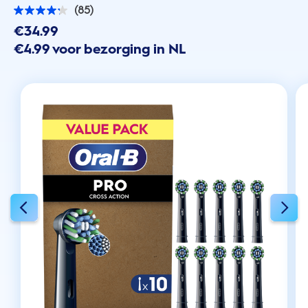
(85)
4.2
van
€34.99
de
€4.99 voor bezorging in NL
5
sterren.
85
beoordelingen