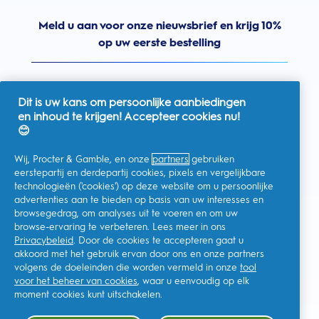
Meld u aan voor onze nieuwsbrief en krijg 10%
op uw eerste bestelling
Dit is uw kans om persoonlijke aanbiedingen
en inhoud te krijgen! Accepteer cookies nu!
Nederland
😊
Wij, Procter & Gamble, en onze
partners
gebruiken
eerstepartij en derdepartij cookies, pixels en vergelijkbare
technologieën ('cookies') op deze website om u persoonlijke
Ik geef toestemming voor het ontvangen van
advertenties aan te bieden op basis van uw interesses en
gepersonaliseerde communicatie met betrekking tot
aanbiedingen, nieuws en andere promotionele initiatieven van
browsegedrag, om analyses uit te voeren en om uw
Oral-B en andere
P&G-merken
via e-mail en online kanalen. Ik
browse-ervaring te verbeteren. Lees meer in ons
kan me op elk moment
afmelden
.
Privacybeleid
. Door de cookies te accepteren gaat u
Procter & Gamble, als verwerkingsverantwoordelijke, zal uw
akkoord met het gebruik ervan door ons en onze partners
persoonlijke gegevens verwerken zodat u zich bij deze site kunt
registreren en de interactie kunt aangaan met de aangeboden
volgens de doeleinden die worden vermeld in onze
tool
diensten en zodat P&G u, afhankelijk van uw toestemming,
voor het beheer van cookies
, waar u eenvoudig op elk
relevante commerciële berichten kan sturen, waaronder
gepersonaliseerde advertenties in online media. Ontdek hier
moment cookies kunt uitschakelen.
meer
.