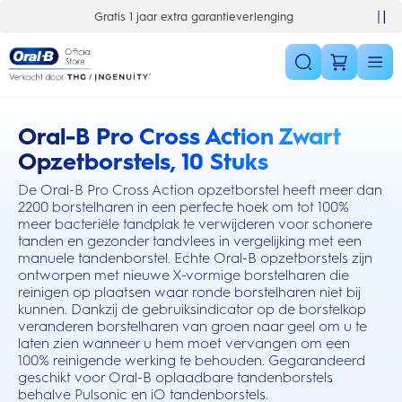
Skip Navigation
Gratis 1 jaar extra garantieverlenging
Oral-B Pro Cross Action Zwart
this action will scroll you to the reviews section
Opzetborstels, 10 Stuks
De Oral-B Pro Cross Action opzetborstel heeft meer dan
2200 borstelharen in een perfecte hoek om tot 100%
meer bacteriële tandplak te verwijderen voor schonere
tanden en gezonder tandvlees in vergelijking met een
manuele tandenborstel. Echte Oral-B opzetborstels zijn
ontworpen met nieuwe X-vormige borstelharen die
reinigen op plaatsen waar ronde borstelharen niet bij
kunnen. Dankzij de gebruiksindicator op de borstelkop
veranderen borstelharen van groen naar geel om u te
laten zien wanneer u hem moet vervangen om een
100% reinigende werking te behouden. Gegarandeerd
geschikt voor Oral-B oplaadbare tandenborstels
behalve Pulsonic en iO tandenborstels.