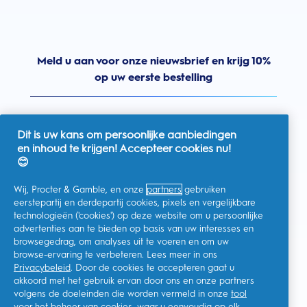
Meld u aan voor onze nieuwsbrief en krijg 10%
op uw eerste bestelling
Dit is uw kans om persoonlijke aanbiedingen
en inhoud te krijgen! Accepteer cookies nu!
Nederland
😊
Wij, Procter & Gamble, en onze
partners
gebruiken
eerstepartij en derdepartij cookies, pixels en vergelijkbare
technologieën ('cookies') op deze website om u persoonlijke
Ik geef toestemming voor het ontvangen van
advertenties aan te bieden op basis van uw interesses en
gepersonaliseerde communicatie met betrekking tot
aanbiedingen, nieuws en andere promotionele initiatieven van
browsegedrag, om analyses uit te voeren en om uw
Oral-B en andere
P&G-merken
via e-mail en online kanalen. Ik
browse-ervaring te verbeteren. Lees meer in ons
kan me op elk moment
afmelden
.
Privacybeleid
. Door de cookies te accepteren gaat u
Procter & Gamble, als verwerkingsverantwoordelijke, zal uw
akkoord met het gebruik ervan door ons en onze partners
persoonlijke gegevens verwerken zodat u zich bij deze site kunt
registreren en de interactie kunt aangaan met de aangeboden
volgens de doeleinden die worden vermeld in onze
tool
diensten en zodat P&G u, afhankelijk van uw toestemming,
voor het beheer van cookies
, waar u eenvoudig op elk