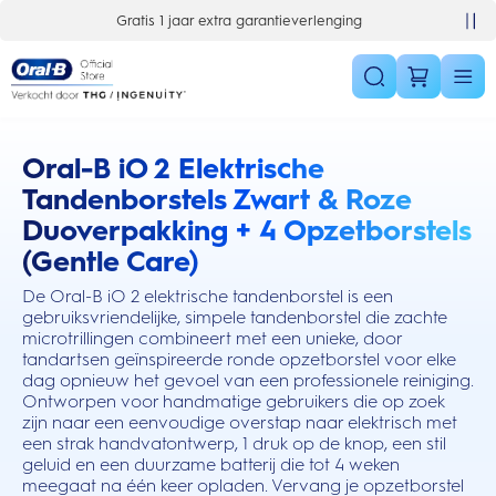
Skip Navigation
Gratis 1 jaar extra garantieverlenging
Oral-B iO 2 Elektrische
this action will scroll you to the reviews section
Tandenborstels Zwart & Roze
Duoverpakking + 4 Opzetborstels
(Gentle Care)
De Oral-B iO 2 elektrische tandenborstel is een
gebruiksvriendelijke, simpele tandenborstel die zachte
microtrillingen combineert met een unieke, door
tandartsen geïnspireerde ronde opzetborstel voor elke
dag opnieuw het gevoel van een professionele reiniging.
Ontworpen voor handmatige gebruikers die op zoek
zijn naar een eenvoudige overstap naar elektrisch met
een strak handvatontwerp, 1 druk op de knop, een stil
geluid en een duurzame batterij die tot 4 weken
meegaat na één keer opladen. Vervang je opzetborstel