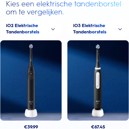
Kies een elektrische tandenborstel
om te vergelijken.
iO2 Elektrische
iO3 Elektrische
Tandenborstels
Tandenborstels
€
39.99
€
67.45