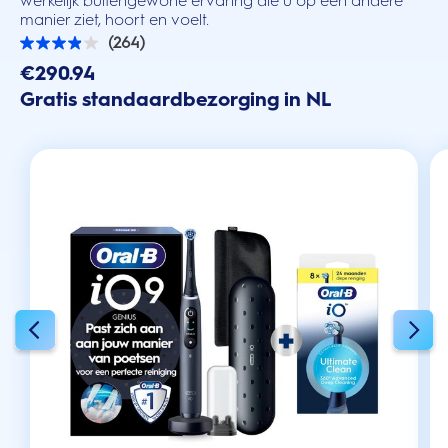
werkelijk buitengewone ervaring die u op een andere
manier ziet, hoort en voelt.
(264)
3.9
van
€290.94
de
Gratis standaardbezorging in NL
5
sterren.
264
beoordelingen