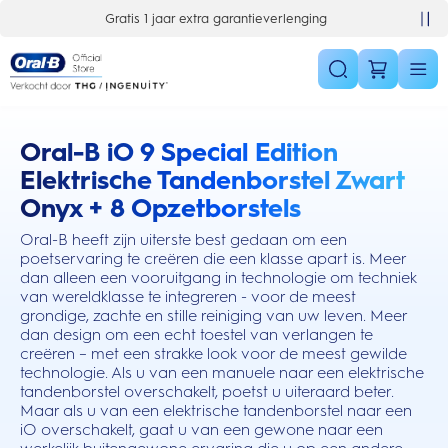
Skip Navigation
Gratis 1 jaar extra garantieverlenging
10% korting op je 1e bestelling
Oral-B iO 9 Special Edition
this action will scroll you to the reviews section
Elektrische Tandenborstel Zwart
Onyx + 8 Opzetborstels
Oral-B heeft zijn uiterste best gedaan om een
poetservaring te creëren die een klasse apart is. Meer
dan alleen een vooruitgang in technologie om techniek
van wereldklasse te integreren - voor de meest
grondige, zachte en stille reiniging van uw leven. Meer
dan design om een echt toestel van verlangen te
creëren – met een strakke look voor de meest gewilde
technologie. Als u van een manuele naar een elektrische
tandenborstel overschakelt, poetst u uiteraard beter.
Maar als u van een elektrische tandenborstel naar een
iO overschakelt, gaat u van een gewone naar een