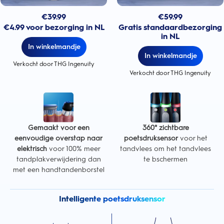
€
39.99
€
59.99
€4.99 voor bezorging in NL
Gratis standaardbezorging
in NL
In winkelmandje
In winkelmandje
Verkocht door THG Ingenuity
Verkocht door THG Ingenuity
Gemaakt voor een
360° zichtbare
eenvoudige overstap naar
poetsdruksensor
voor het
elektrisch
voor 100% meer
tandvlees om het tandvlees
tandplakverwijdering dan
te bschermen
met een handtandenborstel
Intelligente poetsdruksensor