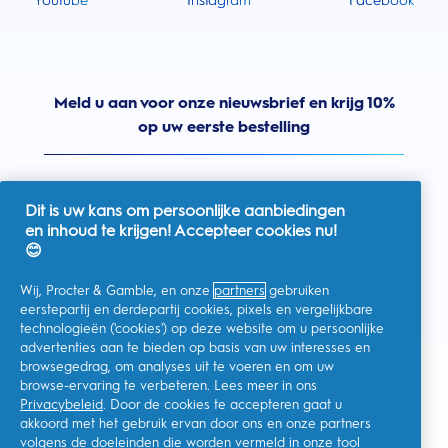
Youtube
Instagram
Facebook
Meld u aan voor onze nieuwsbrief en krijg 10%
op uw eerste bestelling
Dit is uw kans om persoonlijke aanbiedingen
en inhoud te krijgen! Accepteer cookies nu!
Nederland
😊
Wij, Procter & Gamble, en onze
partners
gebruiken
eerstepartij en derdepartij cookies, pixels en vergelijkbare
technologieën ('cookies') op deze website om u persoonlijke
Ik geef toestemming voor het ontvangen van
advertenties aan te bieden op basis van uw interesses en
gepersonaliseerde communicatie met betrekking tot
aanbiedingen, nieuws en andere promotionele initiatieven van
browsegedrag, om analyses uit te voeren en om uw
Oral-B en andere
P&G-merken
via e-mail en online kanalen. Ik
browse-ervaring te verbeteren. Lees meer in ons
kan me op elk moment
afmelden
.
Privacybeleid
. Door de cookies te accepteren gaat u
Procter & Gamble, als verwerkingsverantwoordelijke, zal uw
akkoord met het gebruik ervan door ons en onze partners
persoonlijke gegevens verwerken zodat u zich bij deze site kunt
registreren en de interactie kunt aangaan met de aangeboden
volgens de doeleinden die worden vermeld in onze
tool