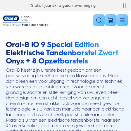
Skip Navigation
Gratis 1 jaar extra garantieverlenging
10% korting op je 1e bestelling
Oral-B iO 9 Special Edition
this action will scroll you to the reviews section
Elektrische Tandenborstel Zwart
Onyx + 8 Opzetborstels
Oral-B heeft zijn uiterste best gedaan om een
poetservaring te creëren die een klasse apart is. Meer
dan alleen een vooruitgang in technologie om techniek
van wereldklasse te integreren - voor de meest
grondige, zachte en stille reiniging van uw leven. Meer
dan design om een echt toestel van verlangen te
creëren – met een strakke look voor de meest gewilde
technologie. Als u van een manuele naar een elektrische
tandenborstel overschakelt, poetst u uiteraard beter.
Maar als u van een elektrische tandenborstel naar een
iO overschakelt, gaat u van een gewone naar een