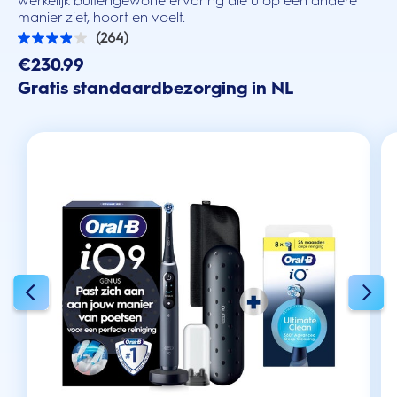
werkelijk buitengewone ervaring die u op een andere
manier ziet, hoort en voelt.
(264)
3.9
van
€230.99
de
Gratis standaardbezorging in NL
5
sterren.
264
beoordelingen