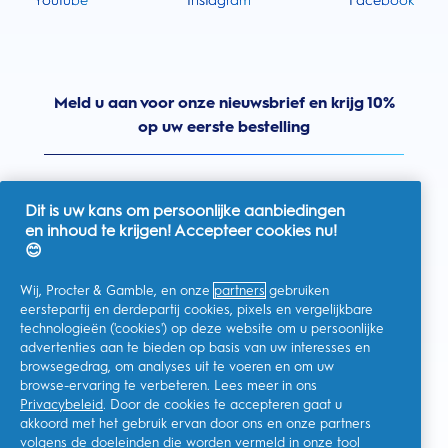
Youtube
Instagram
Facebook
Meld u aan voor onze nieuwsbrief en krijg 10%
op uw eerste bestelling
Dit is uw kans om persoonlijke aanbiedingen
en inhoud te krijgen! Accepteer cookies nu!
Nederland
😊
Wij, Procter & Gamble, en onze
partners
gebruiken
eerstepartij en derdepartij cookies, pixels en vergelijkbare
technologieën ('cookies') op deze website om u persoonlijke
Ik geef toestemming voor het ontvangen van
advertenties aan te bieden op basis van uw interesses en
gepersonaliseerde communicatie met betrekking tot
aanbiedingen, nieuws en andere promotionele initiatieven van
browsegedrag, om analyses uit te voeren en om uw
Oral-B en andere
P&G-merken
via e-mail en online kanalen. Ik
browse-ervaring te verbeteren. Lees meer in ons
kan me op elk moment
afmelden
.
Privacybeleid
. Door de cookies te accepteren gaat u
Procter & Gamble, als verwerkingsverantwoordelijke, zal uw
akkoord met het gebruik ervan door ons en onze partners
persoonlijke gegevens verwerken zodat u zich bij deze site kunt
registreren en de interactie kunt aangaan met de aangeboden
volgens de doeleinden die worden vermeld in onze
tool