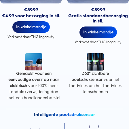
€
39.99
€
59.99
€4.99 voor bezorging in NL
Gratis standaardbezorging
in NL
In winkelmandje
In winkelmandje
Verkocht door THG Ingenuity
Verkocht door THG Ingenuity
Gemaakt voor een
360° zichtbare
eenvoudige overstap naar
poetsdruksensor
voor het
elektrisch
voor 100% meer
tandvlees om het tandvlees
tandplakverwijdering dan
te bschermen
met een handtandenborstel
Intelligente poetsdruksensor