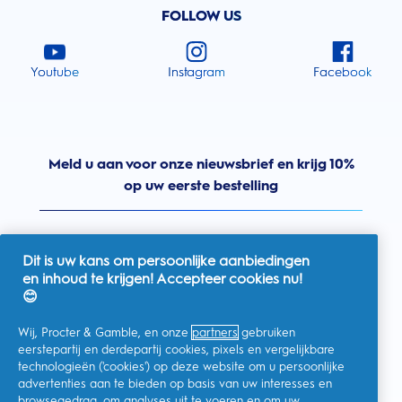
FOLLOW US
Youtube
Instagram
Facebook
Meld u aan voor onze nieuwsbrief en krijg 10%
op uw eerste bestelling
Dit is uw kans om persoonlijke aanbiedingen
en inhoud te krijgen! Accepteer cookies nu!
Nederland
😊
Wij, Procter & Gamble, en onze
partners
gebruiken
eerstepartij en derdepartij cookies, pixels en vergelijkbare
technologieën ('cookies') op deze website om u persoonlijke
Ik geef toestemming voor het ontvangen van
advertenties aan te bieden op basis van uw interesses en
gepersonaliseerde communicatie met betrekking tot
aanbiedingen, nieuws en andere promotionele initiatieven van
browsegedrag, om analyses uit te voeren en om uw