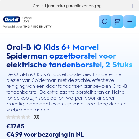
Skip Navigation
Gratis 1 jaar extra garantieverlenging
Oral-B iO Kids 6+ Marvel
this action will scroll you to the reviews section
Spiderman opzetborstel voor
elektrische tandenborstel, 2 Stuks
De Oral-B iO Kids 6+ opzetborstel biedt kinderen het
plezier van Spiderman met de zachte, effectieve
reiniging van een door tandartsen aanbevolen Oral-B
tandenborstel. De extra zachte borstelharen en kleine
ronde kop zijn speciaal ontworpen voor kinderen,
krachtig tegen gaatjes en zijn zacht voor tandvlees en
wiebelende tanden.
(0)
0.0
van
€17.85
de
€4.99 voor bezorging in NL
5
sterren.