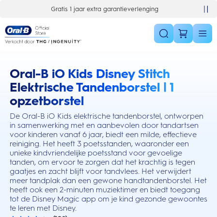
Skip Navigation
Gratis 1 jaar extra garantieverlenging
Oral-B iO Kids Disney Stitch
this action will scroll you to the reviews section
Elektrische Tandenborstel | 1
opzetborstel
De Oral-B iO Kids elektrische tandenborstel, ontworpen
in samenwerking met en aanbevolen door tandartsen
voor kinderen vanaf 6 jaar, biedt een milde, effectieve
reiniging. Het heeft 3 poetsstanden, waaronder een
unieke kindvriendelijke poetsstand voor gevoelige
tanden, om ervoor te zorgen dat het krachtig is tegen
gaatjes en zacht blijft voor tandvlees. Het verwijdert
meer tandplak dan een gewone handtandenborstel. Het
heeft ook een 2-minuten muziektimer en biedt toegang
tot de Disney Magic app om je kind gezonde gewoontes
te leren met Disney.