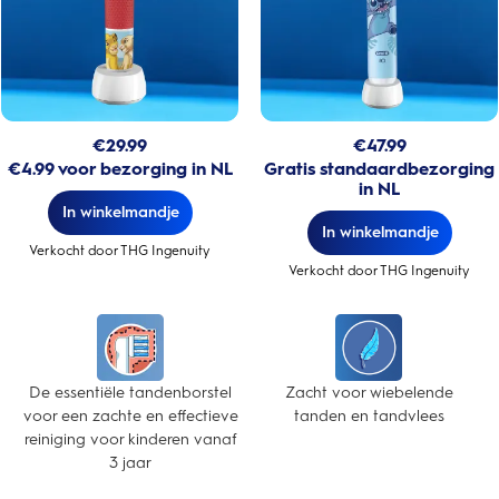
€
29.99
€
47.99
€4.99 voor bezorging in NL
Gratis standaardbezorging
in NL
In winkelmandje
In winkelmandje
Verkocht door THG Ingenuity
Verkocht door THG Ingenuity
De essentiële tandenborstel
Zacht voor wiebelende
voor een zachte en effectieve
tanden en tandvlees
reiniging voor kinderen vanaf
3 jaar