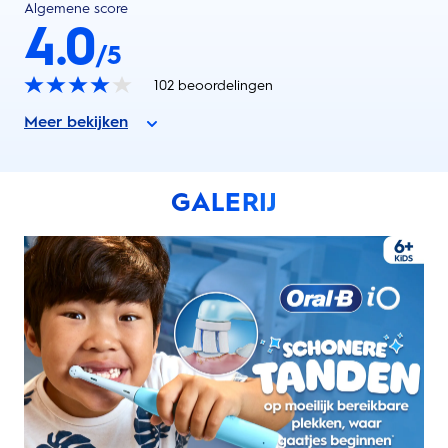
Algemene score
4.0
/5
102
beoordelingen
Meer bekijken
GALERIJ