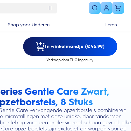
Shop voor kinderen
Leren
In winkelmandje (€46.99)
Verkoop door THG Ingenuity
eries Gentle Care Zwart,
s section
pzetborstels, 8 Stuks
 Gentle Care vervangende opzetborstels combineren
e microtrillingen met onze unieke, door tandartsen
borstelkop voor een professioneel schoon gevoel, elke
Care opzetborstels zijn exclusief ontworpen voor de