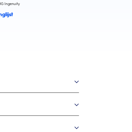
G Ingenuity
glijst