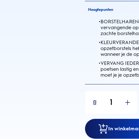
Hoogtepunten
•
BORSTELHAREN M
vervangende opz
zachte borstelha
•
KLEURVERANDER
opzetborstels h
wanneer je de op
•
VERVANG IEDERE
poetsen lastig en
moet je je opzet
1
In winkelma