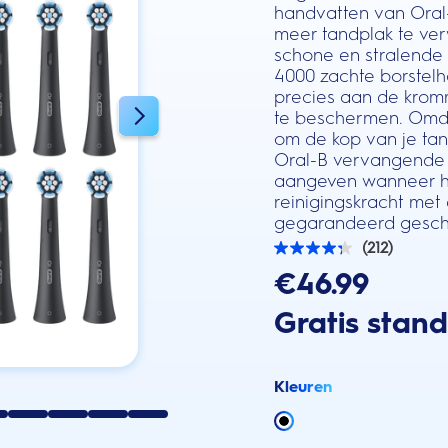
handvatten van Oral-
meer tandplak te ve
schone en stralende
4000 zachte borstel
precies aan de krom
te beschermen. Omda
om de kop van je ta
Oral-B vervangende 
aangeven wanneer het
reinigingskracht met
gegarandeerd geschik
(212)
4.3
van
€46.99
de
5
Gratis stan
sterren.
212
beoordelingen
Kleuren