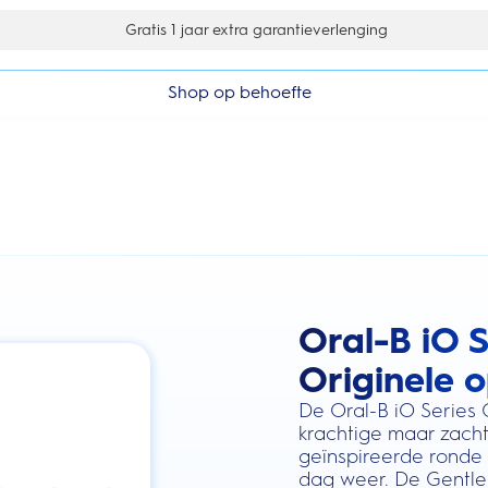
Gratis 1 jaar extra garantieverlenging
10% korting op je 1e bestelling
Shop op behoefte
Oral-B iO S
this action will scroll you to the review
Originele o
De Oral-B iO Series
krachtige maar zacht
geïnspireerde ronde 
dag weer. De Gentle 