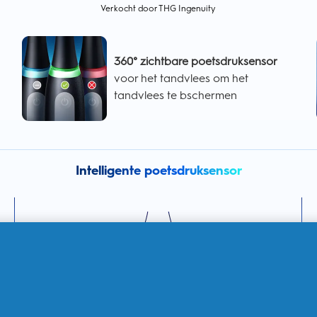
Verkocht door THG Ingenuity
360° zichtbare poetsdruksensor
voor het tandvlees om het
tandvlees te bschermen
Intelligente poetsdruksensor
360° Zichtbare poetsdruksensor
geeft aan of u te hard, te zacht of precies goed poetst