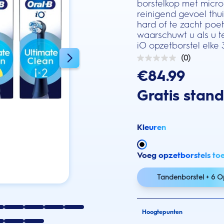
borstelkop met micro
reinigend gevoel thui
hard of te zacht po
waarschuwt u als u t
iO opzetborstel elke
(0)
0.0
van
€84.99
de
5
Gratis stan
sterren.
Kleuren
Voeg opzetborstels to
Tandenborstel + 6 O
Hoogtepunten