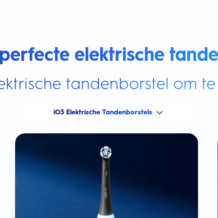
perfecte elektrische tande
ektrische tandenborstel om te 
iO3 Elektrische Tandenborstels