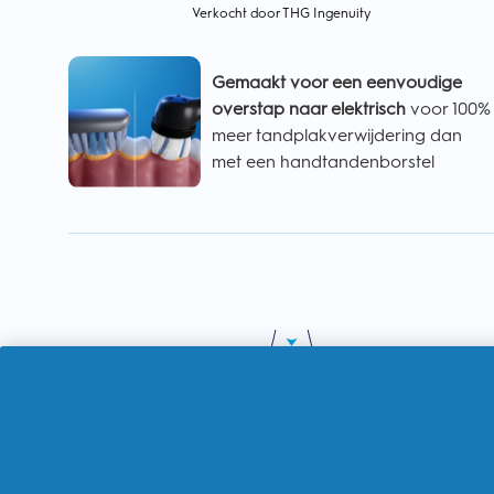
Verkocht door THG Ingenuity
Gemaakt voor een eenvoudige
overstap naar elektrisch
voor 100%
meer tandplakverwijdering dan
met een handtandenborstel
Automatische poetsdruksensor
om te voorkomen dat u te hard poetst