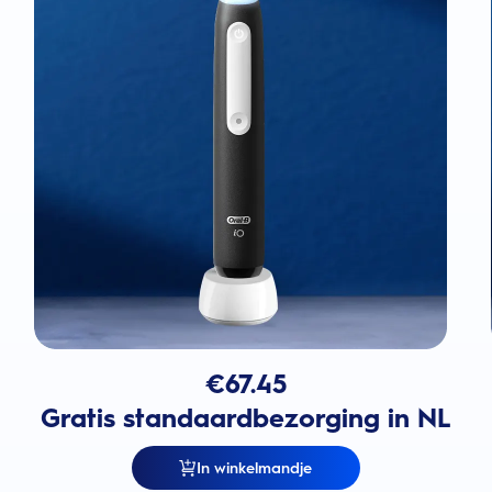
€
67.45
Gratis standaardbezorging in NL
In winkelmandje