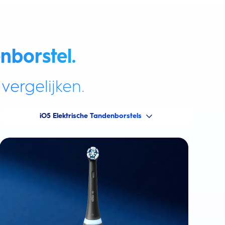
nborstel.
vergelijken.
iO5 Elektrische Tandenborstels