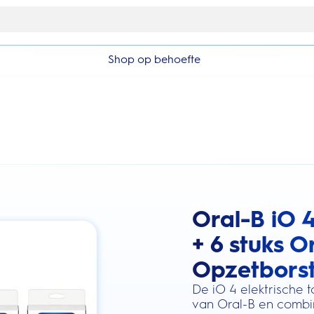
Gratis 1 jaar extra garantieverlenging
Shop op behoefte
Oral-B iO 
this action will scroll you to the review
+ 6 stuks O
Opzetborst
De iO 4 elektrische 
van Oral-B en combi