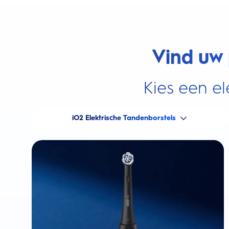
Vind uw 
Kies een el
iO2 Elektrische Tandenborstels