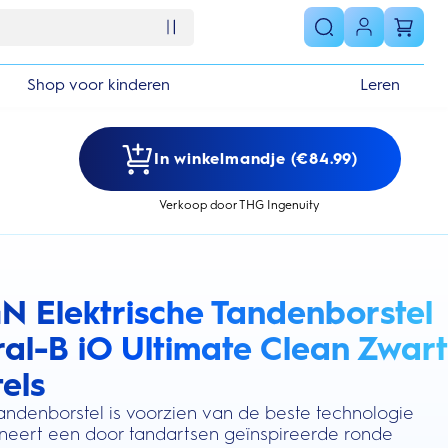
Shop voor kinderen
Leren
In winkelmandje (€84.99)
Verkoop door THG Ingenuity
4N Elektrische Tandenborstel
s section
ral-B iO Ultimate Clean Zwart
els
tandenborstel is voorzien van de beste technologie
neert een door tandartsen geïnspireerde ronde