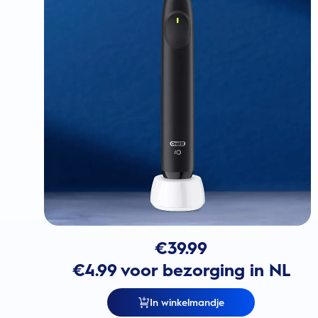
€
39.99
€4.99 voor bezorging in NL
In winkelmandje