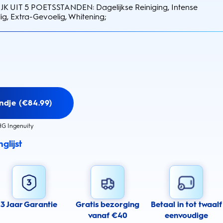
K UIT 5 POETSSTANDEN: Dagelijkse Reiniging, Intense
ig, Extra-Gevoelig, Whitening;
ndje (€84.99)
G Ingenuity
glijst
3 Jaar Garantie
Gratis bezorging
Betaal in tot twaalf
vanaf €40
eenvoudige