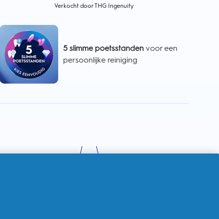
Verkocht door THG Ingenuity
5 slimme poetsstanden
voor een
persoonlijke reiniging
360° Zichtbare poetsdruksensor
geeft aan of u te hard, te zacht of precies goed poetst