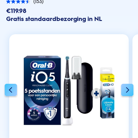
(153)
4.5
van
€119.98
de
Gratis standaardbezorging in NL
5
sterren.
153
beoordelingen