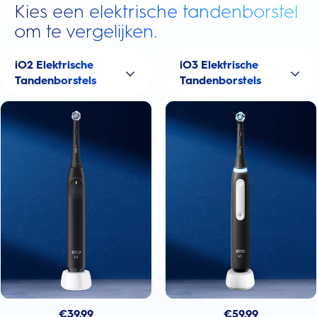
Kies een elektrische tandenborstel
om te vergelijken.
iO2 Elektrische
iO3 Elektrische
Tandenborstels
Tandenborstels
€
39.99
€
59.99