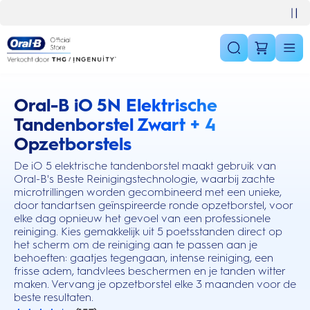
Skip Navigation
10% korting op je 1e bestelling
Oral-B iO 5N Elektrische
this action will scroll you to the reviews section
Tandenborstel Zwart + 4
Opzetborstels
De iO 5 elektrische tandenborstel maakt gebruik van
Oral-B's Beste Reinigingstechnologie, waarbij zachte
microtrillingen worden gecombineerd met een unieke,
door tandartsen geïnspireerde ronde opzetborstel, voor
elke dag opnieuw het gevoel van een professionele
reiniging. Kies gemakkelijk uit 5 poetsstanden direct op
het scherm om de reiniging aan te passen aan je
behoeften: gaatjes tegengaan, intense reiniging, een
frisse adem, tandvlees beschermen en je tanden witter
maken. Vervang je opzetborstel elke 3 maanden voor de
beste resultaten.