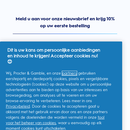
Meld u aan voor onze nieuwsbrief en krijg 10%
op uw eerste bestelling
Dit is uw kans om persoonlijke aanbiedingen
en inhoud te krijgen! Accepteer cookies nu!
Nederland
😊
Wij, Procter & Gamble, en onze
partners
gebruiken
eerstepartij en derdepartij cookies, pixels en vergelijkbare
technologieën ('cookies') op deze website om u persoonlijke
Ik geef toestemming voor het ontvangen van
advertenties aan te bieden op basis van uw interesses en
gepersonaliseerde communicatie met betrekking tot
aanbiedingen, nieuws en andere promotionele initiatieven van
browsegedrag, om analyses uit te voeren en om uw
Oral-B en andere
P&G-merken
via e-mail en online kanalen. Ik
browse-ervaring te verbeteren. Lees meer in ons
kan me op elk moment
afmelden
.
Privacybeleid
. Door de cookies te accepteren gaat u
Procter & Gamble, als verwerkingsverantwoordelijke, zal uw
akkoord met het gebruik ervan door ons en onze partners
persoonlijke gegevens verwerken zodat u zich bij deze site kunt
registreren en de interactie kunt aangaan met de aangeboden
volgens de doeleinden die worden vermeld in onze
tool
diensten en zodat P&G u, afhankelijk van uw toestemming,
voor het beheer van cookies
, waar u eenvoudig op elk
relevante commerciële berichten kan sturen, waaronder
moment cookies kunt uitschakelen.
gepersonaliseerde advertenties in online media. Ontdek hier