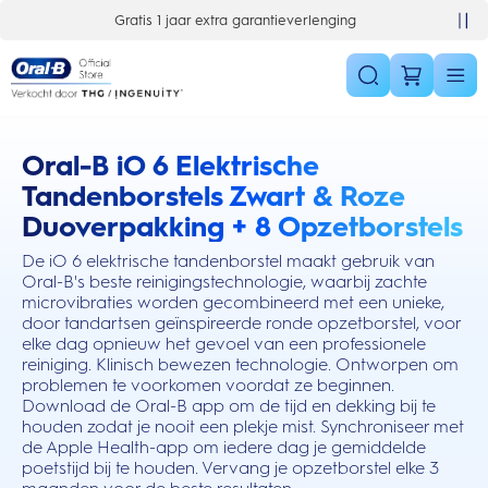
Skip Navigation
Gratis 1 jaar extra garantieverlenging
Oral-B iO 6 Elektrische
this action will scroll you to the reviews section
Tandenborstels Zwart & Roze
Duoverpakking + 8 Opzetborstels
De iO 6 elektrische tandenborstel maakt gebruik van
Oral-B's beste reinigingstechnologie, waarbij zachte
microvibraties worden gecombineerd met een unieke,
door tandartsen geïnspireerde ronde opzetborstel, voor
elke dag opnieuw het gevoel van een professionele
reiniging. Klinisch bewezen technologie. Ontworpen om
problemen te voorkomen voordat ze beginnen.
Download de Oral-B app om de tijd en dekking bij te
houden zodat je nooit een plekje mist. Synchroniseer met
de Apple Health-app om iedere dag je gemiddelde
poetstijd bij te houden. Vervang je opzetborstel elke 3