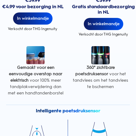
€
39.99
€
59.99
€4.99 voor bezorging in NL
Gratis standaardbezorging
in NL
In winkelmandje
In winkelmandje
Verkocht door THG Ingenuity
Verkocht door THG Ingenuity
Gemaakt voor een
360° zichtbare
eenvoudige overstap naar
poetsdruksensor
voor het
elektrisch
voor 100% meer
tandvlees om het tandvlees
tandplakverwijdering dan
te bschermen
met een handtandenborstel
Intelligente poetsdruksensor