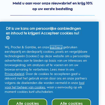
Meld u aan voor onze nieuwsbrief en krijg 10%
op uw eerste bestelling
Dit is uw kans om persoonlijke aanbiedingen
en inhoud te krijgen! Accepteer cookies nu!
Nederland
😊
Wij, Procter & Gamble, en onze
partners
gebruiken
eerstepartij en derdepartij cookies, pixels en vergelijkbare
technologieën ('cookies') op deze website om u persoonlijke
Ik geef toestemming voor het ontvangen van
advertenties aan te bieden op basis van uw interesses en
gepersonaliseerde communicatie met betrekking tot
aanbiedingen, nieuws en andere promotionele initiatieven van
browsegedrag, om analyses uit te voeren en om uw
Oral-B en andere
P&G-merken
via e-mail en online kanalen. Ik
browse-ervaring te verbeteren. Lees meer in ons
kan me op elk moment
afmelden
.
Privacybeleid
. Door de cookies te accepteren gaat u
Procter & Gamble, als verwerkingsverantwoordelijke, zal uw
akkoord met het gebruik ervan door ons en onze partners
persoonlijke gegevens verwerken zodat u zich bij deze site kunt
registreren en de interactie kunt aangaan met de aangeboden
volgens de doeleinden die worden vermeld in onze
tool
diensten en zodat P&G u, afhankelijk van uw toestemming,
voor het beheer van cookies
, waar u eenvoudig op elk
relevante commerciële berichten kan sturen, waaronder
gepersonaliseerde advertenties in online media. Ontdek hier
moment cookies kunt uitschakelen.
meer
.
Voor meer informatie over de verwerking van uw gegevens en
Alle cookies
Alle cookies
uw privacy rechten, kunt u
hier
kijken of ons volledige