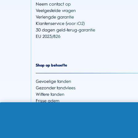
Neem contact op
Veelgestelde vragen
Verlengde garantie
Klantenservice (voor iO2)
30 dagen geld-terug-garantie
EU 2023/826
Shop op behoefte
Gevoelige tanden
Gezonder tandvlees
Wittere tanden
Frisse adem
Gaatjes voorkomen
Gezonde routines voor het hele gezin
Over de winkel