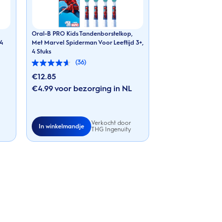
Oral-B PRO Kids Tandenborstelkop,
 4
Met Marvel Spiderman Voor Leeftijd 3+,
4 Stuks
(36)
4.6
van
€12.85
de
€4.99 voor bezorging in NL
5
sterren.
36
beoordelingen
Verkocht door
In winkelmandje
THG Ingenuity