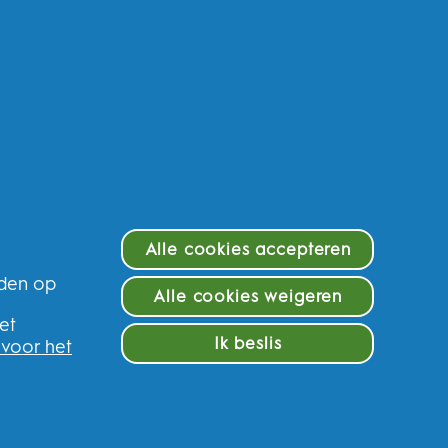
Alle cookies accepteren
eden op
f en krijg 10% op uw eerste
Alle cookies weigeren
e
et
Ik beslis
 voor het
ederland
n van gepersonaliseerde communicatie met