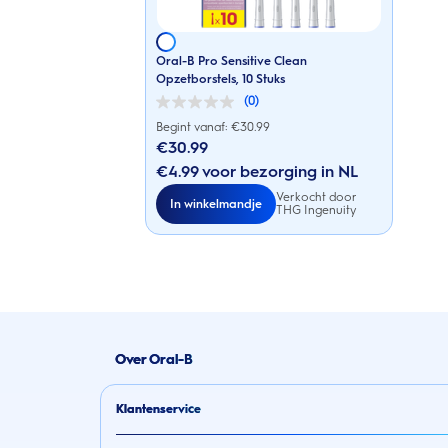
Oral-B Pro Sensitive Clean
Opzetborstels, 10 Stuks
(0)
0.0
van
Begint vanaf: €
30.99
de
€30.99
5
sterren.
€4.99 voor bezorging in NL
Verkocht door
In winkelmandje
THG Ingenuity
Over Oral-B
Klantenservice