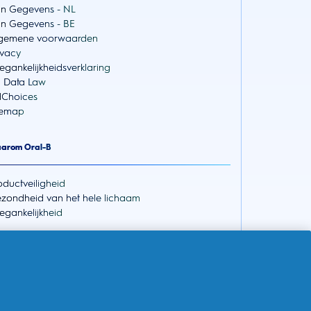
jn Gegevens - NL
jn Gegevens - BE
gemene voorwaarden
ivacy
egankelijkheidsverklaring
 Data Law
Choices
temap
arom Oral-B
oductveiligheid
zondheid van het hele lichaam
egankelijkheid