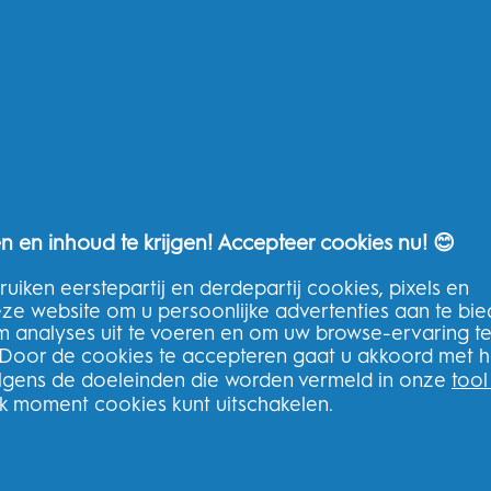
THG Help
Neem contact op
Veelgestelde vragen
THG Privacybeleid
Algemene voorwaarden van THG
n en inhoud te krijgen! Accepteer cookies nu! 😊
uiken eerstepartij en derdepartij cookies, pixels en
deze website om u persoonlijke advertenties aan te bi
Meld u aan voor onze nieuwsbrie
m analyses uit te voeren en om uw browse-ervaring t
bestelling
 Door de cookies te accepteren gaat u akkoord met h
olgens de doeleinden die worden vermeld in onze
tool
lk moment cookies kunt uitschakelen.
N
book
Ik geef toestemming voor het ontvange