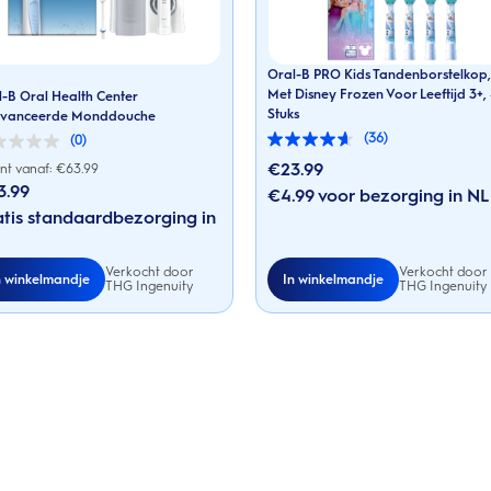
Oral-B PRO Kids Tandenborstelkop,
Met Disney Frozen Voor Leeftijd 3+,
-B Oral Health Center
Stuks
vanceerde Monddouche
(36)
(0)
4.6
van
€23.99
nt vanaf: €
63.99
de
3.99
€4.99 voor bezorging in NL
5
sterren.
en.
tis standaardbezorging in
36
beoordelingen
Verkocht door
Verkocht door
n winkelmandje
In winkelmandje
THG Ingenuity
THG Ingenuity