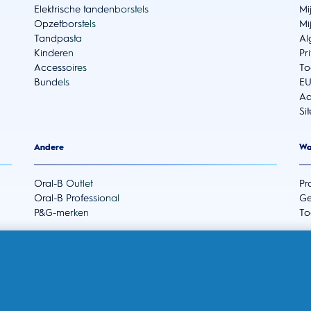
Elektrische tandenborstels
Mi
Opzetborstels
Mi
Tandpasta
Al
Kinderen
Pr
Accessoires
To
Bundels
EU
Ad
Si
Andere
Wa
Oral-B Outlet
Pr
Oral-B Professional
Ge
P&G-merken
To