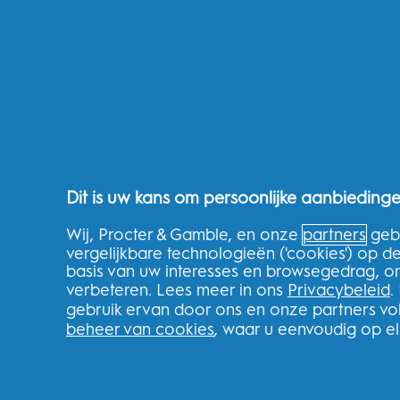
THG Shop
Volg uw bestelling
Levering
Retourneren
Splitit
Klarna
Verwijzingen
Recycle
Dit is uw kans om persoonlijke aanbiedinge
Nederland
Wij, Procter & Gamble, en onze
partners
gebr
vergelijkbare technologieën ('cookies') op 
basis van uw interesses en browsegedrag, o
verbeteren. Lees meer in ons
Privacybeleid
.
gebruik ervan door ons en onze partners v
FOLLOW US
beheer van cookies
, waar u eenvoudig op e
Youtube
Instagram
Face