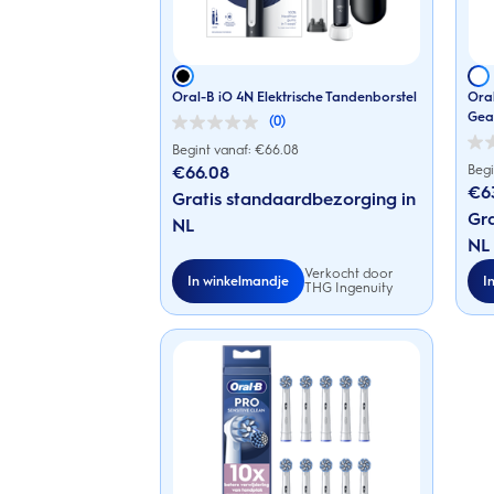
Oral-B iO 4N Elektrische Tandenborstel
Oral
Gea
(0)
0.0
van
Begint vanaf: €
66.08
0.0
de
van
€66.08
Begi
5
de
€6
sterren.
Gratis standaardbezorging in
5
sterr
Gra
NL
NL
Verkocht door
In winkelmandje
I
THG Ingenuity