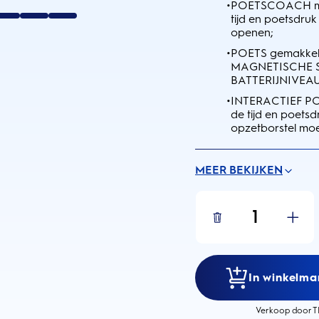
•
POETSCOACH met 
tijd en poetsdr
openen;
•
POETS gemakkel
MAGNETISCHE SN
BATTERIJNIVEAU 
•
INTERACTIEF PO
de tijd en poetsd
opzetborstel mo
MEER BEKIJKEN
1
In winkelma
Verkoop door T