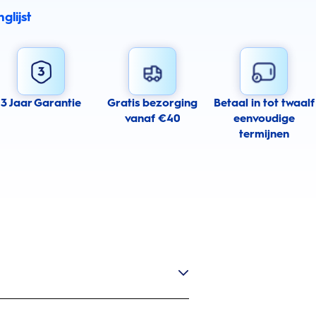
glijst
3 Jaar Garantie
Gratis bezorging
Betaal in tot twaalf
vanaf €40
eenvoudige
termijnen