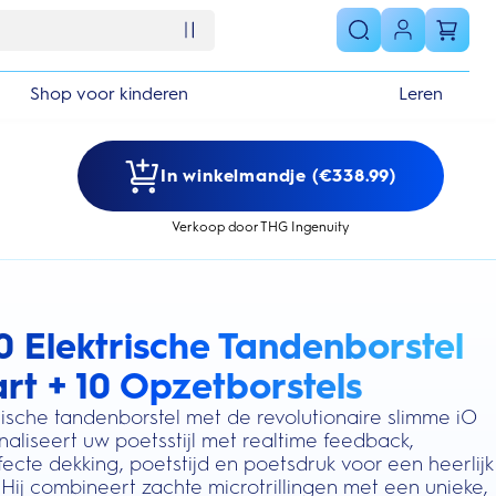
Shop voor kinderen
Leren
In winkelmandje (€338.99)
Verkoop door THG Ingenuity
0 Elektrische Tandenborstel
s section
rt + 10 Opzetborstels
rische tandenborstel met de revolutionaire slimme iO
aliseert uw poetsstijl met realtime feedback,
ecte dekking, poetstijd en poetsdruk voor een heerlijk
 Hij combineert zachte microtrillingen met een unieke,