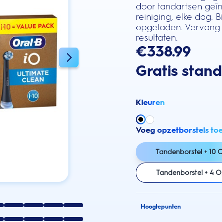
door tandartsen geïn
reiniging, elke dag. 
opgeladen. Vervang 
resultaten.
€338.99
Gratis stan
Kleuren
Voeg opzetborstels to
Tandenborstel + 10 
Tandenborstel + 4 O
Hoogtepunten