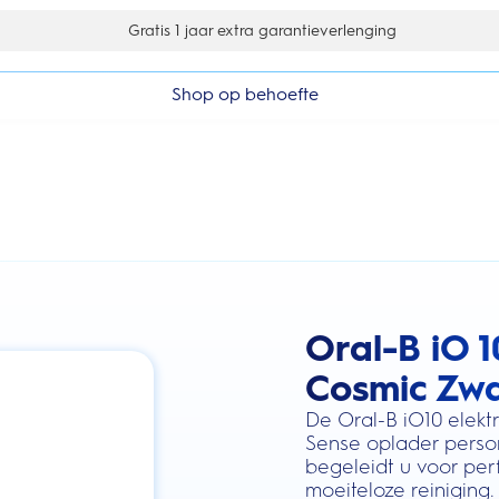
Gratis 1 jaar extra garantieverlenging
Shop op behoefte
Oral-B iO 1
this action will scroll you to the review
Cosmic Zwa
De Oral-B iO10 elekt
Sense oplader person
begeleidt u voor perf
moeiteloze reiniging.