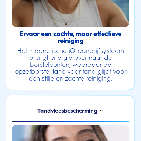
Ervaar een zachte, maar effectieve
reiniging
Het magnetische iO-aandrijfsysteem
brengt energie over naar de
borstelpunten, waardoor de
opzetborstel tand voor tand glijdt voor
een stille en zachte reiniging.
Tandvleesbescherming