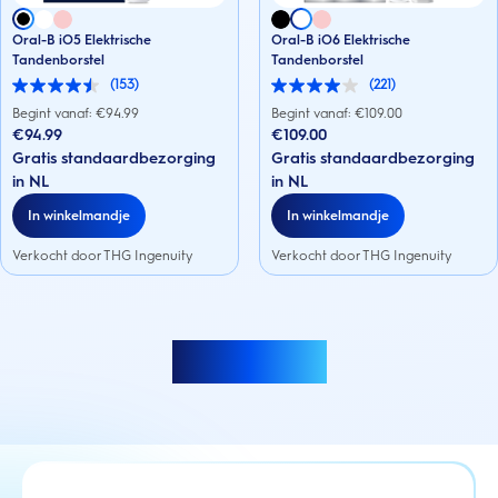
Oral-B iO5 Elektrische
Oral-B iO6 Elektrische
Tandenborstel
Tandenborstel
(153)
(221)
4.5
4.0
van
van
Begint vanaf: €
94.99
Begint vanaf: €
109.00
de
de
€94.99
€109.00
5
5
Gratis standaardbezorging
Gratis standaardbezorging
sterren.
sterren.
153
221
in NL
in NL
beoordelingen
beoordelingen
In winkelmandje
In winkelmandje
Verkocht door THG Ingenuity
Verkocht door THG Ingenuity
Meer laden