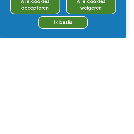
Alle cookies
Alle cookies
accepteren
weigeren
Hoe lang duurt het om mijn elektrische
tandenborstel uit de Oral-B iO Series op te
Ik beslis
laden?
Beheer cookies
Kan ik mijn Oral-B iO Series elektrische
tandenborstel meenemen in de
handbagage?
Is mijn elektrische tandenborstel uit de Oral-B
iO Series waterdicht?
Hoe onderhoud ik mijn Oral-B iO Series
elektrische tandenborstel?