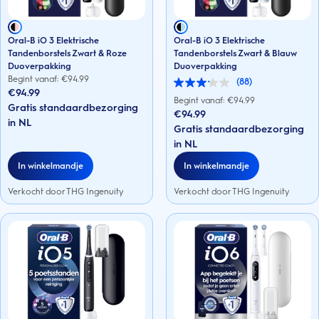
Oral-B iO 3 Elektrische
Oral-B iO 3 Elektrische
Tandenborstels Zwart & Roze
Tandenborstels Zwart & Blauw
Duoverpakking
Duoverpakking
Begint vanaf: €
94.99
(88)
3.1
€94.99
van
Begint vanaf: €
94.99
Gratis standaardbezorging
de
€94.99
5
in NL
Gratis standaardbezorging
sterren.
88
in NL
beoordelingen
In winkelmandje
In winkelmandje
Verkocht door THG Ingenuity
Verkocht door THG Ingenuity