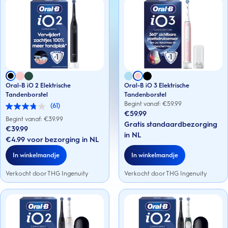
Oral-B iO 2 Elektrische
Oral-B iO 3 Elektrische
Tandenborstel
Tandenborstel
Begint vanaf: €
59.99
(61)
3.8
€59.99
van
Begint vanaf: €
39.99
Gratis standaardbezorging
de
€39.99
5
in NL
€4.99 voor bezorging in NL
sterren.
61
In winkelmandje
In winkelmandje
beoordelingen
Verkocht door THG Ingenuity
Verkocht door THG Ingenuity