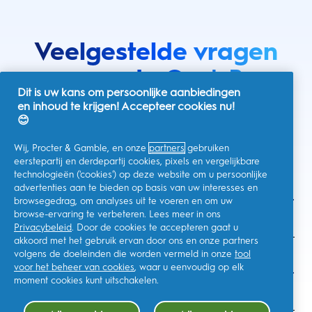
Veelgestelde vragen
over de
Oral-B
Dit is uw kans om persoonlijke aanbiedingen
elektrische
en inhoud te krijgen! Accepteer cookies nu!
😊
tandenborstel
Wij, Procter & Gamble, en onze
partners
gebruiken
eerstepartij en derdepartij cookies, pixels en vergelijkbare
technologieën ('cookies') op deze website om u persoonlijke
advertenties aan te bieden op basis van uw interesses en
Welke voordelen bieden de elektrische
browsegedrag, om analyses uit te voeren en om uw
tandenborstels uit de Oral-B iO Series?
browse-ervaring te verbeteren. Lees meer in ons
Privacybeleid
. Door de cookies te accepteren gaat u
akkoord met het gebruik ervan door ons en onze partners
volgens de doeleinden die worden vermeld in onze
tool
Hoe lang gaat mijn elektrische tandenborstel
voor het beheer van cookies
, waar u eenvoudig op elk
moment cookies kunt uitschakelen.
uit de Oral-B iO Series mee?